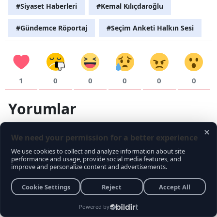
#Siyaset Haberleri
#Kemal Kılıçdaroğlu
#Gündemce Röportaj
#Seçim Anketi Halkın Sesi
1
0
0
0
0
0
Yorumlar
Takma Ad
Yorum yapmak için, isterseniz
giriş
yapabilir veya
kayıt
olabilirsiniz.
Yorum Yazın (500 Karakter)