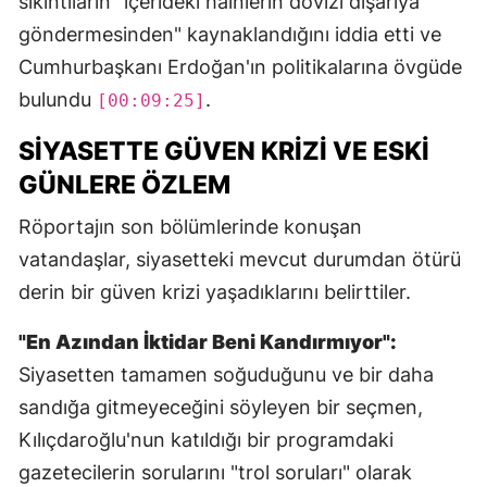
sıkıntıların "içerideki hainlerin dövizi dışarıya
göndermesinden" kaynaklandığını iddia etti ve
Cumhurbaşkanı Erdoğan'ın politikalarına övgüde
bulundu
.
[00:09:25]
SIYASETTE GÜVEN KRIZI VE ESKI
GÜNLERE ÖZLEM
Röportajın son bölümlerinde konuşan
vatandaşlar, siyasetteki mevcut durumdan ötürü
derin bir güven krizi yaşadıklarını belirttiler.
"En Azından İktidar Beni Kandırmıyor":
Siyasetten tamamen soğuduğunu ve bir daha
sandığa gitmeyeceğini söyleyen bir seçmen,
Kılıçdaroğlu'nun katıldığı bir programdaki
gazetecilerin sorularını "trol soruları" olarak