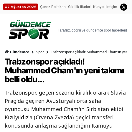
Çerez Politikası
Gizlilik İlkeleri
Künye
İletişim
07 Ağustos 2026
Tarafsız, doğru ve gündemce spor haberleri!
4
Spor
Trabzonspor açıkladı! Muhammed Cham'ın yeni takı
Gündemce
Trabzonspor açıkladı!
Muhammed Cham'ın yeni takımı
belli oldu...
Trabzonspor, geçen sezonu kiralık olarak Slavia
Prag'da geçiren Avusturyalı orta saha
oyuncusu Muhammed Cham'ın Sırbistan ekibi
Kızılyıldız'a (Crvena Zvezda) geçici transferi
konusunda anlaşma sağlandığını Kamuyu