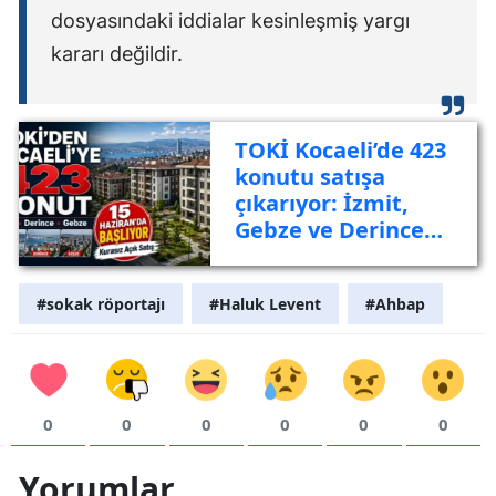
dosyasındaki iddialar kesinleşmiş yargı
kararı değildir.
TOKİ Kocaeli’de 423
konutu satışa
çıkarıyor: İzmit,
Gebze ve Derince
listede
#sokak röportajı
#Haluk Levent
#Ahbap
0
0
0
0
0
0
Yorumlar