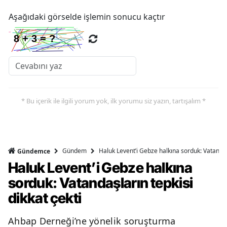
Aşağıdaki görselde işlemin sonucu kaçtır
* Bu içerik ile ilgili yorum yok, ilk yorumu siz yazın, tartışalım *
Gündem
Haluk Levent’i Gebze halkına sorduk: Vatandaşl
Gündemce
Haluk Levent’i Gebze halkına
sorduk: Vatandaşların tepkisi
dikkat çekti
Ahbap Derneği’ne yönelik soruşturma