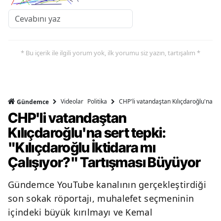
* Bu içerik ile ilgili yorum yok, ilk yorumu siz yazın, tartışalım *
Videolar
Politika
CHP'li vatandaştan Kılıçdaroğlu'na ser
Gündemce
CHP'li vatandaştan
Kılıçdaroğlu'na sert tepki:
"Kılıçdaroğlu İktidara mı
Çalışıyor?" Tartışması Büyüyor
Gündemce YouTube kanalının gerçekleştirdiği
son sokak röportajı, muhalefet seçmeninin
içindeki büyük kırılmayı ve Kemal