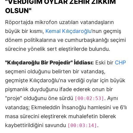
"VERDIĞIM OYLAR ZEHIR ZIKKIM
OLSUN"
Röportajda mikrofon uzatılan vatandaşların
büyük bir kısmı,
Kemal Kılıçdaroğlu
’nun geçmiş
dönem politikalarına ve cumhurbaşkanlığı seçimi
sürecine yönelik sert eleştirilerde bulundu.
"Kılıçdaroğlu Bir Projedir" İddiası:
Eski bir
CHP
seçmeni olduğunu belirten bir vatandaş,
geçmişte Kılıçdaroğlu'na verdiği oylar için büyük
pişmanlık duyduğunu ifade ederek onun bir
"proje" olduğunu öne sürdü
. Aynı
[00:02:53]
vatandaş; Ekmeleddin İhsanoğlu hamlesini ve 6'lı
masa sürecini eleştirerek muhalefetin bilerek
kaybettirildiğini savundu
.
[00:03:14]