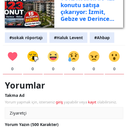
konutu satışa
çıkarıyor: İzmit,
Gebze ve Derince
listede
#sokak röportajı
#Haluk Levent
#Ahbap
0
0
0
0
0
0
Yorumlar
Takma Ad
Yorum yapmak için, isterseniz
giriş
yapabilir veya
kayıt
olabilirsiniz.
Yorum Yazın (500 Karakter)