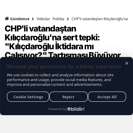
Videolar
Politika
CHP'li vatandaştan Kılıçdaroğlu'na ser
Gündemce
CHP'li vatandaştan
Kılıçdaroğlu'na sert tepki:
"Kılıçdaroğlu İktidara mı
Çalışıyor?" Tartışması Büyüyor
Gündemce YouTube kanalının gerçekleştirdiği
son sokak röportajı, muhalefet seçmeninin
içindeki büyük kırılmayı ve Kemal
Kılıçdaroğlu'na yönelik biriken tepkileri bir kez
daha gözler önüne serdi. Vatandaşların
Kılıçdaroğlu'nun siyaset sahnesindeki rolü,
Özgür Özel yönetimi ve erken seçim
senaryoları hakkındaki açıklamaları sosyal