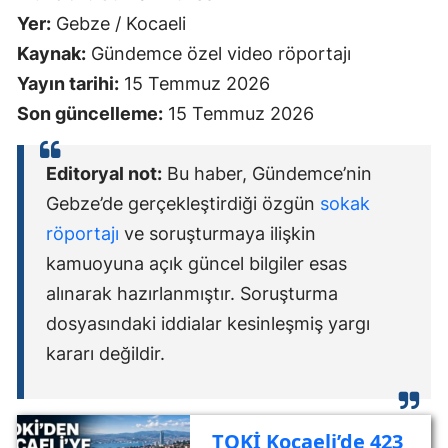
Yer:
Gebze / Kocaeli
Kaynak:
Gündemce özel video röportajı
Yayın tarihi:
15 Temmuz 2026
Son güncelleme:
15 Temmuz 2026
Editoryal not:
Bu haber, Gündemce’nin
Gebze’de gerçekleştirdiği özgün
sokak
röportajı
ve soruşturmaya ilişkin
kamuoyuna açık güncel bilgiler esas
alınarak hazırlanmıştır. Soruşturma
dosyasındaki iddialar kesinleşmiş yargı
kararı değildir.
TOKİ Kocaeli’de 423