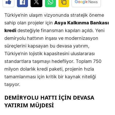
E
Türkiye’nin ulaşım vizyonunda stratejik öneme
E
sahip olan projeler için
Asya Kalkınma Bankası
E
kredi
desteğiyle finansman kapıları açıldı. Yeni
E
demiryolu hattının inşası ve modernizasyon
süreçlerini kapsayan bu devasa yatırım,
E
Türkiye’nin lojistik kapasitesini uluslararası
G
standartlara taşımayı hedefliyor. Toplam 750
milyon dolarlık kredi paketi, projenin hızla
G
tamamlanması için kritik bir kaynak niteliği
taşıyor.
H
DEMİRYOLU HATTI İÇİN DEVASA
H
YATIRIM MÜJDESİ
I