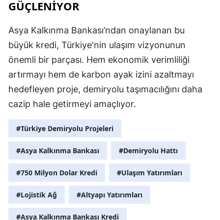
GÜÇLENİYOR
Y
Asya Kalkınma Bankası’ndan onaylanan bu
K
büyük kredi, Türkiye'nin ulaşım vizyonunun
önemli bir parçası. Hem ekonomik verimliliği
K
artırmayı hem de karbon ayak izini azaltmayı
O
hedefleyen proje, demiryolu taşımacılığını daha
D
cazip hale getirmeyi amaçlıyor.
#Türkiye Demiryolu Projeleri
#Asya Kalkınma Bankası
#Demiryolu Hattı
#750 Milyon Dolar Kredi
#Ulaşım Yatırımları
#Lojistik Ağ
#Altyapı Yatırımları
#Asya Kalkınma Bankası Kredi