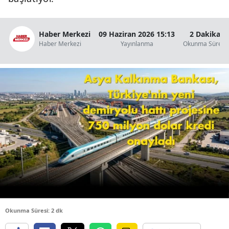
B
B
Haber Merkezi
09 Haziran 2026 15:13
2 Dakika
Haber Merkezi
Yayınlanma
Okunma Süresi
B
B
B
B
Ç
Ç
D
Okunma Süresi: 2 dk
D