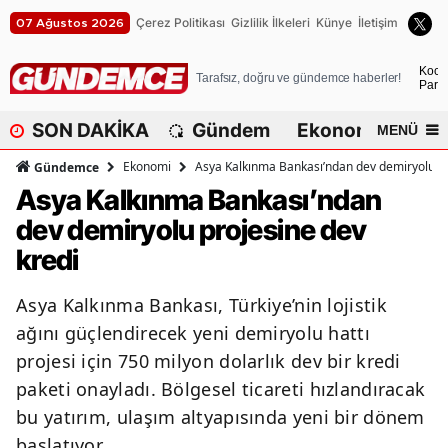
Çerez Politikası
Gizlilik İlkeleri
Künye
İletişim
07 Ağustos 2026
A
Koca
Tarafsız, doğru ve gündemce haberler!
Parça
A
SON DAKİKA
Gündem
Ekonomi
Dü
MENÜ
A
Ekonomi
Asya Kalkınma Bankası’ndan dev demiryolu pr
Gündemce
A
Asya Kalkınma Bankası’ndan
dev demiryolu projesine dev
A
kredi
A
Asya Kalkınma Bankası, Türkiye’nin lojistik
A
ağını güçlendirecek yeni demiryolu hattı
A
projesi için 750 milyon dolarlık dev bir kredi
paketi onayladı. Bölgesel ticareti hızlandıracak
A
bu yatırım, ulaşım altyapısında yeni bir dönem
B
başlatıyor.