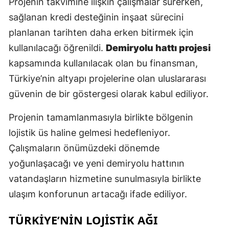
Projenin takvimine ilişkin çalışmalar sürerken,
sağlanan kredi desteğinin inşaat sürecini
Y
planlanan tarihten daha erken bitirmek için
Z
kullanılacağı öğrenildi.
Demiryolu hattı projesi
A
kapsamında kullanılacak olan bu finansman,
Türkiye’nin altyapı projelerine olan uluslararası
B
güvenin de bir göstergesi olarak kabul ediliyor.
Projenin tamamlanmasıyla birlikte bölgenin
K
lojistik üs haline gelmesi hedefleniyor.
B
Çalışmaların önümüzdeki dönemde
yoğunlaşacağı ve yeni demiryolu hattının
Ş
vatandaşların hizmetine sunulmasıyla birlikte
B
ulaşım konforunun artacağı ifade ediliyor.
A
TÜRKİYE’NİN LOJİSTİK AĞI
I