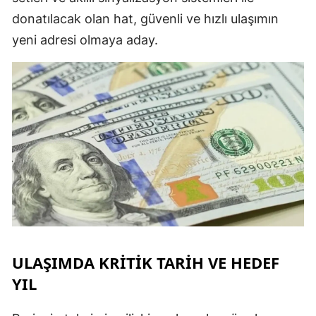
donatılacak olan hat, güvenli ve hızlı ulaşımın
yeni adresi olmaya aday.
S
S
S
T
T
T
T
Ş
ULAŞIMDA KRİTİK TARİH VE HEDEF
YIL
U
V