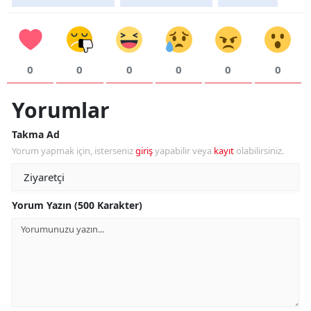
0
0
0
0
0
0
Yorumlar
Takma Ad
Yorum yapmak için, isterseniz
giriş
yapabilir veya
kayıt
olabilirsiniz.
Yorum Yazın (500 Karakter)