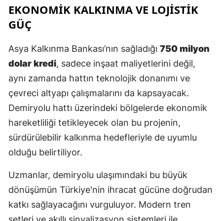
EKONOMİK KALKINMA VE LOJİSTİK
M
GÜÇ
M
Asya Kalkınma Bankası’nın sağladığı
750 milyon
K
dolar kredi
, sadece inşaat maliyetlerini değil,
M
aynı zamanda hattın teknolojik donanımı ve
çevreci altyapı çalışmalarını da kapsayacak.
M
Demiryolu hattı üzerindeki bölgelerde ekonomik
hareketliliği tetikleyecek olan bu projenin,
N
sürdürülebilir kalkınma hedefleriyle de uyumlu
olduğu belirtiliyor.
N
Uzmanlar, demiryolu ulaşımındaki bu büyük
dönüşümün Türkiye'nin ihracat gücüne doğrudan
R
katkı sağlayacağını vurguluyor. Modern tren
S
setleri ve akıllı sinyalizasyon sistemleri ile