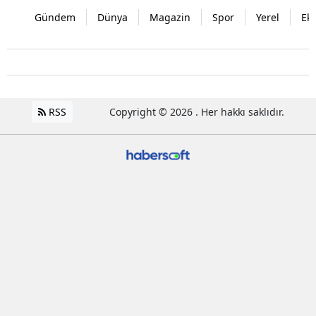
Gündem
Dünya
Magazin
Spor
Yerel
Ek
RSS
Copyright © 2026 . Her hakkı saklıdır.