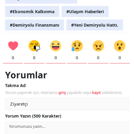
#Ekonomik Kalkınma
#Ulaşım Haberleri
#Demiryolu Finansmanı
#Yeni Demiryolu Hattı.
0
0
0
0
0
0
Yorumlar
Takma Ad
Yorum yapmak için, isterseniz
giriş
yapabilir veya
kayıt
olabilirsiniz.
Yorum Yazın (500 Karakter)