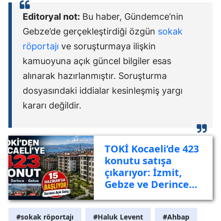
Editoryal not:
Bu haber, Gündemce’nin
Gebze’de gerçekleştirdiği özgün
sokak
röportajı
ve soruşturmaya ilişkin
kamuoyuna açık güncel bilgiler esas
alınarak hazırlanmıştır. Soruşturma
dosyasındaki iddialar kesinleşmiş yargı
kararı değildir.
TOKİ Kocaeli’de 423
konutu satışa
çıkarıyor: İzmit,
Gebze ve Derince
listede
#sokak röportajı
#Haluk Levent
#Ahbap