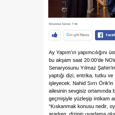
Okunma Süresi: 7 dk
Face
Ay Yapım’ın yapımcılığını üst
bu akşam saat 20:00’de NOW 
Senaryosunu Yılmaz Şahin’in
yaptığı dizi, entrika, tutku ve
işleyecek. Nahid Sırrı Örik’i
ailesinin sevgisiz ortamınd
geçmişiyle yüzleşip intikam ar
“Kıskanmak konusu nedir, oyu
ararken, dizinin uyarlama ol