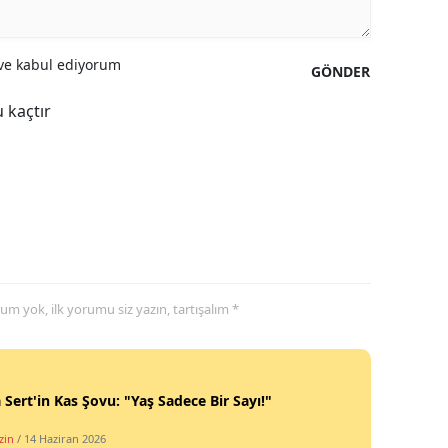
Samsun
e kabul ediyorum
GÖNDER
Siirt
 kaçtır
Sinop
Sivas
Tekirdağ
Tokat
Trabzon
yorum yok, ilk yorumu siz yazın, tartışalım *
Tunceli
Şanlıurfa
 Sert'in Kas Şovu: "Yaş Sadece Bir Sayı!"
Uşak
zin
/ 14 Haziran 2026
Van