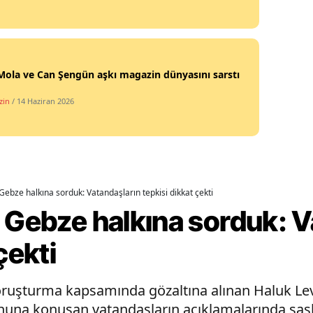
Yozgat
Zonguldak
Mola ve Can Şengün aşkı magazin dünyasını sarstı
Aksaray
zin
/ 14 Haziran 2026
Bayburt
Karaman
Kırıkkale
Gebze halkına sorduk: Vatandaşların tepkisi dikkat çekti
Batman
 Gebze halkına sorduk: V
Şırnak
çekti
Bartın
Ardahan
ruşturma kapsamında gözaltına alınan Haluk Lev
a konuşan vatandaşların açıklamalarında şaşkınl
Iğdır