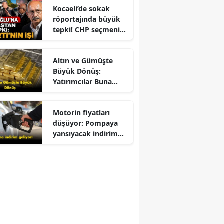
Kocaeli’de sokak
röportajında büyük
tepki! CHP seçmeni
Kemal Kılıçdaroğlu
için ne dedi?
Altın ve Gümüşte
Büyük Dönüş:
Yatırımcılar Buna
Odaklandı
Motorin fiyatları
düşüyor: Pompaya
yansıyacak indirim
belli oldu