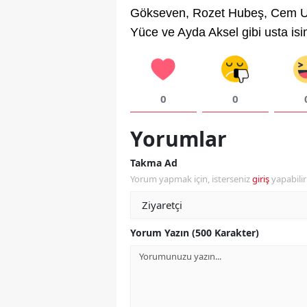
Gökseven, Rozet Hubeş, Cem Us
Yüce ve Ayda Aksel gibi usta isim
0
0
Yorumlar
Takma Ad
Yorum yapmak için, isterseniz
giriş
yapabili
Yorum Yazın (500 Karakter)