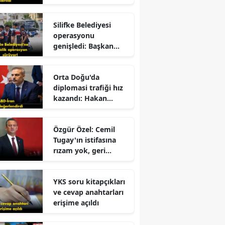
dolandırıldı!
Silifke Belediyesi
operasyonu
genişledi: Başkan
yardımcısı gözaltına
alındı
r
Orta Doğu'da
diplomasi trafiği hız
kazandı: Hakan
Fidan'dan kritik
mesajlar!
Özgür Özel: Cemil
Tugay'ın istifasına
rızam yok, geri
dönmesini
bekliyorum!
YKS soru kitapçıkları
ve cevap anahtarları
erişime açıldı