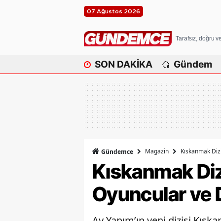
07 Ağustos 2026
Tarafsız, doğru 
SON DAKİKA
Gündem
Magazin
Kıskanmak Dizi
Gündemce
Kıskanmak Diz
Oyuncular ve D
Ay Yapım’ın yeni dizisi Kısk