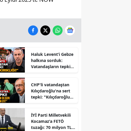
Haluk Levent’i Gebze
halkına sorduk:
Vatandaşların tepkisi
dikkat çekti
CHP'li vatandaştan
Kılıçdaroğlu'na sert
tepki: "Kılıçdaroğlu
İktidara mı
Çalışıyor?" Tartışması
İYİ Parti Milletvekili
Büyüyor
Kocamaz'a FETÖ
tuzağı: 70 milyon TL