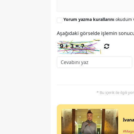
Yorum yazma kurallarını
okudum v
Aşağıdaki görselde işlemin sonucu
* Bu içerik ile ilgili 
İvana
#Maga