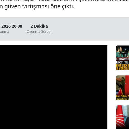
 güven tartışması öne çıktı.
Yalova
Karabük
2026 20:08
2 Dakika
lanma
Okunma Süresi
Kilis
Osmaniye
Düzce