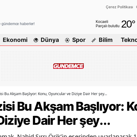
Çerez Politikası
Adana
20
°
Kocaeli
ve gündemce haberler!
Parçalı bulutlu
Adıyaman
Ekonomi
Dünya
Spor
Bilim
Tekno
Afyonkarahisar
Ağrı
Amasya
Ankara
Antalya
si Bu Akşam Başlıyor: Konu, Oyuncular ve Diziye Dair Her şey...
isi Bu Akşam Başlıyor: K
Artvin
iziye Dair Her şey...
Aydın
Balıkesir
anmak, Nahid Sırrı Örik’in eserinden uyarlanarak 