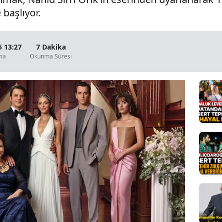
başlıyor.
Bilecik
Bingöl
5 13:27
7 Dakika
Bitlis
ma
Okunma Süresi
Bolu
Burdur
Bursa
Çanakkale
Çankırı
Çorum
Denizli
Diyarbakır