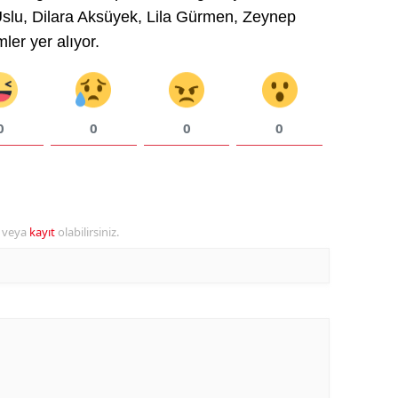
lu, Dilara Aksüyek, Lila Gürmen, Zeynep
Malatya
ler yer alıyor.
Manisa
Kahramanmaraş
0
0
0
0
Mardin
Muğla
Muş
r veya
kayıt
olabilirsiniz.
Nevşehir
Niğde
Ordu
Rize
Sakarya