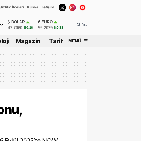
Gizlilik İlkeleri
Künye
İletişim
DOLAR
EURO
Ara
47,7060
55,2079
%0.16
%0.33
loji
Magazin
Tarih
MENÜ
onu,
16 Eylül 2025’te NOW