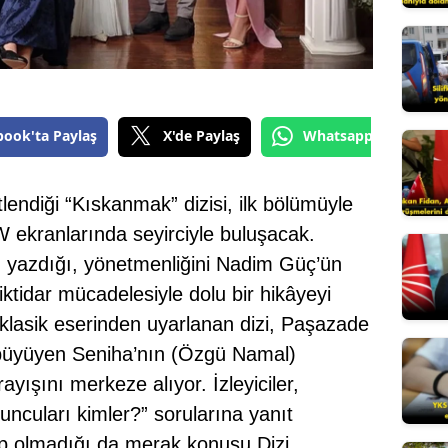
Edirne
Elazığ
Erzincan
book'ta Paylaş
X'de Paylaş
Whatsapp'tan Gönde
Erzurum
Eskişehir
lendiği “Kıskanmak” dizisi, ilk bölümüyle
Gaziantep
ekranlarında seyirciyle buluşacak.
 yazdığı, yönetmenliğini Nadim Güç’ün
Giresun
 iktidar mücadelesiyle dolu bir hikâyeyi
Gümüşhane
n klasik eserinden uyarlanan dizi, Paşazade
a büyüyen Seniha’nın (Özgü Namal)
Hakkari
ayışını merkeze alıyor. İzleyiciler,
Hatay
ncuları kimler?” sorularına yanıt
Isparta
up olmadığı da merak konusu.Dizi,