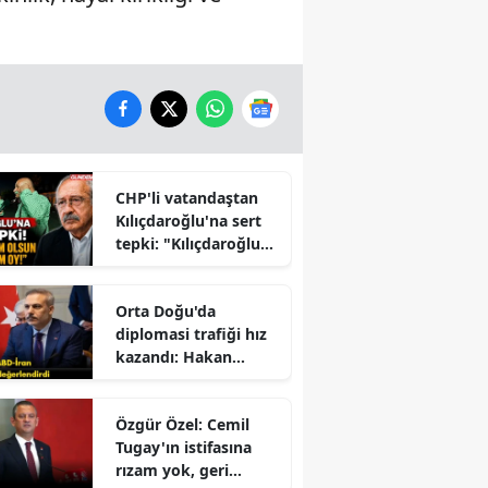
CHP'li vatandaştan
Kılıçdaroğlu'na sert
tepki: "Kılıçdaroğlu
İktidara mı
Çalışıyor?" Tartışması
Orta Doğu'da
Büyüyor
diplomasi trafiği hız
kazandı: Hakan
Fidan'dan kritik
mesajlar!
Özgür Özel: Cemil
Tugay'ın istifasına
rızam yok, geri