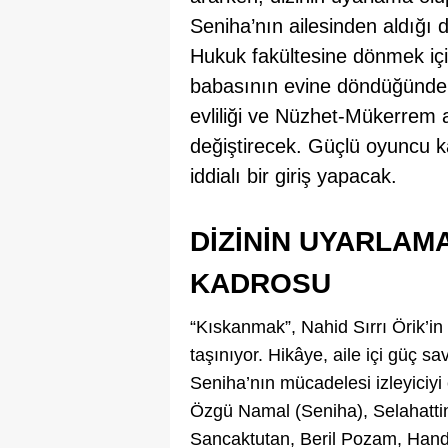
Seniha’nın ailesinden aldığı 
Hukuk fakültesine dönmek iç
babasının evine döndüğünde N
evliliği ve Nüzhet-Mükerrem ar
değiştirecek. Güçlü oyuncu 
iddialı bir giriş yapacak.
DIZININ UYARLAM
KADROSU
“Kıskanmak”, Nahid Sırrı Örik’in
taşınıyor. Hikâye, aile içi güç sa
Seniha’nın mücadelesi izleyiciy
Özgü Namal (Seniha), Selahatti
Sancaktutan, Beril Pozam, Hand