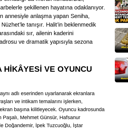
darbelerle şekillenen hayatına odaklanıyor.
Mersin
in annesiyle anlaşma yapan Seniha,
İstanbul
üzhet’le tanışır. Halit’in beklenmedik
İzmir
asındaki sır, ailenin kaderini
kadrosu ve dramatik yapısıyla sezona
Kars
Kastamonu
Kayseri
A HIKÂYESI VE OYUNCU
Kırklareli
Kırşehir
 aynı adlı eserinden uyarlanarak ekranlara
vaşları ve intikam temalarını işlerken,
Kocaeli
i ekran başına kilitleyecek. Oyuncu kadrosunda
Konya
n Paşalı, Mehmet Günsür, Hafsanur
Kütahya
e Doğandemir, İpek Tuzcuoğlu, İştar