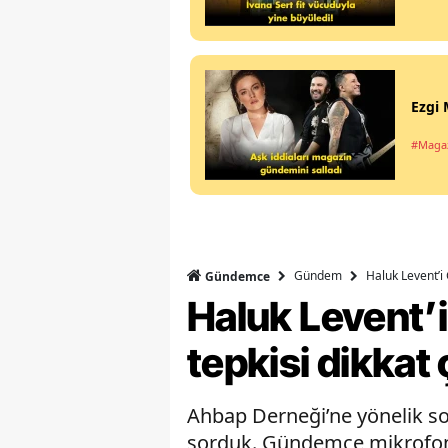
Ezgi 
#Maga
Gündem
Haluk Levent’i 
Gündemce
Haluk Levent’i
tepkisi dikkat 
Ahbap Derneği’ne yönelik so
sorduk. Gündemce mikrofonun