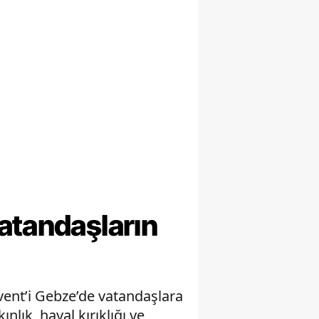
atandaşların
ent’i Gebze’de vatandaşlara
ık, hayal kırıklığı ve