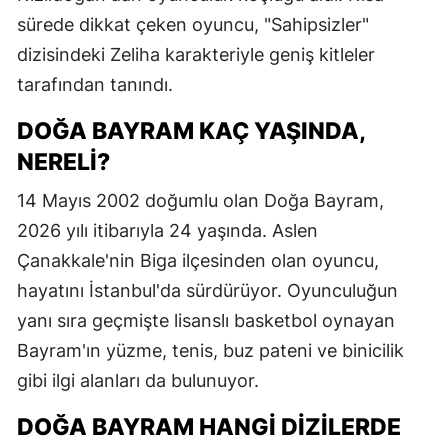
sürede dikkat çeken oyuncu, "Sahipsizler"
M
dizisindeki Zeliha karakteriyle geniş kitleler
İ
tarafından tanındı.
İ
DOĞA BAYRAM KAÇ YAŞINDA,
K
NERELI?
K
14 Mayıs 2002 doğumlu olan Doğa Bayram,
2026 yılı itibarıyla 24 yaşında. Aslen
K
Çanakkale'nin Biga ilçesinden olan oyuncu,
K
hayatını İstanbul'da sürdürüyor. Oyunculuğun
K
yanı sıra geçmişte lisanslı basketbol oynayan
Bayram'ın yüzme, tenis, buz pateni ve binicilik
K
gibi ilgi alanları da bulunuyor.
K
DOĞA BAYRAM HANGI DIZILERDE
K