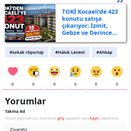
TOKİ Kocaeli’de 423
konutu satışa
çıkarıyor: İzmit,
Gebze ve Derince
listede
#sokak röportajı
#Haluk Levent
#Ahbap
0
0
0
0
0
0
Yorumlar
Takma Ad
Yorum yapmak için, isterseniz
giriş
yapabilir veya
kayıt
olabilirsiniz.