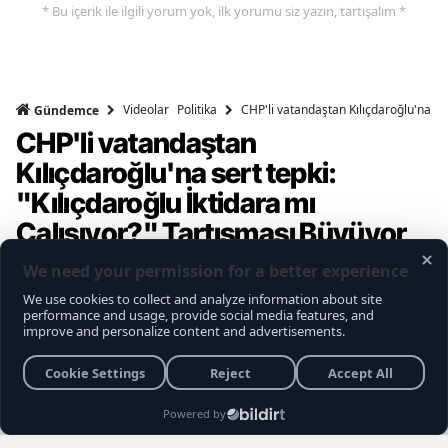
* Bu içerik ile ilgili yorum yok, ilk yorumu siz yazın, tartışalım *
Videolar
Politika
CHP'li vatandaştan Kılıçdaroğlu'na ser
Gündemce
CHP'li vatandaştan
Kılıçdaroğlu'na sert tepki:
"Kılıçdaroğlu İktidara mı
Çalışıyor?" Tartışması Büyüyor
Gündemce YouTube kanalının gerçekleştirdiği
son sokak röportajı, muhalefet seçmeninin
içindeki büyük kırılmayı ve Kemal
Kılıçdaroğlu'na yönelik biriken tepkileri bir kez
daha gözler önüne serdi. Vatandaşların
Kılıçdaroğlu'nun siyaset sahnesindeki rolü,
Özgür Özel yönetimi ve erken seçim