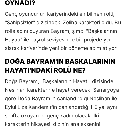
OYNADI?
M
Genç oyuncunun kariyerindeki en bilinen rolü,
M
"Sahipsizler" dizisindeki Zeliha karakteri oldu. Bu
rolle adını duyuran Bayram, şimdi "Başkalarının
K
Hayatı" ile başrol seviyesinde bir projede yer
M
alarak kariyerinde yeni bir döneme adım atıyor.
M
DOĞA BAYRAM'IN BAŞKALARININ
HAYATI'NDAKI ROLÜ NE?
N
Doğa Bayram, "Başkalarının Hayatı" dizisinde
Neslihan karakterine hayat verecek. Senaryoya
N
göre Doğa Bayram'ın canlandırdığı Neslihan ile
Eylül Lize Kandemir'in canlandırdığı Hülya, aynı
R
sınıfta okuyan iki genç kadın olacak. İki
karakterin hikayesi, dizinin ana eksenini
S