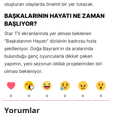
oluşturan olaylarda önemli bir yer tutacak.
BAŞKALARININ HAYATI NE ZAMAN
S
BAŞLIYOR?
S
Star TV ekranlarında yer alması beklenen
S
"Başkalarının Hayatı" dizisinin kadrosu hızla
şekilleniyor. Doğa Bayram'ın da aralarında
T
bulunduğu genç oyuncularla dikkat çeken
T
yapımın, yeni sezonun iddialı projelerinden biri
T
olması bekleniyor.
T
Ş
0
0
0
0
0
0
U
Yorumlar
V