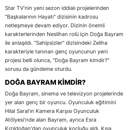
E
Star TV'nin yeni sezon iddialı projelerinden
"Başkalarının Hayatı" dizisinin kadrosu
E
netleşmeye devam ediyor. Dizinin önemli
E
karakterlerinden Neslihan rolü için Doğa Bayram
ile anlaşıldı. "Sahipsizler" dizisindeki Zeliha
E
karakteriyle tanınan genç oyuncunun yeni
E
projesi belli olunca, "Doğa Bayram kimdir?"
G
sorusu da gündeme oturdu.
G
DOĞA BAYRAM KIMDIR?
Doğa Bayram, sinema ve televizyon projelerinde
yer alan genç bir oyuncu. Oyunculuk eğitimini
H
Hilal Saral'ın Kamera Karşısı Oyunculuk
H
Atölyesi'nde alan Bayram, ayrıca Esra
I
Kızıldoğan'dan oyunculuk koçluğu aldı. Kısa