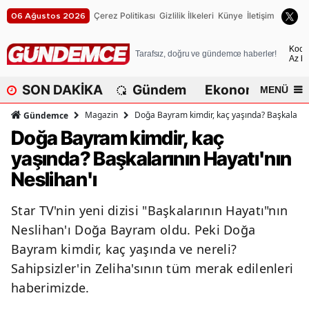
Çerez Politikası
Gizlilik İlkeleri
Künye
İletişim
06 Ağustos 2026
A
Koca
Tarafsız, doğru ve gündemce haberler!
Az bu
A
SON DAKİKA
Gündem
Ekonomi
Dü
MENÜ
A
Magazin
Doğa Bayram kimdir, kaç yaşında? Başkalarını
Gündemce
A
Doğa Bayram kimdir, kaç
yaşında? Başkalarının Hayatı'nın
A
Neslihan'ı
A
Star TV'nin yeni dizisi "Başkalarının Hayatı"nın
A
Neslihan'ı Doğa Bayram oldu. Peki Doğa
A
Bayram kimdir, kaç yaşında ve nereli?
Sahipsizler'in Zeliha'sının tüm merak edilenleri
A
haberimizde.
B