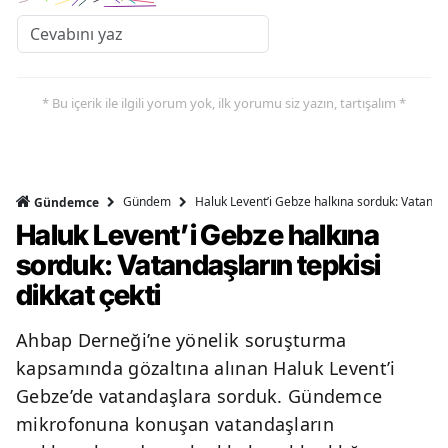
Y
K
* Bu içerik ile ilgili yorum yok, ilk yorumu siz yazın, tartışalım *
K
O
Gündem
Haluk Levent’i Gebze halkına sorduk: Vatandaşl
Gündemce
D
Haluk Levent’i Gebze halkına
sorduk: Vatandaşların tepkisi
dikkat çekti
Ahbap Derneği’ne yönelik soruşturma
kapsamında gözaltına alınan Haluk Levent’i
Gebze’de vatandaşlara sorduk. Gündemce
mikrofonuna konuşan vatandaşların