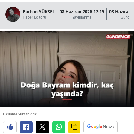
B
Burhan YÜKSEL
08 Haziran 2026 17:19
08 Haziran 
Haber Editörü
Yayınlanma
Güncel
B
B
B
B
B
Ç
Ç
Okunma Süresi: 2 dk
D
D