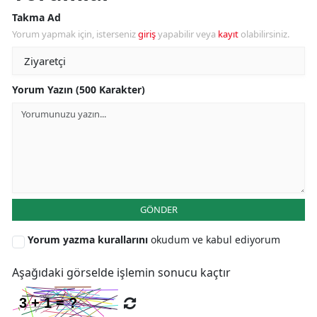
Takma Ad
Y
Yorum yapmak için, isterseniz
giriş
yapabilir veya
kayıt
olabilirsiniz.
Z
A
Yorum Yazın (500 Karakter)
B
K
B
GÖNDER
Ş
Yorum yazma kurallarını
okudum ve kabul ediyorum
B
Aşağıdaki görselde işlemin sonucu kaçtır
A
I