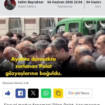
Selim Bayraktar
04 Haziran 2026 22:04
04 Haziran 
B
Haber Editörü
Yayınlanma
Güncel
B
B
B
B
B
Ç
Ç
Okunma Süresi: 2 dk
D
D