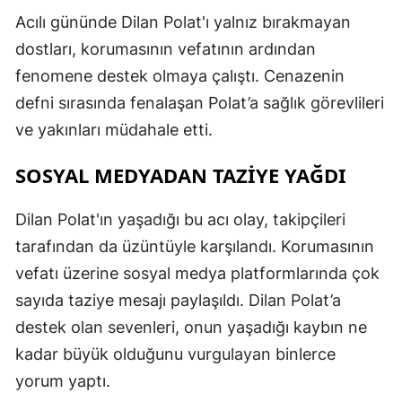
Acılı gününde Dilan Polat'ı yalnız bırakmayan
dostları, korumasının vefatının ardından
S
fenomene destek olmaya çalıştı. Cenazenin
defni sırasında fenalaşan Polat’a sağlık görevlileri
S
ve yakınları müdahale etti.
S
SOSYAL MEDYADAN TAZİYE YAĞDI
T
T
Dilan Polat'ın yaşadığı bu acı olay, takipçileri
tarafından da üzüntüyle karşılandı. Korumasının
T
vefatı üzerine sosyal medya platformlarında çok
T
sayıda taziye mesajı paylaşıldı. Dilan Polat’a
Ş
destek olan sevenleri, onun yaşadığı kaybın ne
kadar büyük olduğunu vurgulayan binlerce
U
yorum yaptı.
V