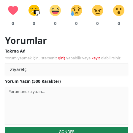
Y
0
0
0
0
0
0
K
K
Yorumlar
O
Takma Ad
Yorum yapmak için, isterseniz
giriş
yapabilir veya
kayıt
olabilirsiniz.
D
Yorum Yazın (500 Karakter)
GÖNDER