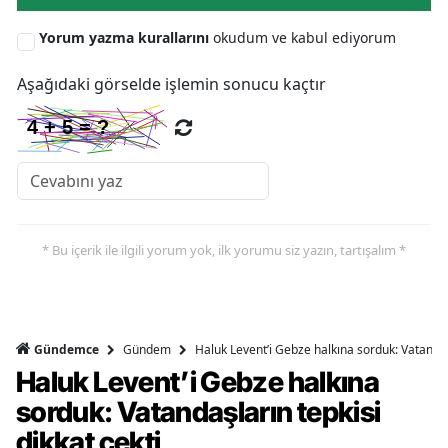
Yorum yazma kurallarını
okudum ve kabul ediyorum
Aşağıdaki görselde işlemin sonucu kaçtır
* Bu içerik ile ilgili yorum yok, ilk yorumu siz yazın, tartışalım *
Gündem
Haluk Levent’i Gebze halkına sorduk: Vatandaşl
Gündemce
Haluk Levent’i Gebze halkına
sorduk: Vatandaşların tepkisi
dikkat çekti