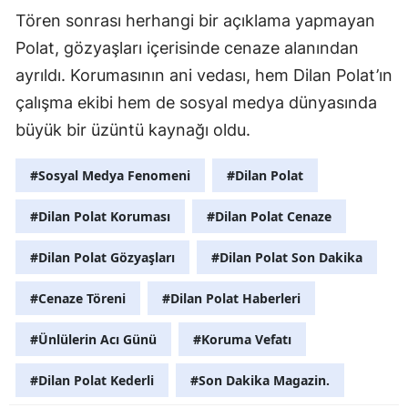
Tören sonrası herhangi bir açıklama yapmayan
Y
Polat, gözyaşları içerisinde cenaze alanından
Z
ayrıldı. Korumasının ani vedası, hem Dilan Polat’ın
çalışma ekibi hem de sosyal medya dünyasında
A
büyük bir üzüntü kaynağı oldu.
B
#Sosyal Medya Fenomeni
#Dilan Polat
#Dilan Polat Koruması
#Dilan Polat Cenaze
K
B
#Dilan Polat Gözyaşları
#Dilan Polat Son Dakika
Ş
#Cenaze Töreni
#Dilan Polat Haberleri
B
#Ünlülerin Acı Günü
#Koruma Vefatı
A
#Dilan Polat Kederli
#Son Dakika Magazin.
I