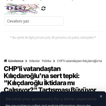
* Bu içerik ile ilgili yorum yok, ilk yorumu siz yazın, tartışalım *
Videolar
Politika
CHP'li vatandaştan Kılıçdaroğlu'na ser
Gündemce
CHP'li vatandaştan
Kılıçdaroğlu'na sert tepki:
"Kılıçdaroğlu İktidara mı
Çalışıyor?" Tartışması Büyüyor
Gündemce YouTube kanalının gerçekleştirdiği