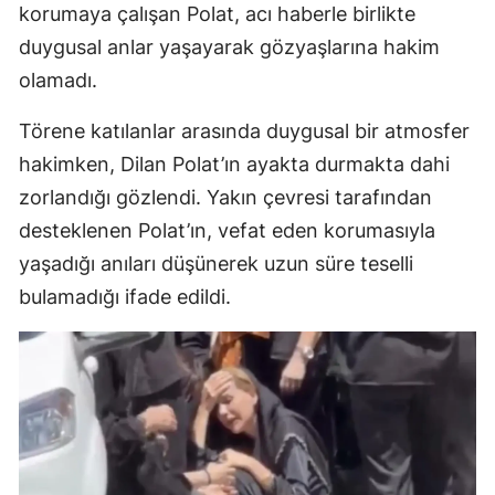
korumaya çalışan Polat, acı haberle birlikte
M
duygusal anlar yaşayarak gözyaşlarına hakim
İ
olamadı.
İ
Törene katılanlar arasında duygusal bir atmosfer
hakimken, Dilan Polat’ın ayakta durmakta dahi
K
zorlandığı gözlendi. Yakın çevresi tarafından
K
desteklenen Polat’ın, vefat eden korumasıyla
K
yaşadığı anıları düşünerek uzun süre teselli
bulamadığı ifade edildi.
K
K
K
K
K