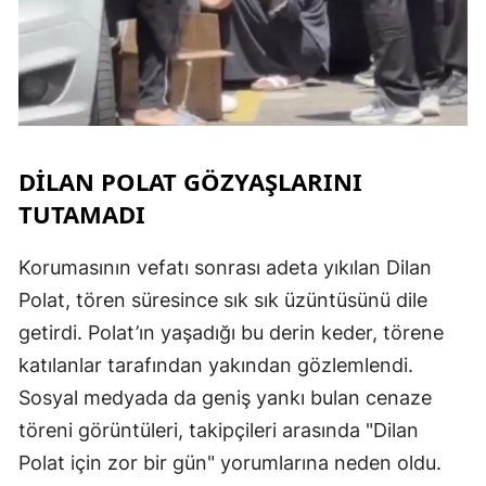
M
M
K
M
DİLAN POLAT GÖZYAŞLARINI
TUTAMADI
M
Korumasının vefatı sonrası adeta yıkılan Dilan
Polat, tören süresince sık sık üzüntüsünü dile
N
getirdi. Polat’ın yaşadığı bu derin keder, törene
N
katılanlar tarafından yakından gözlemlendi.
Sosyal medyada da geniş yankı bulan cenaze
töreni görüntüleri, takipçileri arasında "Dilan
R
Polat için zor bir gün" yorumlarına neden oldu.
S