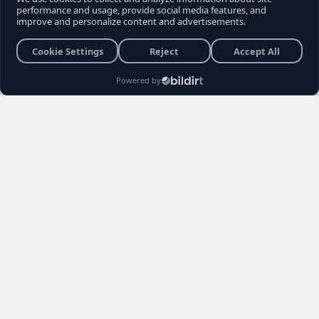
son sokak röportajı, muhalefet seçmeninin
içindeki büyük kırılmayı ve Kemal
Kılıçdaroğlu'na yönelik biriken tepkileri bir kez
daha gözler önüne serdi. Vatandaşların
Kılıçdaroğlu'nun siyaset sahnesindeki rolü,
Özgür Özel yönetimi ve erken seçim
senaryoları hakkındaki açıklamaları sosyal
medyada gündem yarattı.
Burhan YÜKSEL
26 Haziran 2026 22:04
3 Dakika
Haber Editörü
Yayınlanma
Okunma Süres