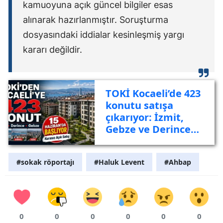
kamuoyuna açık güncel bilgiler esas
alınarak hazırlanmıştır. Soruşturma
dosyasındaki iddialar kesinleşmiş yargı
kararı değildir.
TOKİ Kocaeli’de 423
konutu satışa
çıkarıyor: İzmit,
Gebze ve Derince
listede
#sokak röportajı
#Haluk Levent
#Ahbap
0
0
0
0
0
0