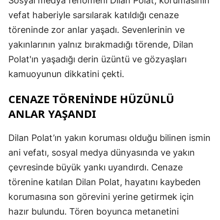
Sosyal medya fenomeni Dilan Polat, korumasının
E
vefat haberiyle sarsılarak katıldığı cenaze
töreninde zor anlar yaşadı. Sevenlerinin ve
E
yakınlarının yalnız bırakmadığı törende, Dilan
E
Polat'ın yaşadığı derin üzüntü ve gözyaşları
E
kamuoyunun dikkatini çekti.
E
CENAZE TÖRENİNDE HÜZÜNLÜ
ANLAR YAŞANDI
G
G
Dilan Polat’ın yakın koruması olduğu bilinen ismin
ani vefatı, sosyal medya dünyasında ve yakın
çevresinde büyük yankı uyandırdı. Cenaze
H
törenine katılan Dilan Polat, hayatını kaybeden
H
korumasına son görevini yerine getirmek için
hazır bulundu. Tören boyunca metanetini
I