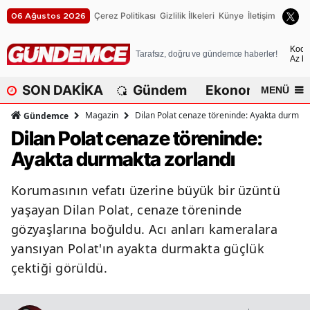
Çerez Politikası
Gizlilik İlkeleri
Künye
İletişim
06 Ağustos 2026
A
Koca
Tarafsız, doğru ve gündemce haberler!
Az bu
A
SON DAKİKA
Gündem
Ekonomi
Dü
MENÜ
A
Magazin
Dilan Polat cenaze töreninde: Ayakta durmakt
Gündemce
A
Dilan Polat cenaze töreninde:
Ayakta durmakta zorlandı
A
A
Korumasının vefatı üzerine büyük bir üzüntü
yaşayan Dilan Polat, cenaze töreninde
A
gözyaşlarına boğuldu. Acı anları kameralara
A
yansıyan Polat'ın ayakta durmakta güçlük
çektiği görüldü.
A
B