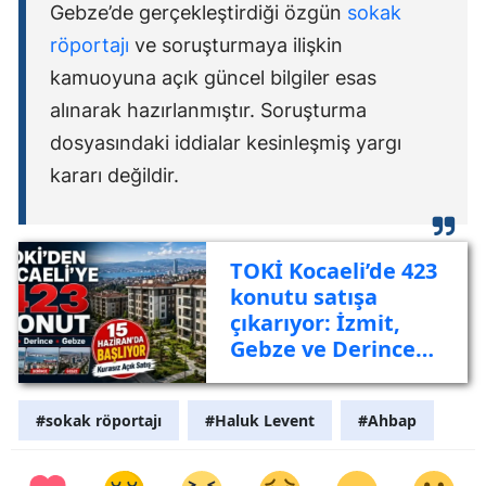
Gebze’de gerçekleştirdiği özgün
sokak
röportajı
ve soruşturmaya ilişkin
kamuoyuna açık güncel bilgiler esas
alınarak hazırlanmıştır. Soruşturma
dosyasındaki iddialar kesinleşmiş yargı
kararı değildir.
TOKİ Kocaeli’de 423
konutu satışa
çıkarıyor: İzmit,
Gebze ve Derince
listede
#sokak röportajı
#Haluk Levent
#Ahbap