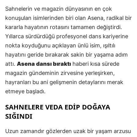
E
Sahnelerin ve magazin dünyasının en çok
konuşulan isimlerinden biri olan Asena, radikal bir
E
kararla hayatının rotasını tamamen değiştirdi.
E
Yıllarca sürdürdüğü profesyonel dans kariyerine
E
nokta koyduğunu açıklayan ünlü isim, ışıltılı
hayatını geride bırakarak sakin bir yaşama adım
E
attı.
Asena dansı bıraktı
haberi kısa sürede
G
magazin gündeminin zirvesine yerleşirken,
hayranları bu ani gelişmenin detaylarını merak
G
etmeye başladı.
SAHNELERE VEDA EDİP DOĞAYA
H
SIĞINDI
H
Uzun zamandır gözlerden uzak bir yaşam arzusu
I