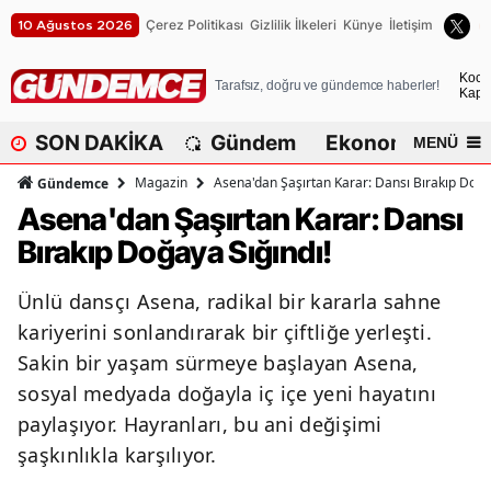
Çerez Politikası
Gizlilik İlkeleri
Künye
İletişim
10 Ağustos 2026
A
Koca
Tarafsız, doğru ve gündemce haberler!
Kapa
A
SON DAKİKA
Gündem
Ekonomi
Dü
MENÜ
A
Magazin
Asena'dan Şaşırtan Karar: Dansı Bırakıp Doğa
Gündemce
A
Asena'dan Şaşırtan Karar: Dansı
Bırakıp Doğaya Sığındı!
A
A
Ünlü dansçı Asena, radikal bir kararla sahne
kariyerini sonlandırarak bir çiftliğe yerleşti.
A
Sakin bir yaşam sürmeye başlayan Asena,
A
sosyal medyada doğayla iç içe yeni hayatını
paylaşıyor. Hayranları, bu ani değişimi
A
şaşkınlıkla karşılıyor.
B