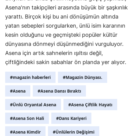
Asena'nın takipçileri arasında büyük bir şaşkınlık
Y
yarattı. Birçok kişi bu ani dönüşümün altında
Z
yatan sebepleri sorgularken, ünlü isim kararının
kesin olduğunu ve geçmişteki popüler kültür
A
dünyasına dönmeyi düşünmediğini vurguluyor.
B
Asena için artık sahnelerin ışıltısı değil,
çiftliğindeki sakin sabahlar ön planda yer alıyor.
K
#magazin haberleri
#Magazin Dünyası.
B
#Asena
#Asena Dansı Bıraktı
Ş
#Ünlü Oryantal Asena
#Asena Çiftlik Hayatı
B
#Asena Son Hali
#Dans Kariyeri
A
#Asena Kimdir
#Ünlülerin Değişimi
I