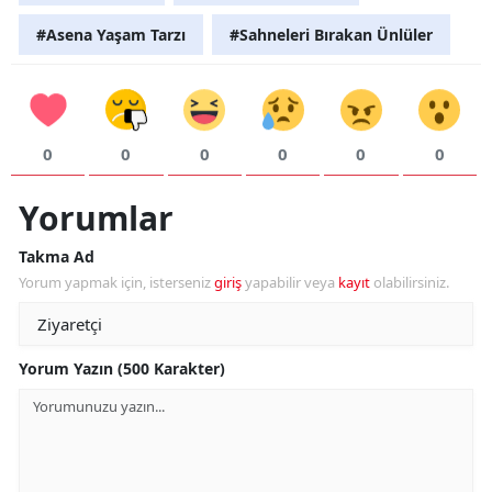
#Asena Yaşam Tarzı
#Sahneleri Bırakan Ünlüler
Y
K
K
0
0
0
0
0
0
O
Yorumlar
D
Takma Ad
Yorum yapmak için, isterseniz
giriş
yapabilir veya
kayıt
olabilirsiniz.
Yorum Yazın (500 Karakter)