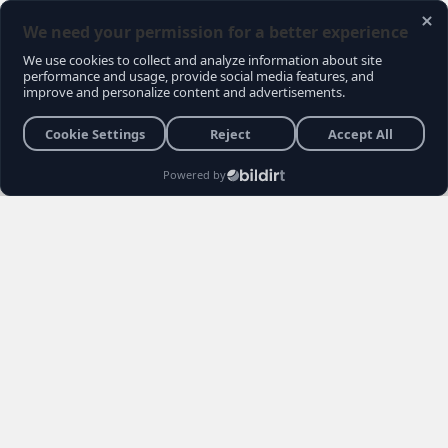
Gündemce YouTube kanalının gerçekleştirdiği
son sokak röportajı, muhalefet seçmeninin
içindeki büyük kırılmayı ve Kemal
Kılıçdaroğlu'na yönelik biriken tepkileri bir kez
daha gözler önüne serdi. Vatandaşların
Kılıçdaroğlu'nun siyaset sahnesindeki rolü,
Özgür Özel yönetimi ve erken seçim
senaryoları hakkındaki açıklamaları sosyal
medyada gündem yarattı.
Burhan YÜKSEL
26 Haziran 2026 22:04
3 Dakika
Haber Editörü
Yayınlanma
Okunma Süres