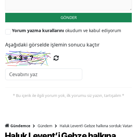
GÖNDER
Yorum yazma kurallarını
okudum ve kabul ediyorum
Aşağıdaki görselde işlemin sonucu kaçtır
* Bu içerik ile ilgili yorum yok, ilk yorumu siz yazın, tartışalım *
Gündem
Haluk Levent’i Gebze halkına sorduk: Vatandaşl
Gündemce
Haluk Levent’i Gebze halkına