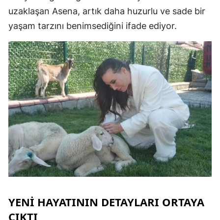
uzaklaşan Asena, artık daha huzurlu ve sade bir
M
yaşam tarzını benimsediğini ifade ediyor.
M
K
M
M
N
N
R
YENİ HAYATININ DETAYLARI ORTAYA
ÇIKTI
S