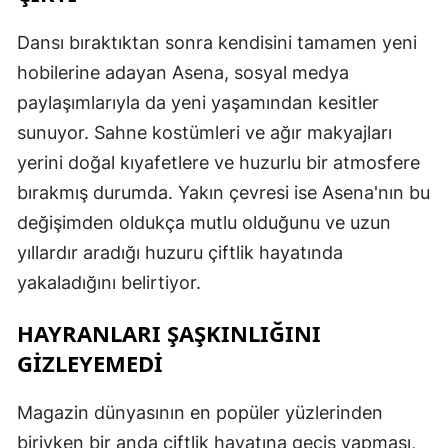
Dansı bıraktıktan sonra kendisini tamamen yeni
hobilerine adayan Asena, sosyal medya
S
paylaşımlarıyla da yeni yaşamından kesitler
S
sunuyor. Sahne kostümleri ve ağır makyajları
S
yerini doğal kıyafetlere ve huzurlu bir atmosfere
bırakmış durumda. Yakın çevresi ise Asena'nın bu
T
değişimden oldukça mutlu olduğunu ve uzun
T
yıllardır aradığı huzuru çiftlik hayatında
T
yakaladığını belirtiyor.
T
HAYRANLARI ŞAŞKINLIĞINI
GİZLEYEMEDİ
Ş
U
Magazin dünyasının en popüler yüzlerinden
biriyken bir anda çiftlik hayatına geçiş yapması,
V