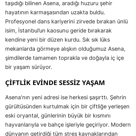
taşıdığı bilinen Asena, aradığı huzuru şehir
M
hayatının karmaşasından uzakta buldu.
İ
Profesyonel dans kariyerini zirvede bırakan ünlü
isim, İstanbul’un kaosunu geride bırakarak
İ
kendine yeni bir düzen kurdu. Sık sık lüks
K
mekanlarda görmeye alışkın olduğumuz Asena,
şimdilerde tamamen toprakla ve doğayla iç içe
K
bir yaşam sürüyor.
K
ÇİFTLİK EVİNDE SESSİZ YAŞAM
K
K
Asena'nın yeni adresi ise herkesi şaşırttı. Şehrin
gürültüsünden kurtulmak için bir çiftliğe yerleşen
K
eski oryantal, günlerinin büyük bir kısmını
K
hayvanlarıyla ve bahçe işleriyle geçiriyor. Modern
K
dünyanın getirdiği tüm stres kaynaklarından