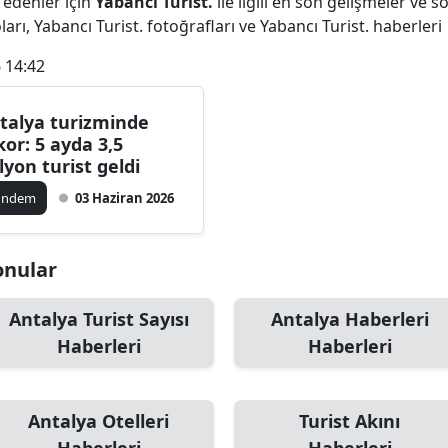
 edenler için
Yabancı Turist.
ile ilgili en son gelişmeler ve 
Bilecik
arı, Yabancı Turist. fotoğrafları ve Yabancı Turist. haberleri
Bingöl
 14:42
Bitlis
talya turizminde
kor: 5 ayda 3,5
Bolu
lyon turist geldi
Burdur
ündem
03 Haziran 2026
Bursa
Konular
Çanakkale
Çankırı
Antalya Turist Sayısı
Antalya Haberleri
Haberleri
Haberleri
Çorum
Denizli
Antalya Otelleri
Turist Akını
Diyarbakır
Haberleri
Haberleri