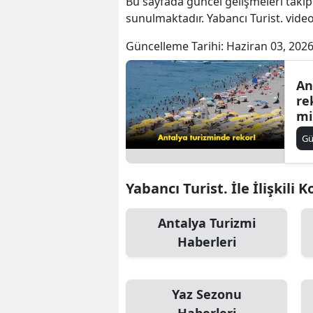
Bu sayfada güncel gelişmeleri takip
sunulmaktadır. Yabancı Turist. videol
Güncelleme Tarihi:
Haziran 03, 2026
An
re
mi
G
Yabancı Turist. İle İlişkili 
Antalya Turizmi
Haberleri
Yaz Sezonu
Haberleri