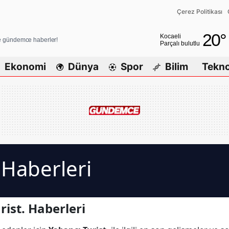
Çerez Politikası
Adana
20
°
Kocaeli
ve gündemce haberler!
Parçalı bulutlu
Adıyaman
Ekonomi
Dünya
Spor
Bilim
Tekno
Afyonkarahisar
Ağrı
Amasya
Ankara
Antalya
 Haberleri
Artvin
Aydın
ist. Haberleri
Balıkesir