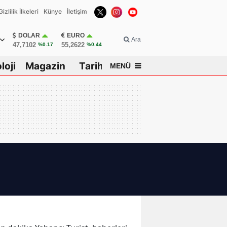
Gizlilik İlkeleri
Künye
İletişim
DOLAR
EURO
Ara
47,7102
55,2622
%0.17
%0.44
loji
Magazin
Tarih
MENÜ