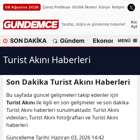
Çerez Politikası
Gizlilik İlkeleri
Künye
İletişim
08 Ağustos 2026
A
Koca
Tarafsız, doğru ve gündemce haberler!
Açık
A
SON DAKİKA
Gündem
Ekonomi
Dü
MENÜ
A
Turist Akını Haberleri
A
A
Son Dakika Turist Akını Haberleri
A
Bu sayfada güncel gelişmeleri takip edenler için
A
Turist Akını
ile ilgili en son gelişmeler ve son dakika
A
Turist Akını haberleri sunulmaktadır. Turist Akını
videoları, Turist Akını fotoğrafları ve Turist Akını
A
haberleri
B
Güncelleme Tarihi:
Haziran 03, 2026 14:42