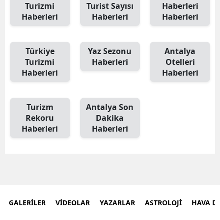
Turizmi
Turist Sayısı
Haberleri
E
Haberleri
Haberleri
Haberleri
E
Türkiye
Yaz Sezonu
Antalya
E
Turizmi
Haberleri
Otelleri
Haberleri
Haberleri
E
E
Turizm
Antalya Son
G
Rekoru
Dakika
Haberleri
Haberleri
G
H
H
GALERİLER
VİDEOLAR
YAZARLAR
ASTROLOJİ
HAVA 
I