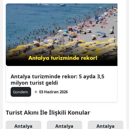
B
B
B
B
B
B
Antalya turizminde rekor: 5 ayda 3,5
Ç
milyon turist geldi
Ç
Gündem
03 Haziran 2026
Turist Akını İle İlişkili Konular
D
D
Antalya
Antalya
Antalya