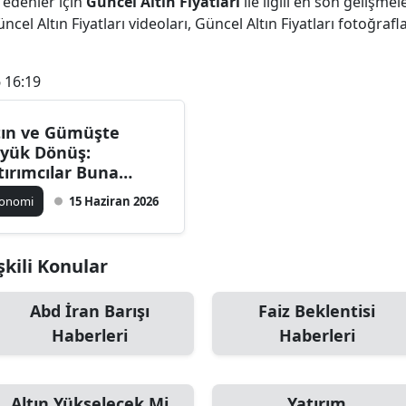
 edenler için
Güncel Altın Fiyatları
ile ilgili en son gelişme
Bilecik
cel Altın Fiyatları videoları, Güncel Altın Fiyatları fotoğrafla
Bingöl
 16:19
Bitlis
tın ve Gümüşte
Bolu
yük Dönüş:
Burdur
tırımcılar Buna
aklandı
konomi
15 Haziran 2026
Bursa
Çanakkale
işkili Konular
Çankırı
Abd İran Barışı
Faiz Beklentisi
Çorum
Haberleri
Haberleri
Denizli
Diyarbakır
Altın Yükselecek Mi
Yatırım