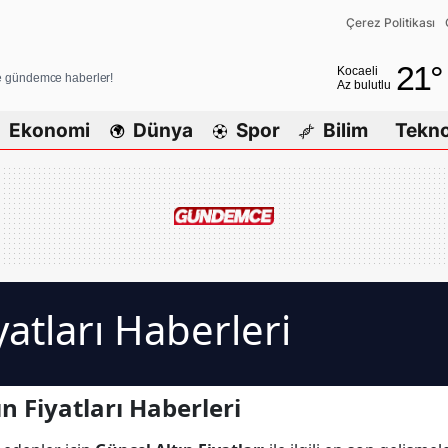
Çerez Politikası
Adana
21
°
Kocaeli
ve gündemce haberler!
Az bulutlu
Adıyaman
Ekonomi
Dünya
Spor
Bilim
Tekno
Afyonkarahis
Ağrı
Amasya
Ankara
Antalya
yatları Haberleri
Artvin
Aydın
n Fiyatları Haberleri
Balıkesir