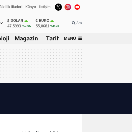
Gizlilik İlkeleri
Künye
İletişim
DOLAR
EURO
Ara
47,5993
55,0681
%0.06
%0.08
loji
Magazin
Tarih
MENÜ
ar