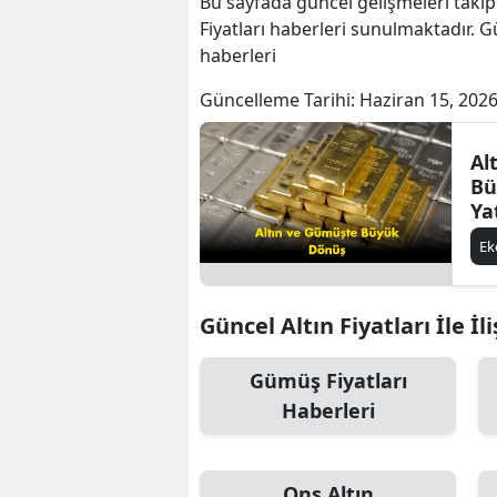
Bu sayfada güncel gelişmeleri takip
Fiyatları haberleri sunulmaktadır. Gün
haberleri
Güncelleme Tarihi:
Haziran 15, 2026
Al
Bü
Ya
Od
E
Güncel Altın Fiyatları İle İl
Gümüş Fiyatları
Haberleri
Ons Altın