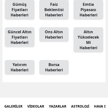
Gümüş
Faiz
Emtia
E
Fiyatları
Beklentisi
Piyasası
Haberleri
Haberleri
Haberleri
E
E
Güncel Altın
Ons Altın
Altın
E
Fiyatları
Haberleri
Yükselecek
Haberleri
Mi
E
Haberleri
G
Yatırım
Borsa
G
Haberleri
Haberleri
H
H
I
GALERİLER
VİDEOLAR
YAZARLAR
ASTROLOJİ
HAVA 