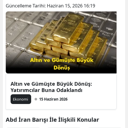
Güncelleme Tarihi:
Haziran 15, 2026 16:19
B
B
B
B
B
B
Ç
Altın ve Gümüşte Büyük Dönüş:
Ç
Yatırımcılar Buna Odaklandı
Ekonomi
15 Haziran 2026
D
Abd İran Barışı İle İlişkili Konular
D