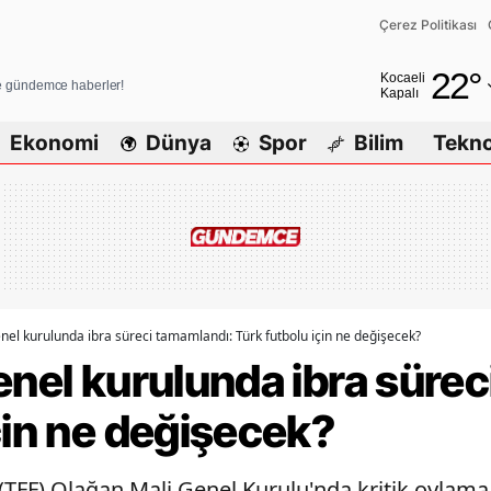
Çerez Politikası
Adana
22
°
Kocaeli
ve gündemce haberler!
Kapalı
Adıyaman
Ekonomi
Dünya
Spor
Bilim
Tekno
Afyonkarahi
Ağrı
Amasya
Ankara
Antalya
enel kurulunda ibra süreci tamamlandı: Türk futbolu için ne değişecek?
enel kurulunda ibra süre
Artvin
çin ne değişecek?
Aydın
Balıkesir
(TFF) Olağan Mali Genel Kurulu'nda kritik oyla