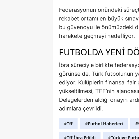
Federasyonun önündeki süreçte
rekabet ortamı en büyük sınav 
bu güvenoyu ile önümüzdeki dö
harekete geçmeyi hedefliyor.
FUTBOLDA YENİ DÖ
İbra süreciyle birlikte federas
görünse de, Türk futbolunun 
ediyor. Kulüplerin finansal fai
yükseltilmesi, TFF’nin ajandas
Delegelerden aldığı onayın ar
adımlara çevrildi.
#Tff
#Futbol Haberleri
#
#Tff İbra Edildi
#Türkiye Futb