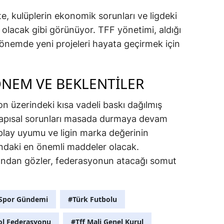
, kulüplerin ekonomik sorunları ve ligdeki
Yozgat
olacak gibi görünüyor. TFF yönetimi, aldığı
Zonguldak
nemde yeni projeleri hayata geçirmek için
Aksaray
NEM VE BEKLENTİLER
Bayburt
Karaman
yon üzerindeki kısa vadeli baskı dağılmış
yapısal sorunları masada durmaya devam
Kırıkkale
r play uyumu ve ligin marka değerinin
Batman
ındaki en önemli maddeler olacak.
dından gözler, federasyonun atacağı somut
Şırnak
Bartın
Spor Gündemi
#Türk Futbolu
Ardahan
ol Federasyonu
#Tff Mali Genel Kurul
Iğdır