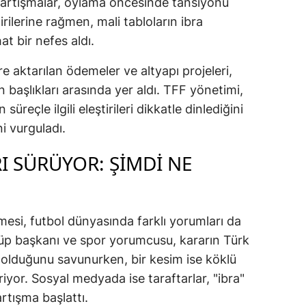
tartışmalar, oylama öncesinde tansiyonu
irilerine rağmen, mali tabloların ibra
Samsun
at bir nefes aldı.
Siirt
ere aktarılan ödemeler ve altyapı projeleri,
Sinop
başlıkları arasında yer aldı. TFF yönetimi,
Sivas
üreçle ilgili eleştirileri dikkatle dinlediğini
i vurguladı.
Tekirdağ
I SÜRÜYOR: ŞİMDİ NE
Tokat
Trabzon
Tunceli
lmesi, futbol dünyasında farklı yorumları da
lüp başkanı ve spor yorumcusu, kararın Türk
Şanlıurfa
i olduğunu savunurken, bir kesim ise köklü
Uşak
iriyor. Sosyal medyada ise taraftarlar, "ibra"
rtışma başlattı.
Van