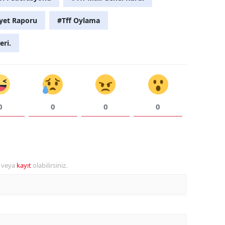
Yalova
iyet Raporu
#Tff Oylama
Karabük
eri.
Kilis
Osmaniye
Düzce
0
0
0
0
r veya
kayıt
olabilirsiniz.