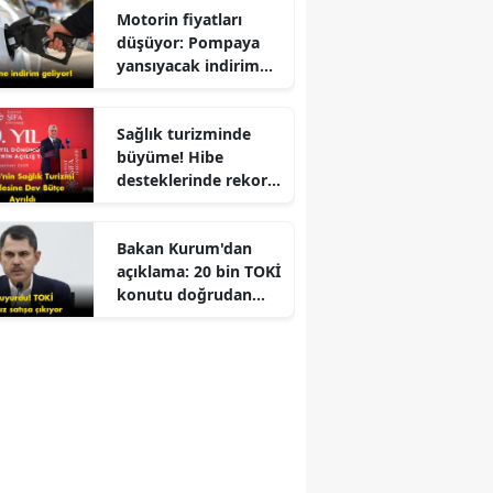
Motorin fiyatları
düşüyor: Pompaya
yansıyacak indirim
belli oldu
Sağlık turizminde
büyüme! Hibe
desteklerinde rekor
artış ve yerli üretim
hedefleriyle sektöre
Bakan Kurum'dan
yeni bir çehre
açıklama: 20 bin TOKİ
kazandırılıyor mu?
konutu doğrudan
satışa sunulacak!