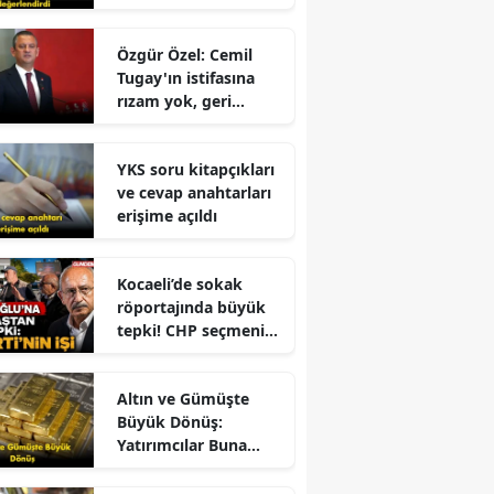
Fidan'dan kritik
mesajlar!
Özgür Özel: Cemil
Tugay'ın istifasına
rızam yok, geri
dönmesini
bekliyorum!
r
YKS soru kitapçıkları
ve cevap anahtarları
erişime açıldı
Kocaeli’de sokak
röportajında büyük
tepki! CHP seçmeni
e
Kemal Kılıçdaroğlu
için ne dedi?
Altın ve Gümüşte
Büyük Dönüş:
Yatırımcılar Buna
Odaklandı