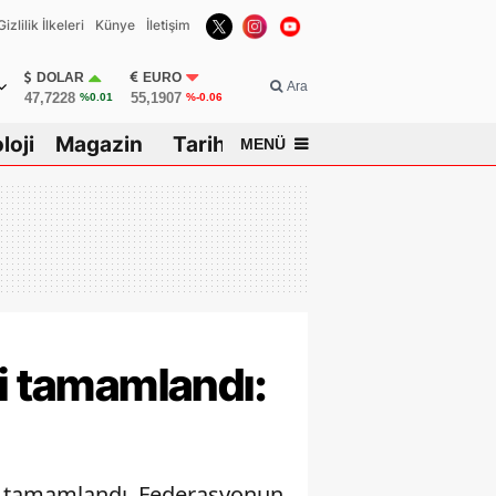
Gizlilik İlkeleri
Künye
İletişim
DOLAR
EURO
Ara
47,7228
55,1907
%0.01
%-0.06
loji
Magazin
Tarih
MENÜ
sar
ci tamamlandı:
ma tamamlandı. Federasyonun