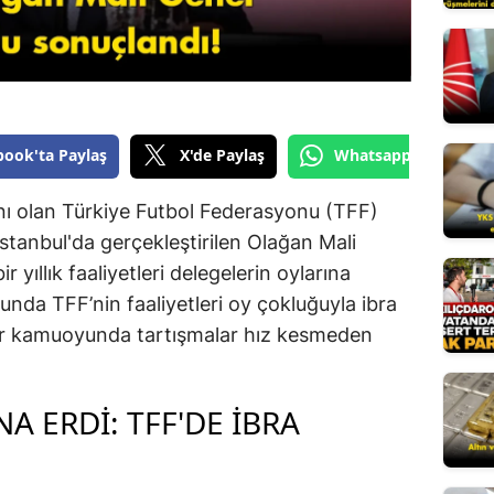
Edirne
Elazığ
Erzincan
book'ta Paylaş
X'de Paylaş
Whatsapp'tan Gönde
Erzurum
Eskişehir
ı olan Türkiye Futbol Federasyonu (TFF)
. İstanbul'da gerçekleştirilen Olağan Mali
Gaziantep
 yıllık faaliyetleri delegelerin oylarına
Giresun
nda TFF’nin faaliyetleri oy çokluğuyla ibra
por kamuoyunda tartışmalar hız kesmeden
Gümüşhan
Hakkari
A ERDİ: TFF'DE İBRA
Hatay
Isparta