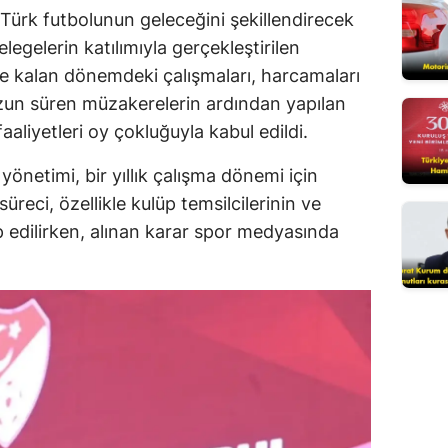
Türk futbolunun geleceğini şekillendirecek
Mersin
legelerin katılımıyla gerçekleştirilen
İstanbul
 kalan dönemdeki çalışmaları, harcamaları
 Uzun süren müzakerelerin ardından yapılan
İzmir
aliyetleri oy çokluğuyla kabul edildi.
Kars
yönetimi, bir yıllık çalışma dönemi için
Kastamonu
reci, özellikle kulüp temsilcilerinin ve
ip edilirken, alınan karar spor medyasında
Kayseri
Kırklareli
Kırşehir
Kocaeli
Konya
Kütahya