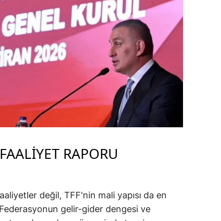
Malatya
Manisa
Kahramanm
Mardin
Muğla
Muş
Nevşehir
 FAALİYET RAPORU
Niğde
Ordu
aliyetler değil, TFF'nin mali yapısı da en
Rize
 Federasyonun gelir-gider dengesi ve
Sakarya