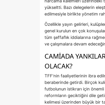
harcama kalemleri üzerindeki 
yükseltti. Bazı delegelerin eleşt
edilmesiyle birlikte yönetim rah
Özellikle yayın gelirleri, kulüpl
genel kurulun en çok konuşulan 
tüm şeffaflık iddialarına rağmen s
ve çalışmalara devam edeceğin
CAMİADA YANKILAR
OLACAK?
TFF'nin faaliyetlerinin ibra edi
beraberinde getirdi. Birçok ku
futbolunun istikrarı için öneml
reformların geciktiğini dile get
kelimesi üzerinden büyük bir ta