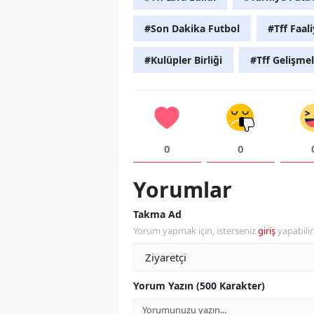
#Son Dakika Futbol
#Tff Faal
#Kulüpler Birliği
#Tff Gelişmel
0
0
Yorumlar
Takma Ad
Yorum yapmak için, isterseniz
giriş
yapabili
Yorum Yazın (500 Karakter)