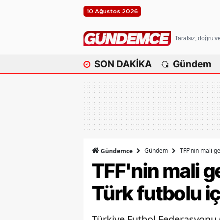
10 Ağustos 2026
Tarafsız, doğru 
SON DAKİKA
Gündem
Gündem
TFF'nin mali g
Gündemce
TFF'nin mali g
Türk futbolu i
Türkiye Futbol Federasyonu 