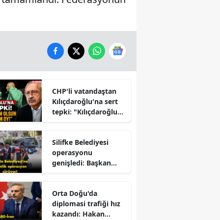
CHP'li vatandaştan
Kılıçdaroğlu'na sert
tepki: "Kılıçdaroğlu
İktidara mı
Çalışıyor?" Tartışması
Silifke Belediyesi
Büyüyor
operasyonu
genişledi: Başkan
yardımcısı gözaltına
alındı
Orta Doğu'da
diplomasi trafiği hız
kazandı: Hakan