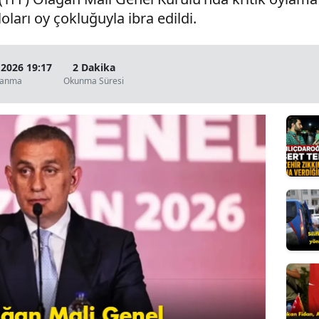
loları oy çokluğuyla ibra edildi.
Bilecik
Bingöl
 2026 19:17
2 Dakika
Bitlis
lanma
Okunma Süresi
Bolu
Burdur
Bursa
Çanakkale
Çankırı
Çorum
Denizli
Diyarbakır