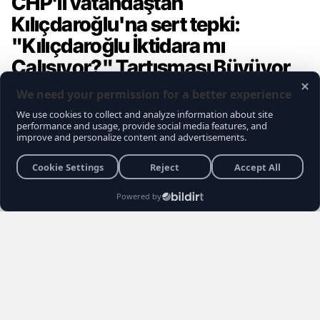
CHP'li vatandaştan
Kılıçdaroğlu'na sert tepki:
"Kılıçdaroğlu İktidara mı
Çalışıyor?" Tartışması Büyüyor
Gündemce YouTube kanalının gerçekleştirdiği
son sokak röportajı, muhalefet seçmeninin
içindeki büyük kırılmayı ve Kemal
Kılıçdaroğlu'na yönelik biriken tepkileri bir kez
daha gözler önüne serdi. Vatandaşların
Kılıçdaroğlu'nun siyaset sahnesindeki rolü,
Özgür Özel yönetimi ve erken seçim
senaryoları hakkındaki açıklamaları sosyal
medyada gündem yarattı.
Burhan YÜKSEL
26 Haziran 2026 22:04
3 Dakika