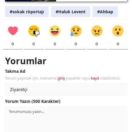
#sokak röportajı
#Haluk Levent
#Ahbap
0
0
0
0
0
0
Yorumlar
Takma Ad
Yorum yapmak için, isterseniz
giriş
yapabilir veya
kayıt
olabilirsiniz.
Yorum Yazın (500 Karakter)