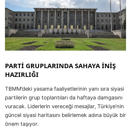
S
S
S
T
PARTİ GRUPLARINDA SAHAYA İNİŞ
T
HAZIRLIĞI
T
TBMM’deki yasama faaliyetlerinin yanı sıra siyasi
T
partilerin grup toplantıları da haftaya damgasını
Ş
vuracak. Liderlerin vereceği mesajlar, Türkiye’nin
güncel siyasi haritasını belirlemek adına büyük bir
U
önem taşıyor.
V