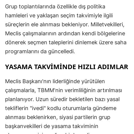
Grup toplantılarında özellikle dış politika
Y
hamleleri ve yaklaşan seçim takvimiyle ilgili
Z
süreçlerin ele alınması bekleniyor. Milletvekilleri,
Meclis çalışmalarının ardından kendi bölgelerine
A
dönerek seçmen taleplerini dinlemek üzere saha
B
programlarını da güncelledi.
YASAMA TAKVİMİNDE HIZLI ADIMLAR
K
Meclis Başkanı'nın liderliğinde yürütülen
B
çalışmalarla, TBMM'nin verimliliğinin artırılması
Ş
planlanıyor. Uzun süredir bekletilen bazı yasal
tekliflerin "ivedi" kodlu oturumlarla gündeme
B
alınması beklenirken, siyasi partilerin grup
A
başkanvekilleri de yasama takviminin
I