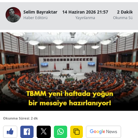
B
Selim Bayraktar
14 Haziran 2026 21:57
2 Dakika
Haber Editörü
Yayınlanma
Okunma Süres
B
B
B
B
B
Ç
Ç
Okunma Süresi: 2 dk
D
D