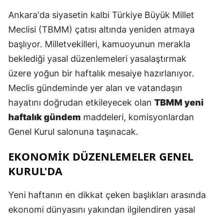
E
Ankara'da siyasetin kalbi Türkiye Büyük Millet
Meclisi (TBMM) çatısı altında yeniden atmaya
E
başlıyor. Milletvekilleri, kamuoyunun merakla
E
beklediği yasal düzenlemeleri yasalaştırmak
E
üzere yoğun bir haftalık mesaiye hazırlanıyor.
Meclis gündeminde yer alan ve vatandaşın
E
hayatını doğrudan etkileyecek olan
TBMM yeni
G
haftalık gündem
maddeleri, komisyonlardan
Genel Kurul salonuna taşınacak.
G
EKONOMİK DÜZENLEMELER GENEL
KURUL'DA
H
H
Yeni haftanın en dikkat çeken başlıkları arasında
ekonomi dünyasını yakından ilgilendiren yasal
I