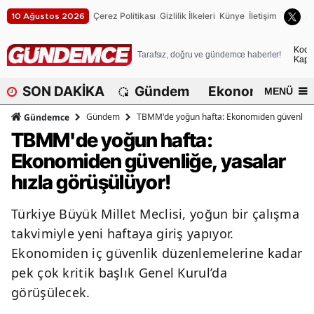
Çerez Politikası
Gizlilik İlkeleri
Künye
İletişim
10 Ağustos 2026
A
Koca
Tarafsız, doğru ve gündemce haberler!
Kapa
A
SON DAKİKA
Gündem
Ekonomi
Dü
MENÜ
A
Gündem
TBMM'de yoğun hafta: Ekonomiden güvenliğe, 
Gündemce
A
TBMM'de yoğun hafta:
Ekonomiden güvenliğe, yasalar
A
hızla görüşülüyor!
A
Türkiye Büyük Millet Meclisi, yoğun bir çalışma
A
takvimiyle yeni haftaya giriş yapıyor.
A
Ekonomiden iç güvenlik düzenlemelerine kadar
pek çok kritik başlık Genel Kurul’da
A
görüşülecek.
B