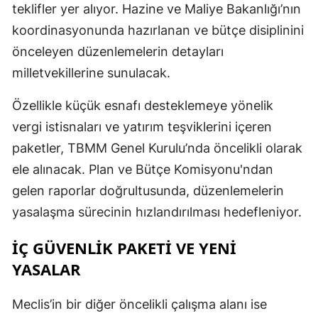
teklifler yer alıyor. Hazine ve Maliye Bakanlığı’nın
M
koordinasyonunda hazırlanan ve bütçe disiplinini
İ
önceleyen düzenlemelerin detayları
milletvekillerine sunulacak.
İ
Özellikle küçük esnafı desteklemeye yönelik
K
vergi istisnaları ve yatırım teşviklerini içeren
K
paketler, TBMM Genel Kurulu’nda öncelikli olarak
K
ele alınacak. Plan ve Bütçe Komisyonu'ndan
gelen raporlar doğrultusunda, düzenlemelerin
K
yasalaşma sürecinin hızlandırılması hedefleniyor.
K
İÇ GÜVENLİK PAKETİ VE YENİ
K
YASALAR
K
Meclis’in bir diğer öncelikli çalışma alanı ise
K