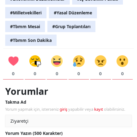
#Milletvekilleri
#Yasal Düzenleme
#Tbmm Mesai
#Grup Toplantıları
#Tbmm Son Dakika
0
0
0
0
0
0
Yorumlar
Takma Ad
Yorum yapmak için, isterseniz
giriş
yapabilir veya
kayıt
olabilirsiniz.
Yorum Yazın (500 Karakter)