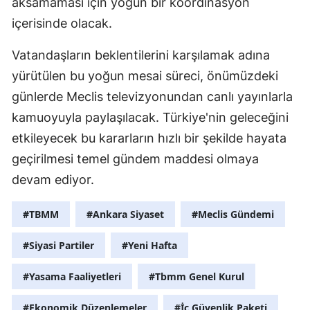
aksamaması için yoğun bir koordinasyon
içerisinde olacak.
Y
Vatandaşların beklentilerini karşılamak adına
K
yürütülen bu yoğun mesai süreci, önümüzdeki
K
günlerde Meclis televizyonundan canlı yayınlarla
O
kamuoyuyla paylaşılacak. Türkiye'nin geleceğini
etkileyecek bu kararların hızlı bir şekilde hayata
D
geçirilmesi temel gündem maddesi olmaya
devam ediyor.
#TBMM
#Ankara Siyaset
#Meclis Gündemi
#Siyasi Partiler
#Yeni Hafta
#Yasama Faaliyetleri
#Tbmm Genel Kurul
#Ekonomik Düzenlemeler
#İç Güvenlik Paketi