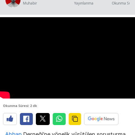
Muhabir
Yayınlanma
Okunma Süre
Okunma Süresi: 2 dk
Ahbap
Derneği’ne yönelik yürütülen soruşturma