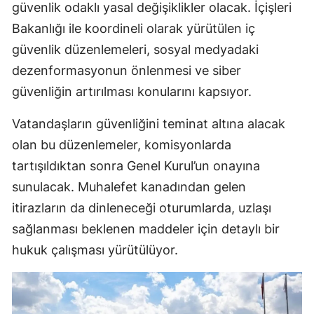
güvenlik odaklı yasal değişiklikler olacak. İçişleri
M
Bakanlığı ile koordineli olarak yürütülen iç
güvenlik düzenlemeleri, sosyal medyadaki
M
dezenformasyonun önlenmesi ve siber
K
güvenliğin artırılması konularını kapsıyor.
M
Vatandaşların güvenliğini teminat altına alacak
M
olan bu düzenlemeler, komisyonlarda
tartışıldıktan sonra Genel Kurul’un onayına
sunulacak. Muhalefet kanadından gelen
N
itirazların da dinleneceği oturumlarda, uzlaşı
N
sağlanması beklenen maddeler için detaylı bir
hukuk çalışması yürütülüyor.
R
S