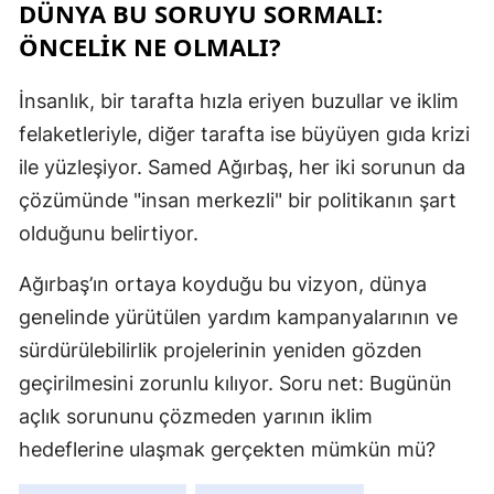
DÜNYA BU SORUYU SORMALI:
ÖNCELİK NE OLMALI?
Y
K
İnsanlık, bir tarafta hızla eriyen buzullar ve iklim
felaketleriyle, diğer tarafta ise büyüyen gıda krizi
K
ile yüzleşiyor. Samed Ağırbaş, her iki sorunun da
O
çözümünde "insan merkezli" bir politikanın şart
D
olduğunu belirtiyor.
Ağırbaş’ın ortaya koyduğu bu vizyon, dünya
genelinde yürütülen yardım kampanyalarının ve
sürdürülebilirlik projelerinin yeniden gözden
geçirilmesini zorunlu kılıyor. Soru net: Bugünün
açlık sorununu çözmeden yarının iklim
hedeflerine ulaşmak gerçekten mümkün mü?