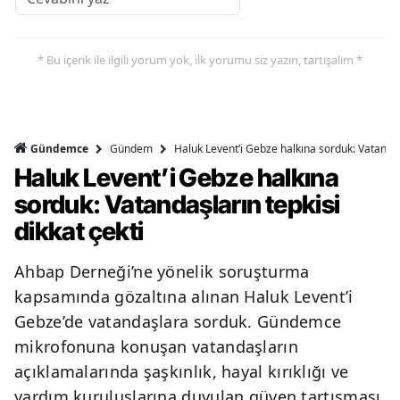
* Bu içerik ile ilgili yorum yok, ilk yorumu siz yazın, tartışalım *
Gündem
Haluk Levent’i Gebze halkına sorduk: Vatandaşl
Gündemce
Haluk Levent’i Gebze halkına
sorduk: Vatandaşların tepkisi
dikkat çekti
Ahbap Derneği’ne yönelik soruşturma
kapsamında gözaltına alınan Haluk Levent’i
Gebze’de vatandaşlara sorduk. Gündemce
mikrofonuna konuşan vatandaşların
açıklamalarında şaşkınlık, hayal kırıklığı ve
yardım kuruluşlarına duyulan güven tartışması