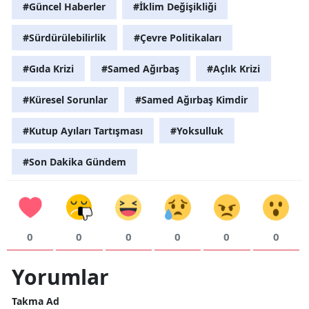
#Güncel Haberler
#İklim Değişikliği
#Sürdürülebilirlik
#Çevre Politikaları
#Gıda Krizi
#Samed Ağırbaş
#Açlık Krizi
#Küresel Sorunlar
#Samed Ağırbaş Kimdir
#Kutup Ayıları Tartışması
#Yoksulluk
#Son Dakika Gündem
0
0
0
0
0
0
Yorumlar
Takma Ad