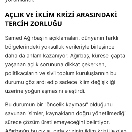
M
AÇLIK VE İKLİM KRİZİ ARASINDAKİ
M
TERCİH ZORLUĞU
K
Samed Ağırbaş’ın açıklamaları, dünyanın farklı
M
bölgelerindeki yoksulluk verileriyle birleşince
daha da anlam kazanıyor. Ağırbaş, küresel çapta
M
yaşanan açlık sorununa dikkat çekerken,
politikacıların ve sivil toplum kuruluşlarının bu
N
durumu göz ardı edip sadece iklim değişikliği
üzerine yoğunlaşmasını eleştirdi.
N
Bu durumun bir "öncelik kayması" olduğunu
savunan isimler, kaynakların doğru yönetilmediği
R
sürece çözüm üretilemeyeceğini belirtiyor.
S
Ağırbaş’ın bu çıkışı, gıda krizinin iklim krizi ile olan