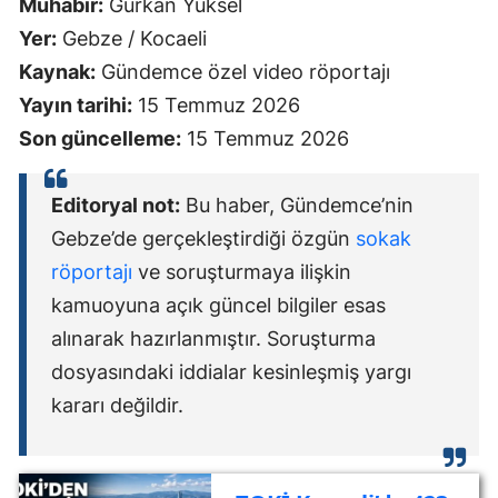
Muhabir:
Gürkan Yüksel
Yer:
Gebze / Kocaeli
Kaynak:
Gündemce özel video röportajı
Yayın tarihi:
15 Temmuz 2026
Son güncelleme:
15 Temmuz 2026
Editoryal not:
Bu haber, Gündemce’nin
Gebze’de gerçekleştirdiği özgün
sokak
röportajı
ve soruşturmaya ilişkin
kamuoyuna açık güncel bilgiler esas
alınarak hazırlanmıştır. Soruşturma
dosyasındaki iddialar kesinleşmiş yargı
kararı değildir.