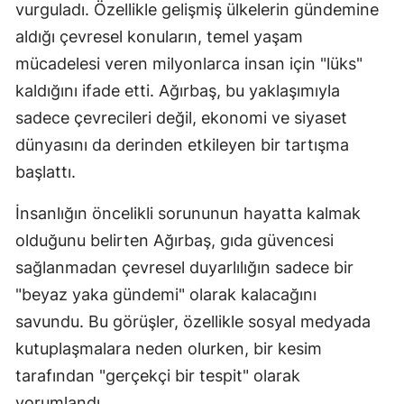
vurguladı. Özellikle gelişmiş ülkelerin gündemine
M
aldığı çevresel konuların, temel yaşam
İ
mücadelesi veren milyonlarca insan için "lüks"
kaldığını ifade etti. Ağırbaş, bu yaklaşımıyla
İ
sadece çevrecileri değil, ekonomi ve siyaset
K
dünyasını da derinden etkileyen bir tartışma
başlattı.
K
K
İnsanlığın öncelikli sorununun hayatta kalmak
olduğunu belirten Ağırbaş, gıda güvencesi
K
sağlanmadan çevresel duyarlılığın sadece bir
K
"beyaz yaka gündemi" olarak kalacağını
K
savundu. Bu görüşler, özellikle sosyal medyada
kutuplaşmalara neden olurken, bir kesim
K
tarafından "gerçekçi bir tespit" olarak
K
yorumlandı.