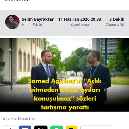
B
B
Selim Bayraktar
11 Haziran 2026 20:33
3 Dakika
Haber Editörü
Yayınlanma
Okunma Süres
B
B
B
B
Ç
Ç
D
Okunma Süresi: 3 dk
D