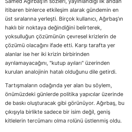
Samed Ağırbaş’ın sözleri, yayınlandığı ilk andan
itibaren binlerce etkileşim alarak gündemin en
Y
üst sıralarına yerleşti. Birçok kullanıcı, Ağırbaş’ın
Z
haklı bir noktaya değindiğini belirterek,
A
yoksulluğun çözümünün çevresel krizlerin de
çözümü olacağını ifade etti. Karşı tarafta yer
B
alanlar ise her iki krizin birbirinden
ayrılamayacağını, "kutup ayıları" üzerinden
K
kurulan analojinin hatalı olduğunu dile getirdi.
B
Tartışmaların odağında yer alan bu söylem,
önümüzdeki günlerde politika yapıcılar üzerinde
Ş
de baskı oluşturacak gibi görünüyor. Ağırbaş, bu
B
çıkışıyla birlikte sadece bir isim değil, geniş
A
kitlelerin tercümanı olma rolünü üstlenmiş oldu.
I