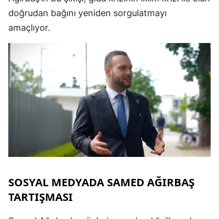
doğrudan bağını yeniden sorgulatmayı
amaçlıyor.
S
S
S
T
T
T
T
Ş
SOSYAL MEDYADA SAMED AĞIRBAŞ
TARTIŞMASI
U
V