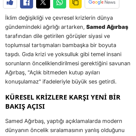
E
İklim değişikliği ve çevresel krizlerin dünya
E
gündemindeki ağırlığı artarken,
Samed Ağırbaş
E
tarafından dile getirilen görüşler siyasi ve
E
toplumsal tartışmaları bambaşka bir boyuta
taşıdı. Gıda krizi ve yoksulluk gibi temel insani
E
sorunların önceliklendirilmesi gerektiğini savunan
G
Ağırbaş, "Açlık bitmeden kutup ayıları
konuşulamaz" ifadeleriyle büyük ses getirdi.
G
KÜRESEL KRİZLERE KARŞI YENİ BİR
BAKIŞ AÇISI
H
H
Samed Ağırbaş, yaptığı açıklamalarda modern
dünyanın öncelik sıralamasının yanlış olduğunu
I