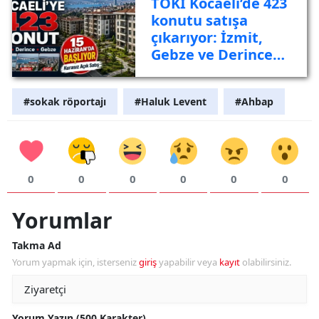
TOKİ Kocaeli’de 423
konutu satışa
çıkarıyor: İzmit,
Gebze ve Derince
listede
#sokak röportajı
#Haluk Levent
#Ahbap
0
0
0
0
0
0
Yorumlar
Takma Ad
Yorum yapmak için, isterseniz
giriş
yapabilir veya
kayıt
olabilirsiniz.
Yorum Yazın (500 Karakter)