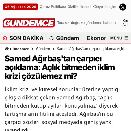
Çerez Politikası
Gizlilik İlkeleri
Künye
İletişim
06 Ağustos 2026
A
Koca
Tarafsız, doğru ve gündemce haberler!
Az bu
A
SON DAKİKA
Gündem
Ekonomi
Dü
MENÜ
A
Gündem
Samed Ağırbaş'tan çarpıcı açıklama: Açlık bit
Gündemce
A
Samed Ağırbaş'tan çarpıcı
açıklama: Açlık bitmeden iklim
A
krizi çözülemez mi?
A
İklim krizi ve küresel sorunlar üzerine yaptığı
A
çıkışla dikkat çeken Samed Ağırbaş, "Açlık
A
bitmeden kutup ayıları konuşulmaz" diyerek
tartışmaların fitilini ateşledi. Ağırbaş’ın bu
A
çarpıcı sözleri sosyal medyada geniş yankı
B
uyandırdı.