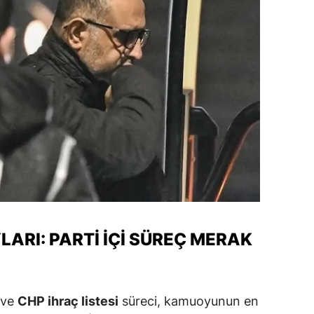
Malatya
Manisa
Kahramanm
Mardin
Muğla
Muş
Nevşehir
Niğde
LARI: PARTİ İÇİ SÜREÇ MERAK
Ordu
Rize
ı ve
CHP ihraç listesi
süreci, kamuoyunun en
Sakarya