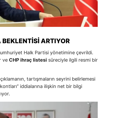
Yozgat
Zonguldak
Aksaray
 BEKLENTİSİ ARTIYOR
Bayburt
umhuriyet Halk Partisi
yönetimine çevrildi.
Karaman
r ve
CHP ihraç listesi
süreciyle ilgili resmi bir
Kırıkkale
Batman
ıklamanın, tartışmaların seyrini belirlemesi
Şırnak
ontları” iddialarına ilişkin net bir bilgi
rıyor.
Bartın
Ardahan
Iğdır