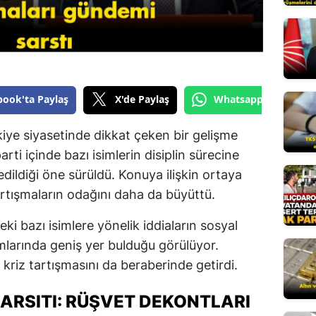
Edirne
Elazığ
Erzincan
book'ta Paylaş
X'de Paylaş
Whatsapp'tan Gönde
Erzurum
Eskişehir
rkiye siyasetinde dikkat çeken bir gelişme
arti içinde bazı isimlerin disiplin sürecine
Gaziantep
 edildiği öne sürüldü. Konuya ilişkin ortaya
Giresun
tartışmaların odağını daha da büyüttü.
Gümüşhan
i bazı isimlere yönelik iddiaların sosyal
mlarında geniş yer bulduğu görülüyor.
Hakkari
r kriz tartışmasını da beraberinde getirdi.
Hatay
ARSITI: RÜŞVET DEKONTLARI
Isparta