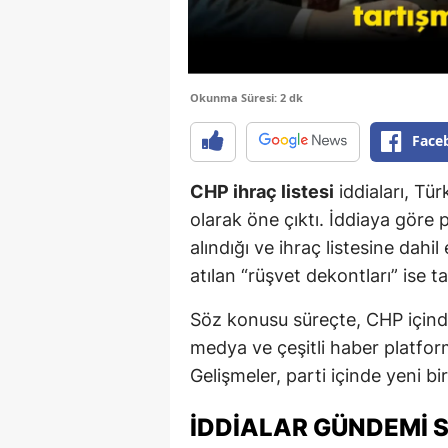
Okunma Süresi: 2 dk
Face
CHP ihraç listesi
iddiaları, Tü
olarak öne çıktı. İddiaya göre p
alındığı ve ihraç listesine dahil
atılan “rüşvet dekontları” ise 
Söz konusu süreçte, CHP içindek
medya ve çeşitli haber platfor
Gelişmeler, parti içinde yeni bi
İDDİALAR GÜNDEMİ S