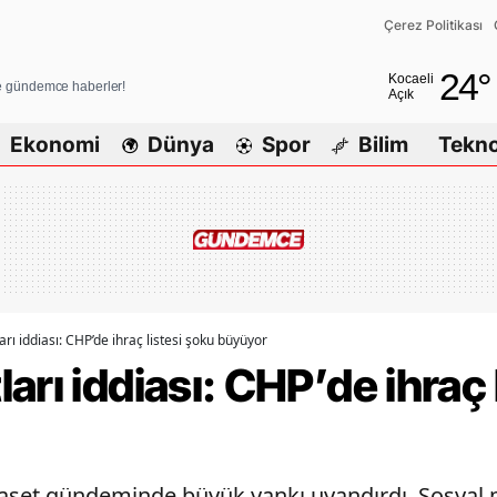
Çerez Politikası
Adana
24
°
Kocaeli
ve gündemce haberler!
Açık
Adıyaman
Ekonomi
Dünya
Spor
Bilim
Tekno
Afyonkarah
Ağrı
Amasya
Ankara
Antalya
rı iddiası: CHP’de ihraç listesi şoku büyüyor
arı iddiası: CHP’de ihraç 
Artvin
Aydın
Balıkesir
 siyaset gündeminde büyük yankı uyandırdı. Sosya