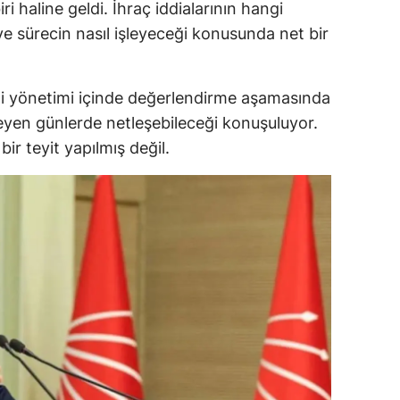
ri haline geldi. İhraç iddialarının hangi
Samsun
e sürecin nasıl işleyeceği konusunda net bir
Siirt
arti yönetimi içinde değerlendirme aşamasında
Sinop
leyen günlerde netleşebileceği konuşuluyor.
Sivas
r teyit yapılmış değil.
Tekirdağ
Tokat
Trabzon
Tunceli
Şanlıurfa
Uşak
Van