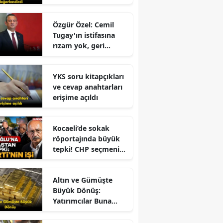
Fidan'dan kritik
mesajlar!
Özgür Özel: Cemil
Tugay'ın istifasına
rızam yok, geri
dönmesini
bekliyorum!
r
YKS soru kitapçıkları
ve cevap anahtarları
erişime açıldı
Kocaeli’de sokak
röportajında büyük
tepki! CHP seçmeni
e
Kemal Kılıçdaroğlu
için ne dedi?
Altın ve Gümüşte
Büyük Dönüş:
Yatırımcılar Buna
Odaklandı