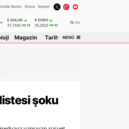
Gizlilik İlkeleri
Künye
İletişim
DOLAR
EURO
Ara
47,7436
55,2510
%0.18
%0.32
loji
Magazin
Tarih
MENÜ
isar
listesi şoku
l medyaya yansıyan rüşvet