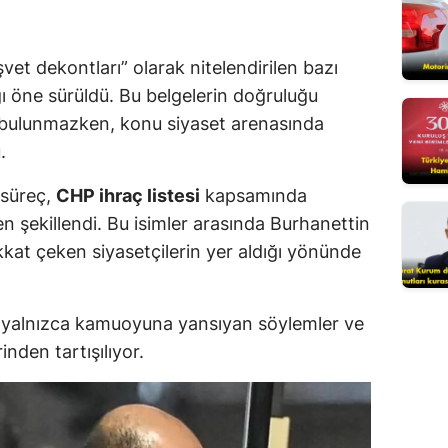
Mersin
et dekontları” olarak nitelendirilen bazı
İstanbul
 öne sürüldü. Bu belgelerin doğruluğu
İzmir
 bulunmazken, konu siyaset arenasında
.
Kars
Kastamonu
 süreç,
CHP ihraç listesi
kapsamında
en şekillendi. Bu isimler arasında
Burhanettin
Kayseri
kkat çeken siyasetçilerin yer aldığı yönünde
Kırklareli
Kırşehir
 yalnızca kamuoyuna yansıyan söylemler ve
nden tartışılıyor.
Kocaeli
Konya
Kütahya