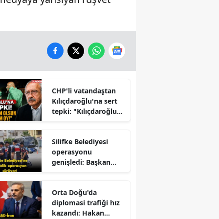
CHP'li vatandaştan
Kılıçdaroğlu'na sert
tepki: "Kılıçdaroğlu
İktidara mı
Çalışıyor?" Tartışması
Silifke Belediyesi
Büyüyor
operasyonu
genişledi: Başkan
yardımcısı gözaltına
alındı
Orta Doğu'da
diplomasi trafiği hız
kazandı: Hakan