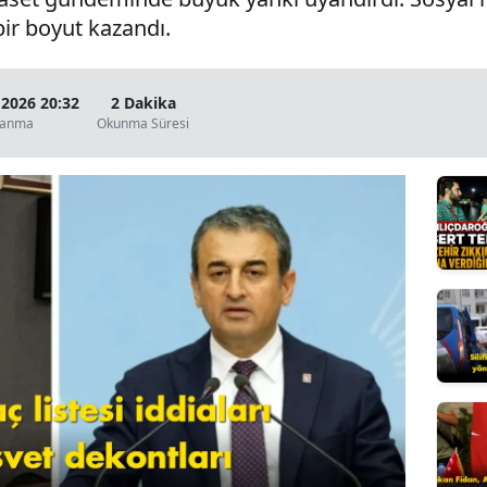
bir boyut kazandı.
Bilecik
Bingöl
 2026 20:32
2 Dakika
Bitlis
lanma
Okunma Süresi
Bolu
Burdur
Bursa
Çanakkale
Çankırı
Çorum
Denizli
Diyarbakır