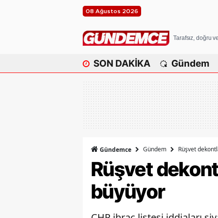
08 Ağustos 2026
Tarafsız, doğru 
SON DAKİKA
Gündem
Gündem
Rüşvet dekontla
Gündemce
Rüşvet dekontl
büyüyor
CHP ihraç listesi iddiaları