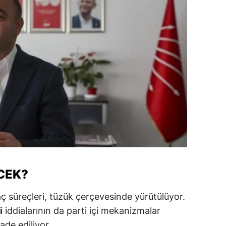
Yalova
Karabük
Kilis
Osmaniye
Düzce
CEK?
raç süreçleri, tüzük çerçevesinde yürütülüyor.
i
iddialarının da parti içi mekanizmalar
ade ediliyor.