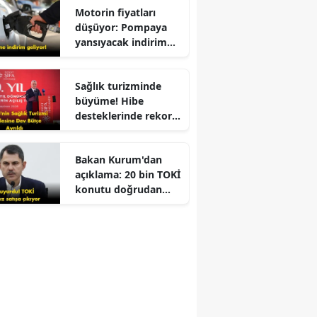
Motorin fiyatları
düşüyor: Pompaya
yansıyacak indirim
belli oldu
Sağlık turizminde
büyüme! Hibe
desteklerinde rekor
artış ve yerli üretim
hedefleriyle sektöre
Bakan Kurum'dan
yeni bir çehre
açıklama: 20 bin TOKİ
kazandırılıyor mu?
konutu doğrudan
satışa sunulacak!