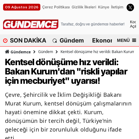
Çerez Politikası
Gizlilik İlkeleri
Künye
İletişim
09 Ağustos 2026
A
Koca
Tarafsız, doğru ve gündemce haberler!
Açık
A
SON DAKİKA
Gündem
Ekonomi
Dü
MENÜ
A
Gündem
Kentsel dönüşüme hız verildi: Bakan Kurum'dan 
Gündemce
A
Kentsel dönüşüme hız verildi:
Bakan Kurum'dan "riskli yapılar
A
için mecburiyet" uyarısı!
A
Çevre, Şehircilik ve İklim Değişikliği Bakanı
A
Murat Kurum, kentsel dönüşüm çalışmalarının
A
hayati önemine dikkat çekti. Kurum,
dönüşümün bir tercih değil, Türkiye'nin
A
geleceği için bir zorunluluk olduğunu ifade
B
etti.