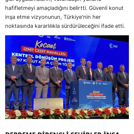
hafifletmeyi amaçladığını belirtti. Güvenli konut
inşa etme vizyonunun, Türkiye'nin her
S
noktasında kararlılıkla sürdürüleceğini ifade etti.
S
S
T
T
T
T
Ş
U
V