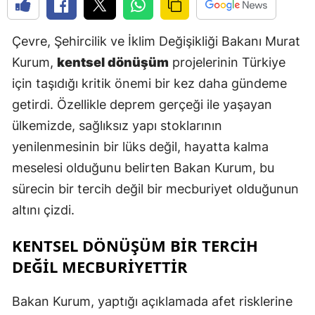
E
Çevre, Şehircilik ve İklim Değişikliği Bakanı Murat
E
Kurum,
kentsel dönüşüm
projelerinin Türkiye
E
için taşıdığı kritik önemi bir kez daha gündeme
E
getirdi. Özellikle deprem gerçeği ile yaşayan
ülkemizde, sağlıksız yapı stoklarının
E
yenilenmesinin bir lüks değil, hayatta kalma
G
meselesi olduğunu belirten Bakan Kurum, bu
sürecin bir tercih değil bir mecburiyet olduğunun
G
altını çizdi.
KENTSEL DÖNÜŞÜM BİR TERCİH
H
DEĞİL MECBURİYETTİR
H
Bakan Kurum, yaptığı açıklamada afet risklerine
I