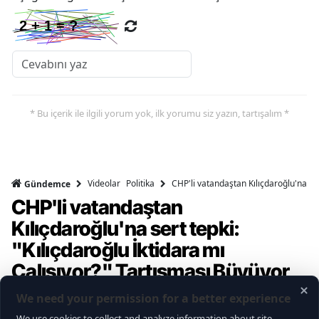
* Bu içerik ile ilgili yorum yok, ilk yorumu siz yazın, tartışalım *
Videolar
Politika
CHP'li vatandaştan Kılıçdaroğlu'na ser
Gündemce
CHP'li vatandaştan
Kılıçdaroğlu'na sert tepki:
"Kılıçdaroğlu İktidara mı
Çalışıyor?" Tartışması Büyüyor
Gündemce YouTube kanalının gerçekleştirdiği