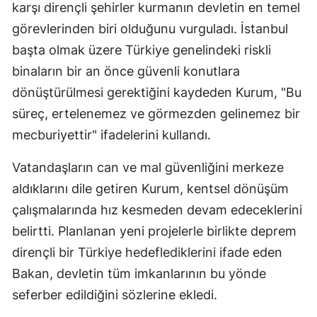
karşı dirençli şehirler kurmanın devletin en temel
M
görevlerinden biri olduğunu vurguladı. İstanbul
İ
başta olmak üzere Türkiye genelindeki riskli
binaların bir an önce güvenli konutlara
İ
dönüştürülmesi gerektiğini kaydeden Kurum, "Bu
K
süreç, ertelenemez ve görmezden gelinemez bir
mecburiyettir" ifadelerini kullandı.
K
K
Vatandaşların can ve mal güvenliğini merkeze
aldıklarını dile getiren Kurum, kentsel dönüşüm
K
çalışmalarında hız kesmeden devam edeceklerini
K
belirtti. Planlanan yeni projelerle birlikte deprem
K
dirençli bir Türkiye hedeflediklerini ifade eden
Bakan, devletin tüm imkanlarının bu yönde
K
seferber edildiğini sözlerine ekledi.
K