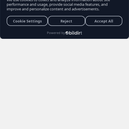
son sokak röportajı, muhalefet seçmeninin
içindeki büyük kırılmayı ve Kemal
Kılıçdaroğlu'na yönelik biriken tepkileri bir kez
daha gözler önüne serdi. Vatandaşların
Kılıçdaroğlu'nun siyaset sahnesindeki rolü,
Özgür Özel yönetimi ve erken seçim
senaryoları hakkındaki açıklamaları sosyal
medyada gündem yarattı.
Burhan YÜKSEL
26 Haziran 2026 22:04
3 Dakika
Haber Editörü
Yayınlanma
Okunma Süres