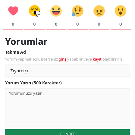
0
0
0
0
0
0
Yorumlar
Takma Ad
Yorum yapmak için, isterseniz
giriş
yapabilir veya
kayıt
olabilirsiniz.
Yorum Yazın (500 Karakter)
GÖNDER