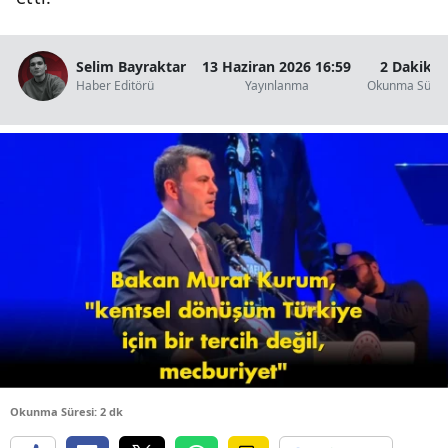
B
B
Selim Bayraktar
13 Haziran 2026 16:59
2 Dakika
Haber Editörü
Yayınlanma
Okunma Süres
B
B
B
B
Ç
Ç
D
Okunma Süresi: 2 dk
D