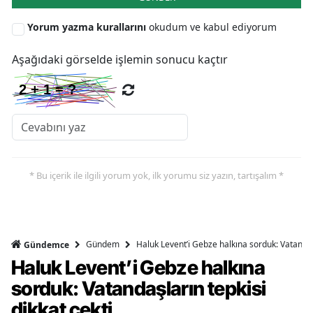
Yorum yazma kurallarını
okudum ve kabul ediyorum
Aşağıdaki görselde işlemin sonucu kaçtır
* Bu içerik ile ilgili yorum yok, ilk yorumu siz yazın, tartışalım *
Gündem
Haluk Levent’i Gebze halkına sorduk: Vatandaşl
Gündemce
Haluk Levent’i Gebze halkına
sorduk: Vatandaşların tepkisi
dikkat çekti