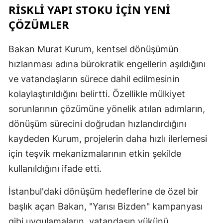
RİSKLİ YAPI STOKU İÇİN YENİ
M
ÇÖZÜMLER
M
Bakan Murat Kurum, kentsel dönüşümün
K
hızlanması adına bürokratik engellerin aşıldığını
M
ve vatandaşların sürece dahil edilmesinin
kolaylaştırıldığını belirtti. Özellikle mülkiyet
M
sorunlarının çözümüne yönelik atılan adımların,
dönüşüm sürecini doğrudan hızlandırdığını
N
kaydeden Kurum, projelerin daha hızlı ilerlemesi
için teşvik mekanizmalarının etkin şekilde
N
kullanıldığını ifade etti.
İstanbul'daki dönüşüm hedeflerine de özel bir
R
başlık açan Bakan, "Yarısı Bizden" kampanyası
S
gibi uygulamaların, vatandaşın yükünü