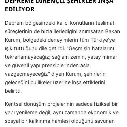
DEPREME DİRENÇLİ ŞEHİRLER İNŞA
EDİLİYOR
Y
Z
Deprem bölgesindeki kalıcı konutların teslimat
süreçlerinin de hızla ilerlediğini anımsatan Bakan
A
Kurum, bölgedeki deneyimlerin tüm Türkiye'ye
B
ışık tuttuğunu dile getirdi. "Geçmişin hatalarını
tekrarlamayacağız; sağlam zemin, yatay mimari
ve güvenli yapı prensiplerinden asla
K
vazgeçmeyeceğiz" diyen Kurum, şehirlerin
B
geleceğini bu ilkeler üzerine inşa ettiklerini
belirtti.
Ş
B
Kentsel dönüşüm projelerinin sadece fiziksel bir
yapı yenileme değil, aynı zamanda ekonomik ve
A
sosyal bir kalkınma hamlesi olduğunu savunan
I