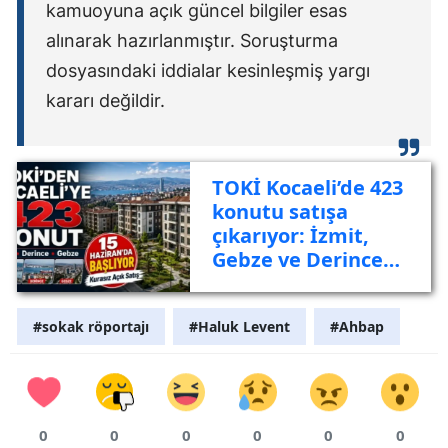
kamuoyuna açık güncel bilgiler esas
alınarak hazırlanmıştır. Soruşturma
dosyasındaki iddialar kesinleşmiş yargı
kararı değildir.
TOKİ Kocaeli’de 423
konutu satışa
çıkarıyor: İzmit,
Gebze ve Derince
listede
#sokak röportajı
#Haluk Levent
#Ahbap
0
0
0
0
0
0