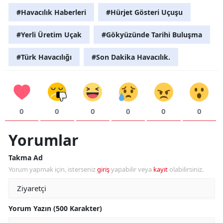
#Havacılık Haberleri
#Hürjet Gösteri Uçuşu
Y
#Yerli Üretim Uçak
#Gökyüzünde Tarihi Buluşma
K
#Türk Havacılığı
#Son Dakika Havacılık.
K
O
D
0
0
0
0
0
0
Yorumlar
Takma Ad
Yorum yapmak için, isterseniz
giriş
yapabilir veya
kayıt
olabilirsiniz.
Yorum Yazın (500 Karakter)