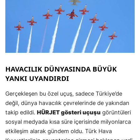
S
S
S
T
HAVACILIK DÜNYASINDA BÜYÜK
T
YANKI UYANDIRDI
T
Gerçekleşen bu özel uçuş, sadece Türkiye’de
T
değil, dünya havacılık çevrelerinde de yakından
takip edildi.
HÜRJET gösteri uçuşu
görüntüleri
Ş
sosyal medyada kısa süre içerisinde milyonlarca
U
etkileşim alarak gündem oldu. Türk Hava
V