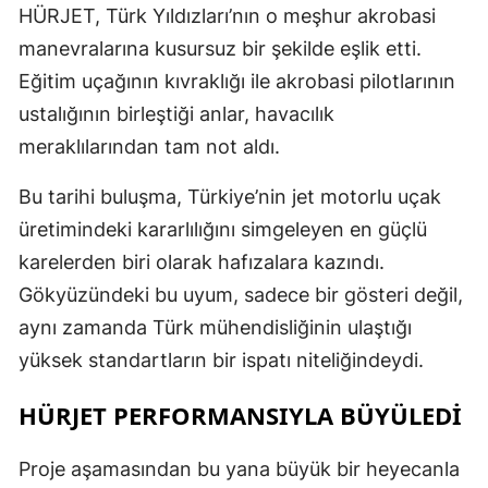
HÜRJET, Türk Yıldızları’nın o meşhur akrobasi
M
manevralarına kusursuz bir şekilde eşlik etti.
İ
Eğitim uçağının kıvraklığı ile akrobasi pilotlarının
ustalığının birleştiği anlar, havacılık
İ
meraklılarından tam not aldı.
K
Bu tarihi buluşma, Türkiye’nin jet motorlu uçak
K
üretimindeki kararlılığını simgeleyen en güçlü
K
karelerden biri olarak hafızalara kazındı.
Gökyüzündeki bu uyum, sadece bir gösteri değil,
K
aynı zamanda Türk mühendisliğinin ulaştığı
K
yüksek standartların bir ispatı niteliğindeydi.
K
HÜRJET PERFORMANSIYLA BÜYÜLEDİ
K
Proje aşamasından bu yana büyük bir heyecanla
K