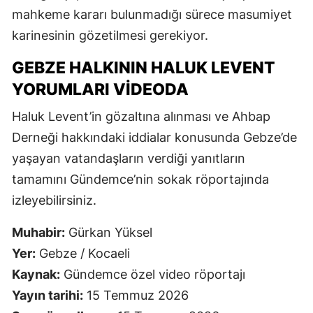
mahkeme kararı bulunmadığı sürece masumiyet
karinesinin gözetilmesi gerekiyor.
GEBZE HALKININ HALUK LEVENT
YORUMLARI VIDEODA
Haluk Levent’in gözaltına alınması ve Ahbap
Derneği hakkındaki iddialar konusunda Gebze’de
yaşayan vatandaşların verdiği yanıtların
tamamını Gündemce’nin sokak röportajında
izleyebilirsiniz.
Muhabir:
Gürkan Yüksel
Yer:
Gebze / Kocaeli
Kaynak:
Gündemce özel video röportajı
Yayın tarihi:
15 Temmuz 2026