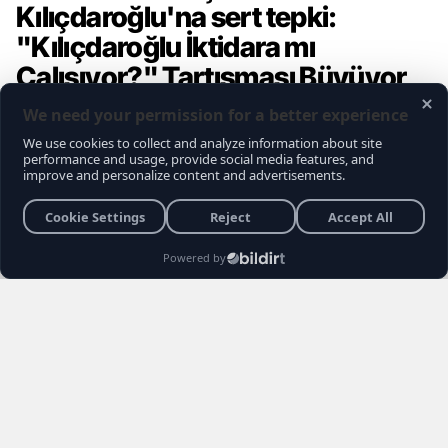
Kılıçdaroğlu'na sert tepki:
"Kılıçdaroğlu İktidara mı
Çalışıyor?" Tartışması Büyüyor
Gündemce YouTube kanalının gerçekleştirdiği
son sokak röportajı, muhalefet seçmeninin
içindeki büyük kırılmayı ve Kemal
Kılıçdaroğlu'na yönelik biriken tepkileri bir kez
daha gözler önüne serdi. Vatandaşların
Kılıçdaroğlu'nun siyaset sahnesindeki rolü,
Özgür Özel yönetimi ve erken seçim
senaryoları hakkındaki açıklamaları sosyal
medyada gündem yarattı.
Burhan YÜKSEL
26 Haziran 2026 22:04
3 Dakika
Haber Editörü
Yayınlanma
Okunma Süres