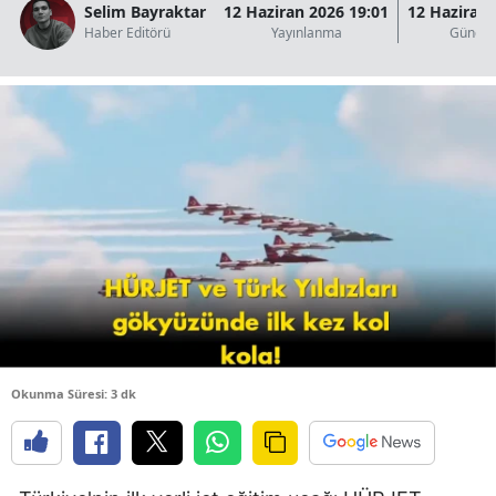
Selim Bayraktar
12 Haziran 2026 19:01
12 Haziran 
B
Haber Editörü
Yayınlanma
Güncel
B
B
B
B
B
Ç
Ç
Okunma Süresi: 3 dk
D
D