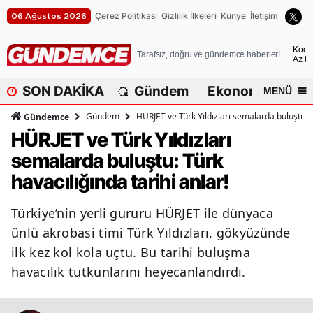
Çerez Politikası
Gizlilik İlkeleri
Künye
İletişim
06 Ağustos 2026
A
Koca
Tarafsız, doğru ve gündemce haberler!
Az bu
A
SON DAKİKA
Gündem
Ekonomi
Dü
MENÜ
A
Gündem
HÜRJET ve Türk Yıldızları semalarda buluştu: T
Gündemce
A
HÜRJET ve Türk Yıldızları
semalarda buluştu: Türk
A
havacılığında tarihi anlar!
A
Türkiye’nin yerli gururu HÜRJET ile dünyaca
A
ünlü akrobasi timi Türk Yıldızları, gökyüzünde
A
ilk kez kol kola uçtu. Bu tarihi buluşma
havacılık tutkunlarını heyecanlandırdı.
A
B