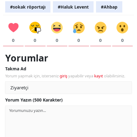
#sokak röportajı
#Haluk Levent
#Ahbap
0
0
0
0
0
0
Yorumlar
Takma Ad
Yorum yapmak için, isterseniz
giriş
yapabilir veya
kayıt
olabilirsiniz.
Yorum Yazın (500 Karakter)