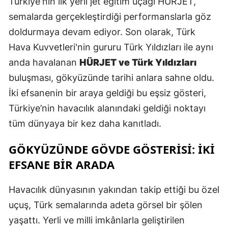
Türkiye'nin ilk yerli jet eğitim uçağı HÜRJET,
E
semalarda gerçekleştirdiği performanslarla göz
doldurmaya devam ediyor. Son olarak, Türk
E
Hava Kuvvetleri'nin gururu Türk Yıldızları ile aynı
E
anda havalanan
HÜRJET ve Türk Yıldızları
E
buluşması, gökyüzünde tarihi anlara sahne oldu.
İki efsanenin bir araya geldiği bu eşsiz gösteri,
E
Türkiye’nin havacılık alanındaki geldiği noktayı
G
tüm dünyaya bir kez daha kanıtladı.
G
GÖKYÜZÜNDE GÖVDE GÖSTERİSİ: İKİ
EFSANE BİR ARADA
H
Havacılık dünyasının yakından takip ettiği bu özel
H
uçuş, Türk semalarında adeta görsel bir şölen
yaşattı. Yerli ve milli imkânlarla geliştirilen
I