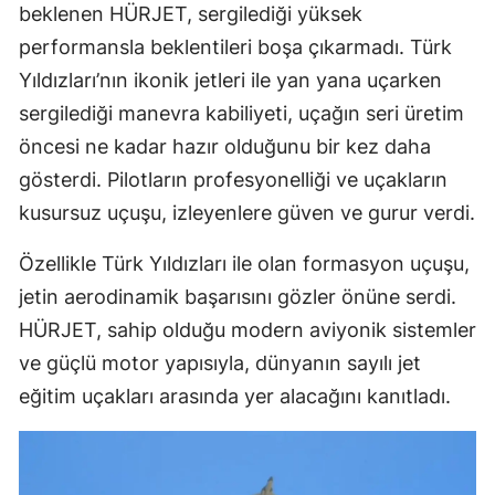
beklenen HÜRJET, sergilediği yüksek
M
performansla beklentileri boşa çıkarmadı. Türk
M
Yıldızları’nın ikonik jetleri ile yan yana uçarken
sergilediği manevra kabiliyeti, uçağın seri üretim
K
öncesi ne kadar hazır olduğunu bir kez daha
M
gösterdi. Pilotların profesyonelliği ve uçakların
kusursuz uçuşu, izleyenlere güven ve gurur verdi.
M
Özellikle Türk Yıldızları ile olan formasyon uçuşu,
jetin aerodinamik başarısını gözler önüne serdi.
N
HÜRJET, sahip olduğu modern aviyonik sistemler
N
ve güçlü motor yapısıyla, dünyanın sayılı jet
eğitim uçakları arasında yer alacağını kanıtladı.
R
S