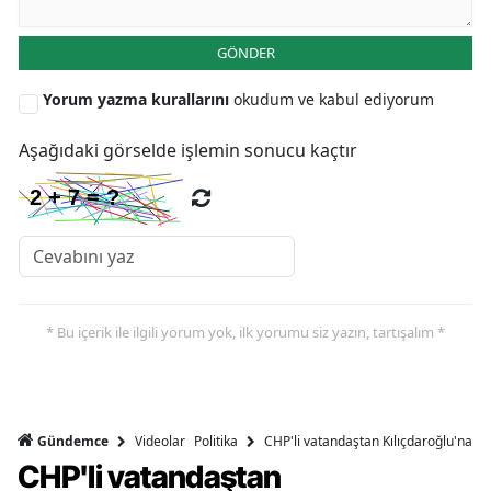
GÖNDER
Yorum yazma kurallarını
okudum ve kabul ediyorum
Aşağıdaki görselde işlemin sonucu kaçtır
* Bu içerik ile ilgili yorum yok, ilk yorumu siz yazın, tartışalım *
Videolar
Politika
CHP'li vatandaştan Kılıçdaroğlu'na ser
Gündemce
CHP'li vatandaştan