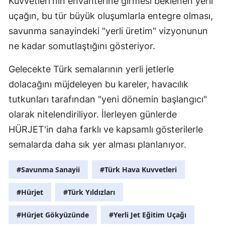
Kuvvetleri'nin envanterine girmesi beklenen yerli
uçağın, bu tür büyük oluşumlarla entegre olması,
Y
savunma sanayindeki "yerli üretim" vizyonunun
Z
ne kadar somutlaştığını gösteriyor.
A
Gelecekte Türk semalarının yerli jetlerle
B
dolacağını müjdeleyen bu kareler, havacılık
tutkunları tarafından "yeni dönemin başlangıcı"
olarak nitelendiriliyor. İlerleyen günlerde
K
HÜRJET'in daha farklı ve kapsamlı gösterilerle
B
semalarda daha sık yer alması planlanıyor.
Ş
#Savunma Sanayii
#Türk Hava Kuvvetleri
B
#Hürjet
#Türk Yıldızları
A
#Hürjet Gökyüzünde
#Yerli Jet Eğitim Uçağı
I