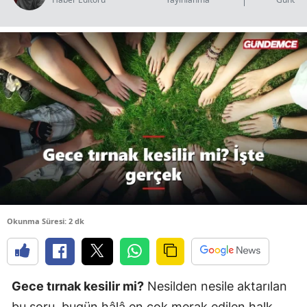
B
B
B
B
B
B
Ç
Ç
Okunma Süresi: 2 dk
D
Gece tırnak kesilir mi?
Nesilden nesile aktarılan
D
bu soru, bugün hâlâ en çok merak edilen halk