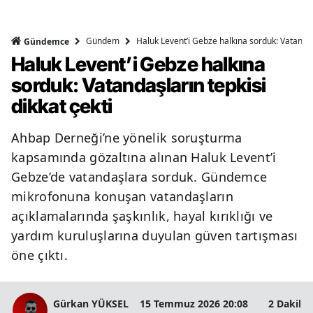
Y
Gündem
Haluk Levent’i Gebze halkına sorduk: Vatandaşl
Gündemce
K
Haluk Levent’i Gebze halkına
sorduk: Vatandaşların tepkisi
K
dikkat çekti
O
Ahbap Derneği’ne yönelik soruşturma
D
kapsamında gözaltına alınan Haluk Levent’i
Gebze’de vatandaşlara sorduk. Gündemce
mikrofonuna konuşan vatandaşların
açıklamalarında şaşkınlık, hayal kırıklığı ve
yardım kuruluşlarına duyulan güven tartışması
öne çıktı.
Gürkan YÜKSEL
15 Temmuz 2026 20:08
2 Dakika