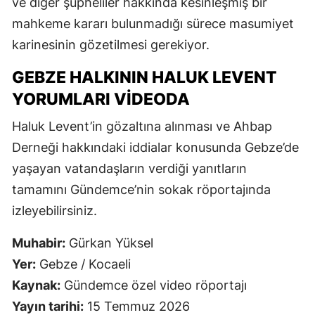
ve diğer şüpheliler hakkında kesinleşmiş bir
mahkeme kararı bulunmadığı sürece masumiyet
karinesinin gözetilmesi gerekiyor.
GEBZE HALKININ HALUK LEVENT
YORUMLARI VIDEODA
Haluk Levent’in gözaltına alınması ve Ahbap
Derneği hakkındaki iddialar konusunda Gebze’de
yaşayan vatandaşların verdiği yanıtların
tamamını Gündemce’nin sokak röportajında
izleyebilirsiniz.
Muhabir:
Gürkan Yüksel
Yer:
Gebze / Kocaeli
Kaynak:
Gündemce özel video röportajı
Yayın tarihi:
15 Temmuz 2026