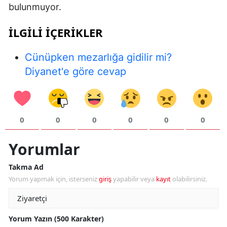
bulunmuyor.
İLGILI IÇERIKLER
S
Cünüpken mezarlığa gidilir mi?
S
Diyanet'e göre cevap
S
T
0
0
0
0
0
0
T
T
Yorumlar
T
Takma Ad
Yorum yapmak için, isterseniz
giriş
yapabilir veya
kayıt
olabilirsiniz.
Ş
U
Yorum Yazın (500 Karakter)
V