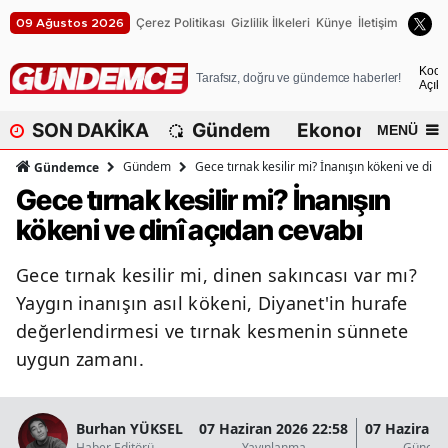
Çerez Politikası
Gizlilik İlkeleri
Künye
İletişim
09 Ağustos 2026
A
Koca
Tarafsız, doğru ve gündemce haberler!
Açık
A
SON DAKİKA
Gündem
Ekonomi
Dü
MENÜ
A
Gündem
Gece tırnak kesilir mi? İnanışın kökeni ve dinî
Gündemce
A
Gece tırnak kesilir mi? İnanışın
kökeni ve dinî açıdan cevabı
A
A
Gece tırnak kesilir mi, dinen sakıncası var mı?
Yaygın inanışın asıl kökeni, Diyanet'in hurafe
A
değerlendirmesi ve tırnak kesmenin sünnete
A
uygun zamanı.
A
B
Burhan YÜKSEL
07 Haziran 2026 22:58
07 Haziran 
Haber Editörü
Yayınlanma
Güncel