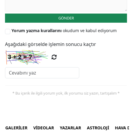
GÖNDER
Yorum yazma kurallarını
okudum ve kabul ediyorum
Aşağıdaki görselde işlemin sonucu kaçtır
* Bu içerik ile ilgili yorum yok, ilk yorumu siz yazın, tartışalım *
GALERİLER
VİDEOLAR
YAZARLAR
ASTROLOJİ
HAVA 