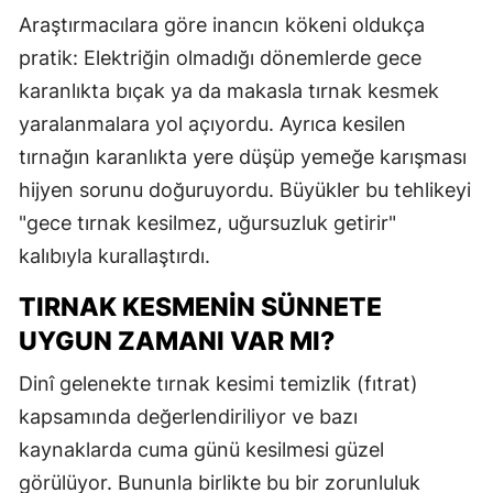
Araştırmacılara göre inancın kökeni oldukça
M
pratik: Elektriğin olmadığı dönemlerde gece
İ
karanlıkta bıçak ya da makasla tırnak kesmek
İ
yaralanmalara yol açıyordu. Ayrıca kesilen
tırnağın karanlıkta yere düşüp yemeğe karışması
K
hijyen sorunu doğuruyordu. Büyükler bu tehlikeyi
K
"gece tırnak kesilmez, uğursuzluk getirir"
kalıbıyla kurallaştırdı.
K
K
TIRNAK KESMENIN SÜNNETE
UYGUN ZAMANI VAR MI?
K
Dinî gelenekte tırnak kesimi temizlik (fıtrat)
K
kapsamında değerlendiriliyor ve bazı
K
kaynaklarda cuma günü kesilmesi güzel
görülüyor. Bununla birlikte bu bir zorunluluk
K