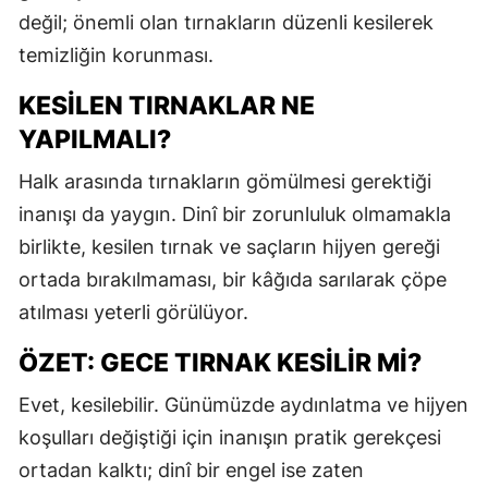
değil; önemli olan tırnakların düzenli kesilerek
M
temizliğin korunması.
M
KESILEN TIRNAKLAR NE
K
YAPILMALI?
M
Halk arasında tırnakların gömülmesi gerektiği
M
inanışı da yaygın. Dinî bir zorunluluk olmamakla
birlikte, kesilen tırnak ve saçların hijyen gereği
ortada bırakılmaması, bir kâğıda sarılarak çöpe
N
atılması yeterli görülüyor.
N
ÖZET: GECE TIRNAK KESILIR MI?
Evet, kesilebilir. Günümüzde aydınlatma ve hijyen
R
koşulları değiştiği için inanışın pratik gerekçesi
ortadan kalktı; dinî bir engel ise zaten
S