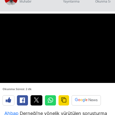
Muhabir
Yayınlanma
Okunma Süre
Okunma Süresi: 2 dk
Ahbap
Derneği’ne yönelik yürütülen soruşturma