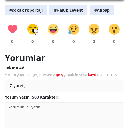
#sokak röportajı
#Haluk Levent
#Ahbap
0
0
0
0
0
0
Yorumlar
Takma Ad
Yorum yapmak için, isterseniz
giriş
yapabilir veya
kayıt
olabilirsiniz.
Yorum Yazın (500 Karakter)