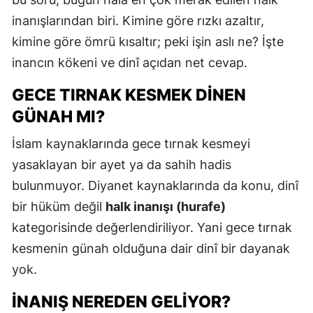
E
inanışlarından biri. Kimine göre rızkı azaltır,
kimine göre ömrü kısaltır; peki işin aslı ne? İşte
E
inancın kökeni ve dinî açıdan net cevap.
E
GECE TIRNAK KESMEK DINEN
E
GÜNAH MI?
E
İslam kaynaklarında gece tırnak kesmeyi
G
yasaklayan bir ayet ya da sahih hadis
bulunmuyor. Diyanet kaynaklarında da konu, dinî
G
bir hüküm değil
halk inanışı (hurafe)
kategorisinde değerlendiriliyor. Yani gece tırnak
H
kesmenin günah olduğuna dair dinî bir dayanak
yok.
H
İNANIŞ NEREDEN GELIYOR?
I