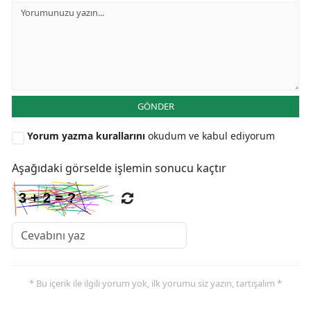
Y
Z
A
GÖNDER
B
Yorum yazma kurallarını
okudum ve kabul ediyorum
Aşağıdaki görselde işlemin sonucu kaçtır
K
B
Ş
B
A
* Bu içerik ile ilgili yorum yok, ilk yorumu siz yazın, tartışalım *
I