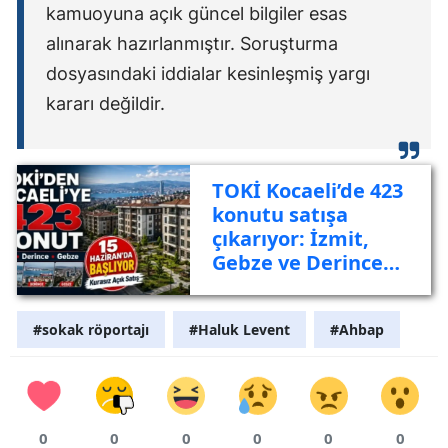
kamuoyuna açık güncel bilgiler esas
alınarak hazırlanmıştır. Soruşturma
dosyasındaki iddialar kesinleşmiş yargı
kararı değildir.
TOKİ Kocaeli’de 423
konutu satışa
çıkarıyor: İzmit,
Gebze ve Derince
listede
#sokak röportajı
#Haluk Levent
#Ahbap
0
0
0
0
0
0