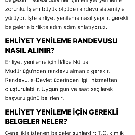
E
zorunlu. İşlem büyük ölçüde randevu sistemiyle
yürüyor. İşte ehliyet yenileme nasıl yapılır, gerekli
E
belgelerle birlikte adım adım anlatıyoruz.
E
EHLIYET YENILEME RANDEVUSU
E
NASIL ALINIR?
E
Ehliyet yenileme için İl/İlçe Nüfus
G
Müdürlüğü'nden randevu almanız gerekir.
Randevu, e-Devlet üzerinden ilgili hizmetten
G
oluşturulabilir. Uygun gün ve saat seçilerek
başvuru günü belirlenir.
H
EHLIYET YENILEME IÇIN GEREKLI
H
BELGELER NELER?
I
Genellikle istenen belgeler şunlardır: T.C. kimlik