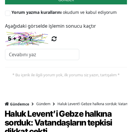
Y
Yorum yazma kurallarını
okudum ve kabul ediyorum
Z
Aşağıdaki görselde işlemin sonucu kaçtır
A
B
K
* Bu içerik ile ilgili yorum yok, ilk yorumu siz yazın, tartışalım *
B
Ş
Gündem
Haluk Levent’i Gebze halkına sorduk: Vatandaşl
Gündemce
B
Haluk Levent’i Gebze halkına
A
sorduk: Vatandaşların tepkisi
dikkat çekti
I