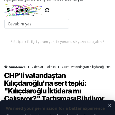
* Bu içerik ile ilgili yorum yok, ilk yorumu siz yazın, tartışalım *
Videolar
Politika
CHP'li vatandaştan Kılıçdaroğlu'na ser
Gündemce
CHP'li vatandaştan
Kılıçdaroğlu'na sert tepki:
"Kılıçdaroğlu İktidara mı
Çalışıyor?" Tartışması Büyüyor
Gündemce YouTube kanalının gerçekleştirdiği