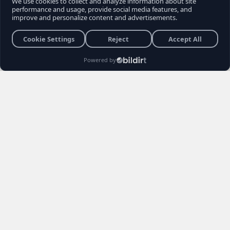
son sokak röportajı, muhalefet seçmeninin
içindeki büyük kırılmayı ve Kemal
Kılıçdaroğlu'na yönelik biriken tepkileri bir kez
daha gözler önüne serdi. Vatandaşların
Kılıçdaroğlu'nun siyaset sahnesindeki rolü,
Özgür Özel yönetimi ve erken seçim
senaryoları hakkındaki açıklamaları sosyal
medyada gündem yarattı.
Burhan YÜKSEL
26 Haziran 2026 22:04
3 Dakika
Haber Editörü
Yayınlanma
Okunma Süres