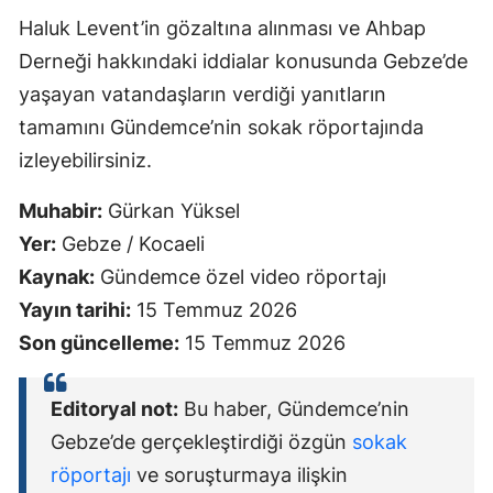
Haluk Levent’in gözaltına alınması ve Ahbap
Derneği hakkındaki iddialar konusunda Gebze’de
yaşayan vatandaşların verdiği yanıtların
tamamını Gündemce’nin sokak röportajında
izleyebilirsiniz.
Muhabir:
Gürkan Yüksel
Yer:
Gebze / Kocaeli
Kaynak:
Gündemce özel video röportajı
Yayın tarihi:
15 Temmuz 2026
Son güncelleme:
15 Temmuz 2026
Editoryal not:
Bu haber, Gündemce’nin
Gebze’de gerçekleştirdiği özgün
sokak
röportajı
ve soruşturmaya ilişkin