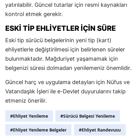
yatırılabilir. Güncel tutarlar için resmi kaynakları
M
kontrol etmek gerekir.
M
ESKI TIP EHLIYETLER IÇIN SÜRE
K
Eski tip sürücü belgelerinin yeni tip (kart)
M
ehliyetlerle değiştirilmesi için belirlenen süreler
bulunmaktadır. Mağduriyet yaşamamak için
M
belgenizi süresi dolmadan yenilemeniz önemlidir.
Güncel harç ve uygulama detayları için Nüfus ve
N
Vatandaşlık İşleri ile e-Devlet duyurularını takip
N
etmeniz önerilir.
#Ehliyet Yenileme
#Sürücü Belgesi Yenileme
R
#Ehliyet Yenileme Belgeler
#Ehliyet Randevusu
S