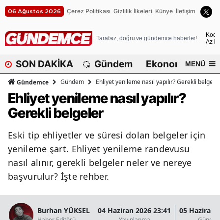
Çerez Politikası
Gizlilik İlkeleri
Künye
İletişim
06 Ağustos 2026
A
Koca
Tarafsız, doğru ve gündemce haberler!
Az bu
A
SON DAKİKA
Gündem
Ekonomi
Dü
MENÜ
A
Gündem
Ehliyet yenileme nasıl yapılır? Gerekli belgele
Gündemce
A
Ehliyet yenileme nasıl yapılır?
Gerekli belgeler
A
A
Eski tip ehliyetler ve süresi dolan belgeler için
yenileme şart. Ehliyet yenileme randevusu
A
nasıl alınır, gerekli belgeler neler ve nereye
A
başvurulur? İşte rehber.
A
B
Burhan YÜKSEL
04 Haziran 2026 23:41
05 Haziran 
Haber Editörü
Yayınlanma
Güncel