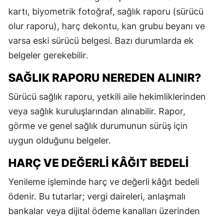
kartı, biyometrik fotoğraf, sağlık raporu (sürücü
M
olur raporu), harç dekontu, kan grubu beyanı ve
İ
varsa eski sürücü belgesi. Bazı durumlarda ek
İ
belgeler gerekebilir.
K
SAĞLIK RAPORU NEREDEN ALINIR?
K
Sürücü sağlık raporu, yetkili aile hekimliklerinden
veya sağlık kuruluşlarından alınabilir. Rapor,
K
görme ve genel sağlık durumunun sürüş için
K
uygun olduğunu belgeler.
K
HARÇ VE DEĞERLI KÂĞIT BEDELI
K
Yenileme işleminde harç ve değerli kâğıt bedeli
K
ödenir. Bu tutarlar; vergi daireleri, anlaşmalı
bankalar veya dijital ödeme kanalları üzerinden
K