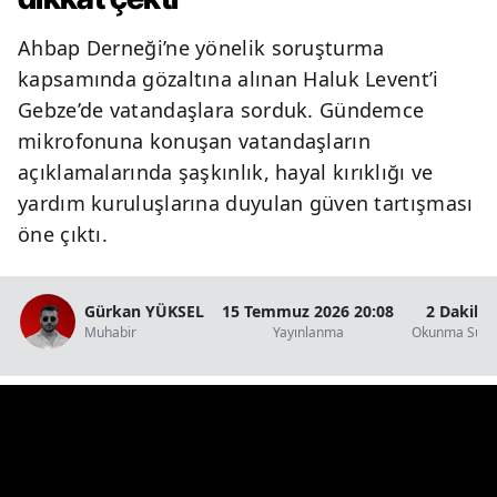
Y
Ahbap Derneği’ne yönelik soruşturma
kapsamında gözaltına alınan Haluk Levent’i
K
Gebze’de vatandaşlara sorduk. Gündemce
K
mikrofonuna konuşan vatandaşların
açıklamalarında şaşkınlık, hayal kırıklığı ve
O
yardım kuruluşlarına duyulan güven tartışması
D
öne çıktı.
Gürkan YÜKSEL
15 Temmuz 2026 20:08
2 Dakika
Muhabir
Yayınlanma
Okunma Süre