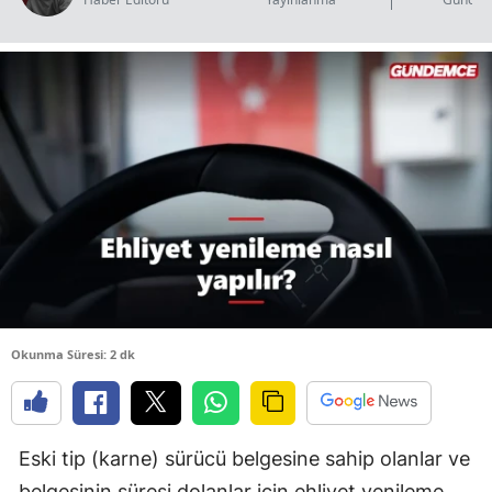
B
B
B
B
B
B
Ç
Ç
Okunma Süresi: 2 dk
D
Eski tip (karne) sürücü belgesine sahip olanlar ve
D
belgesinin süresi dolanlar için ehliyet yenileme