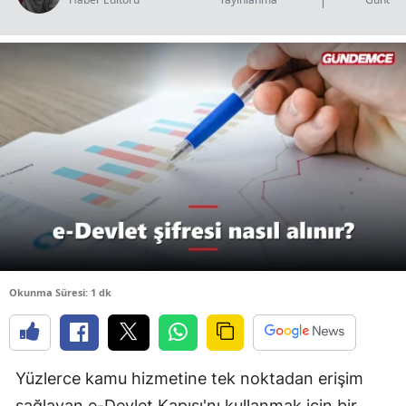
B
B
B
B
B
B
Ç
Ç
Okunma Süresi: 1 dk
D
Yüzlerce kamu hizmetine tek noktadan erişim
D
sağlayan e-Devlet Kapısı'nı kullanmak için bir