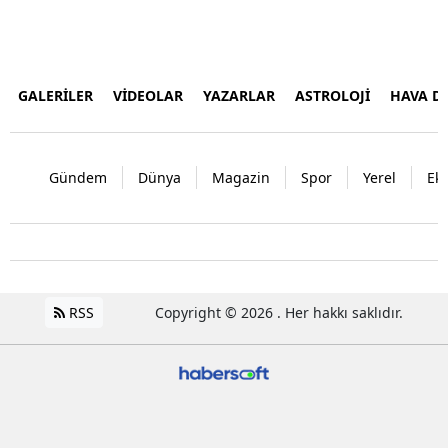
GALERİLER
VİDEOLAR
YAZARLAR
ASTROLOJİ
HAVA 
Gündem
Dünya
Magazin
Spor
Yerel
Ek
RSS
Copyright © 2026 . Her hakkı saklıdır.