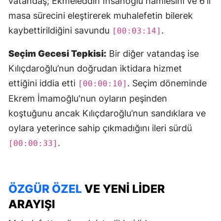
vatandaş; Ekmeleddin İhsanoğlu hamlesini ve 6'lı
masa sürecini eleştirerek muhalefetin bilerek
kaybettirildiğini savundu
.
[00:03:14]
Seçim Gecesi Tepkisi:
Bir diğer vatandaş ise
Kılıçdaroğlu’nun doğrudan iktidara hizmet
ettiğini iddia etti
. Seçim döneminde
[00:00:10]
Ekrem İmamoğlu'nun oyların peşinden
koştuğunu ancak Kılıçdaroğlu’nun sandıklara ve
oylara yeterince sahip çıkmadığını ileri sürdü
.
[00:00:33]
ÖZGÜR ÖZEL
VE YENI LIDER
ARAYIŞI