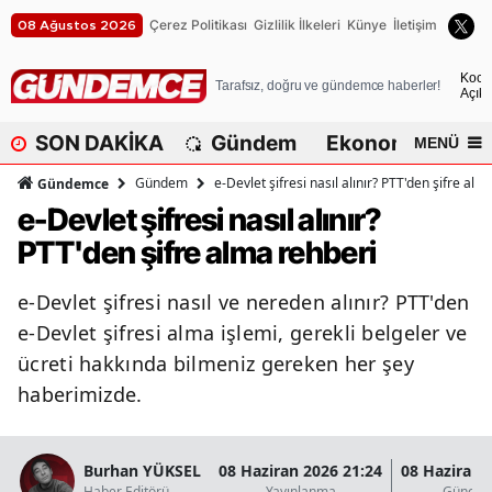
Çerez Politikası
Gizlilik İlkeleri
Künye
İletişim
08 Ağustos 2026
A
Koca
Tarafsız, doğru ve gündemce haberler!
Açık
A
SON DAKİKA
Gündem
Ekonomi
Dü
MENÜ
A
Gündem
e-Devlet şifresi nasıl alınır? PTT'den şifre alm
Gündemce
A
e-Devlet şifresi nasıl alınır?
PTT'den şifre alma rehberi
A
A
e-Devlet şifresi nasıl ve nereden alınır? PTT'den
e-Devlet şifresi alma işlemi, gerekli belgeler ve
A
ücreti hakkında bilmeniz gereken her şey
A
haberimizde.
A
B
Burhan YÜKSEL
08 Haziran 2026 21:24
08 Haziran 
Haber Editörü
Yayınlanma
Güncel