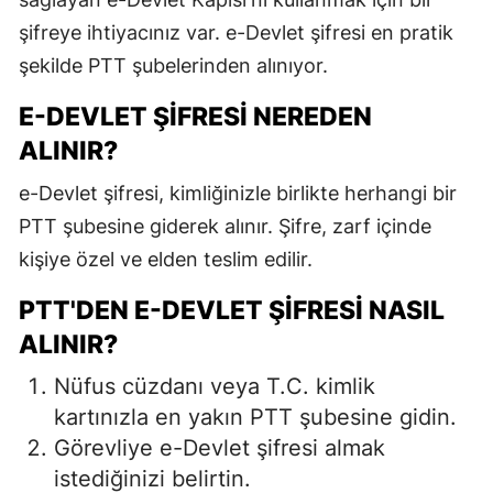
E
şifreye ihtiyacınız var. e-Devlet şifresi en pratik
şekilde PTT şubelerinden alınıyor.
E
E-DEVLET ŞIFRESI NEREDEN
E
ALINIR?
E
e-Devlet şifresi, kimliğinizle birlikte herhangi bir
E
PTT şubesine giderek alınır. Şifre, zarf içinde
G
kişiye özel ve elden teslim edilir.
G
PTT'DEN E-DEVLET ŞIFRESI NASIL
ALINIR?
Nüfus cüzdanı veya T.C. kimlik
H
kartınızla en yakın PTT şubesine gidin.
H
Görevliye e-Devlet şifresi almak
istediğinizi belirtin.
I