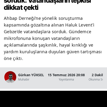
sorduk: Vatandaşların tepkisi
dikkat çekti
Y
Ahbap Derneği’ne yönelik soruşturma
Z
kapsamında gözaltına alınan Haluk Levent’i
A
Gebze’de vatandaşlara sorduk. Gündemce
mikrofonuna konuşan vatandaşların
B
açıklamalarında şaşkınlık, hayal kırıklığı ve
yardım kuruluşlarına duyulan güven tartışması
öne çıktı.
K
B
Gürkan YÜKSEL
15 Temmuz 2026 20:08
2 Dakika
Ş
Muhabir
Yayınlanma
Okunma Süre
B
A
I