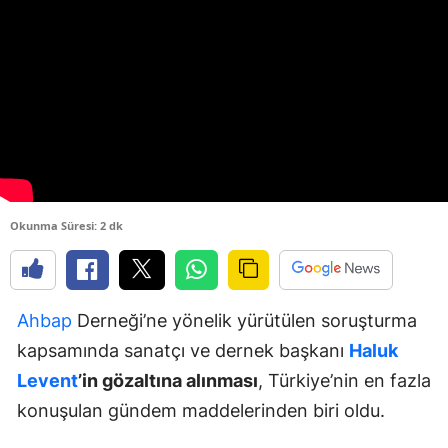
Y
K
K
O
D
Okunma Süresi: 2 dk
Ahbap
Derneği’ne yönelik yürütülen soruşturma
kapsamında sanatçı ve dernek başkanı
Haluk
Levent
’in gözaltına alınması
, Türkiye’nin en fazla
konuşulan gündem maddelerinden biri oldu.