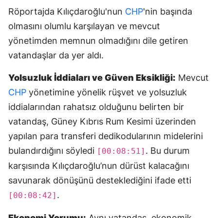
Röportajda Kılıçdaroğlu'nun
CHP
'nin başında
olmasını olumlu karşılayan ve mevcut
yönetimden memnun olmadığını dile getiren
vatandaşlar da yer aldı.
Yolsuzluk İddiaları ve Güven Eksikliği:
Mevcut
CHP
yönetimine yönelik rüşvet ve yolsuzluk
iddialarından rahatsız olduğunu belirten bir
vatandaş, Güney Kıbrıs Rum Kesimi üzerinden
yapılan para transferi dedikodularının midelerini
bulandırdığını söyledi
. Bu durum
[00:08:51]
karşısında Kılıçdaroğlu’nun dürüst kalacağını
savunarak dönüşünü desteklediğini ifade etti
.
[00:08:42]
Ekonomi Yorumu:
Aynı vatandaş, ekonomik