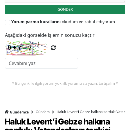
GÖNDER
Yorum yazma kurallarını
okudum ve kabul ediyorum
S
S
Aşağıdaki görselde işlemin sonucu kaçtır
S
T
T
T
* Bu içerik ile ilgili yorum yok, ilk yorumu siz yazın, tartışalım *
T
Ş
Gündem
Haluk Levent’i Gebze halkına sorduk: Vatandaşl
Gündemce
U
Haluk Levent’i Gebze halkına
V