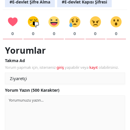
#E-devlet Şifre Alma
#E-devlet Kapısı Şifresi
M
M
K
0
0
0
0
0
0
M
Yorumlar
M
Takma Ad
Yorum yapmak için, isterseniz
giriş
yapabilir veya
kayıt
olabilirsiniz.
N
Yorum Yazın (500 Karakter)
N
R
S