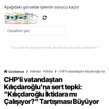
Aşağıdaki görselde işlemin sonucu kaçtır
* Bu içerik ile ilgili yorum yok, ilk yorumu siz yazın, tartışalım *
Videolar
Politika
CHP'li vatandaştan Kılıçdaroğlu'na ser
Gündemce
CHP'li vatandaştan
Kılıçdaroğlu'na sert tepki:
"Kılıçdaroğlu İktidara mı
Çalışıyor?" Tartışması Büyüyor