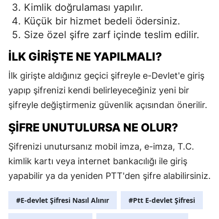
Kimlik doğrulaması yapılır.
M
Küçük bir hizmet bedeli ödersiniz.
Size özel şifre zarf içinde teslim edilir.
İ
İ
İLK GIRIŞTE NE YAPILMALI?
K
İlk girişte aldığınız geçici şifreyle e-Devlet'e giriş
yapıp şifrenizi kendi belirleyeceğiniz yeni bir
K
şifreyle değiştirmeniz güvenlik açısından önerilir.
K
ŞIFRE UNUTULURSA NE OLUR?
K
Şifrenizi unutursanız mobil imza, e-imza, T.C.
K
kimlik kartı veya internet bankacılığı ile giriş
K
yapabilir ya da yeniden PTT'den şifre alabilirsiniz.
K
#E-devlet Şifresi Nasıl Alınır
#Ptt E-devlet Şifresi
K