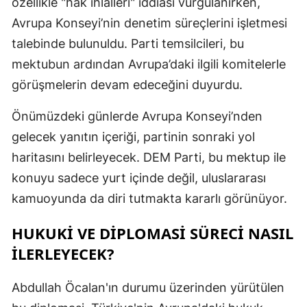
özellikle "hak ihlalleri" iddiası vurgulanırken,
Avrupa Konseyi’nin denetim süreçlerini işletmesi
Y
talebinde bulunuldu. Parti temsilcileri, bu
Z
mektubun ardından Avrupa’daki ilgili komitelerle
A
görüşmelerin devam edeceğini duyurdu.
B
Önümüzdeki günlerde Avrupa Konseyi’nden
gelecek yanıtın içeriği, partinin sonraki yol
haritasını belirleyecek. DEM Parti, bu mektup ile
K
konuyu sadece yurt içinde değil, uluslararası
B
kamuoyunda da diri tutmakta kararlı görünüyor.
Ş
HUKUKİ VE DİPLOMASİ SÜRECİ NASIL
B
İLERLEYECEK?
A
Abdullah Öcalan'ın durumu üzerinden yürütülen
I