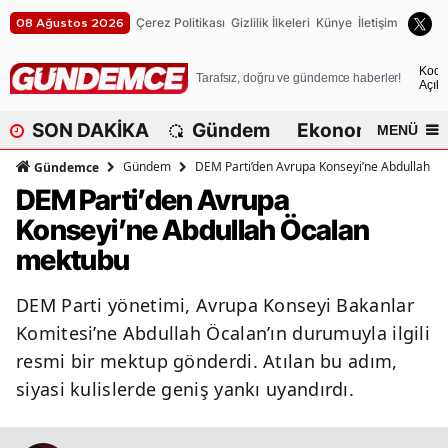
Çerez Politikası
Gizlilik İlkeleri
Künye
İletişim
08 Ağustos 2026
A
Koca
Tarafsız, doğru ve gündemce haberler!
Açık
A
SON DAKİKA
Gündem
Ekonomi
Dü
MENÜ
A
Gündem
DEM Parti’den Avrupa Konseyi’ne Abdullah Ö
Gündemce
A
DEM Parti’den Avrupa
Konseyi’ne Abdullah Öcalan
A
mektubu
A
DEM Parti yönetimi, Avrupa Konseyi Bakanlar
A
Komitesi’ne Abdullah Öcalan’ın durumuyla ilgili
A
resmi bir mektup gönderdi. Atılan bu adım,
siyasi kulislerde geniş yankı uyandırdı.
A
B