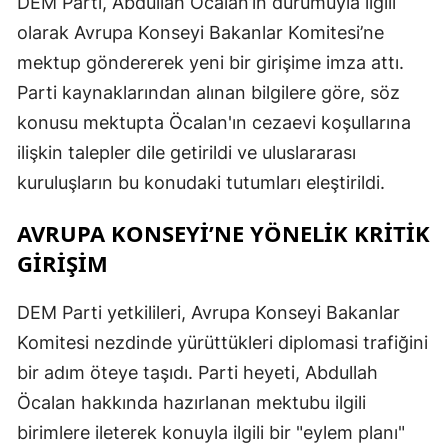
DEM Parti, Abdullah Öcalan’ın durumuyla ilgili
E
olarak Avrupa Konseyi Bakanlar Komitesi’ne
mektup göndererek yeni bir girişime imza attı.
E
Parti kaynaklarından alınan bilgilere göre, söz
E
konusu mektupta Öcalan'ın cezaevi koşullarına
E
ilişkin talepler dile getirildi ve uluslararası
kuruluşların bu konudaki tutumları eleştirildi.
E
AVRUPA KONSEYİ’NE YÖNELİK KRİTİK
G
GİRİŞİM
G
DEM Parti yetkilileri, Avrupa Konseyi Bakanlar
Komitesi nezdinde yürüttükleri diplomasi trafiğini
H
bir adım öteye taşıdı. Parti heyeti, Abdullah
H
Öcalan hakkında hazırlanan mektubu ilgili
birimlere ileterek konuyla ilgili bir "eylem planı"
I