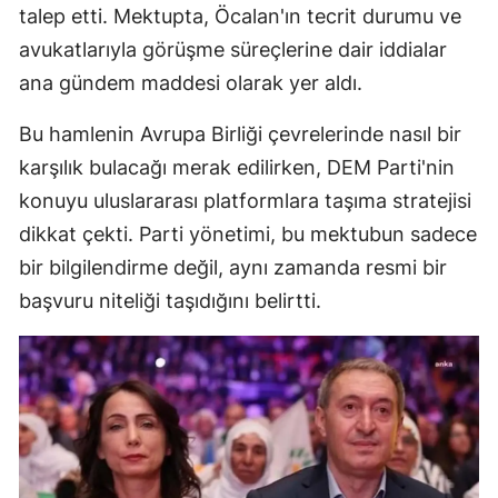
talep etti. Mektupta, Öcalan'ın tecrit durumu ve
M
avukatlarıyla görüşme süreçlerine dair iddialar
İ
ana gündem maddesi olarak yer aldı.
İ
Bu hamlenin Avrupa Birliği çevrelerinde nasıl bir
karşılık bulacağı merak edilirken, DEM Parti'nin
K
konuyu uluslararası platformlara taşıma stratejisi
K
dikkat çekti. Parti yönetimi, bu mektubun sadece
K
bir bilgilendirme değil, aynı zamanda resmi bir
başvuru niteliği taşıdığını belirtti.
K
K
K
K
K