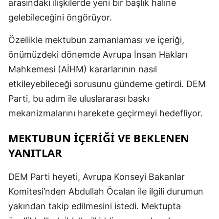
arasındaki ilişkilerde yeni bir başlık haline
gelebileceğini öngörüyor.
S
Özellikle mektubun zamanlaması ve içeriği,
önümüzdeki dönemde Avrupa İnsan Hakları
S
Mahkemesi (AİHM) kararlarının nasıl
S
etkileyebileceği sorusunu gündeme getirdi. DEM
T
Parti, bu adım ile uluslararası baskı
mekanizmalarını harekete geçirmeyi hedefliyor.
T
MEKTUBUN İÇERİĞİ VE BEKLENEN
T
YANITLAR
T
DEM Parti heyeti, Avrupa Konseyi Bakanlar
Ş
Komitesi’nden Abdullah Öcalan ile ilgili durumun
U
yakından takip edilmesini istedi. Mektupta
V