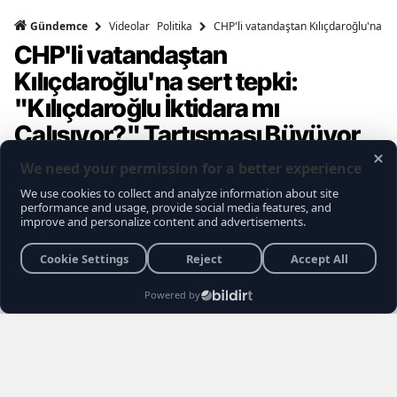
Videolar
Politika
CHP'li vatandaştan Kılıçdaroğlu'na ser
Gündemce
CHP'li vatandaştan
Kılıçdaroğlu'na sert tepki:
"Kılıçdaroğlu İktidara mı
Çalışıyor?" Tartışması Büyüyor
Gündemce YouTube kanalının gerçekleştirdiği
son sokak röportajı, muhalefet seçmeninin
içindeki büyük kırılmayı ve Kemal
Kılıçdaroğlu'na yönelik biriken tepkileri bir kez
daha gözler önüne serdi. Vatandaşların
Kılıçdaroğlu'nun siyaset sahnesindeki rolü,
Özgür Özel yönetimi ve erken seçim
senaryoları hakkındaki açıklamaları sosyal
medyada gündem yarattı.