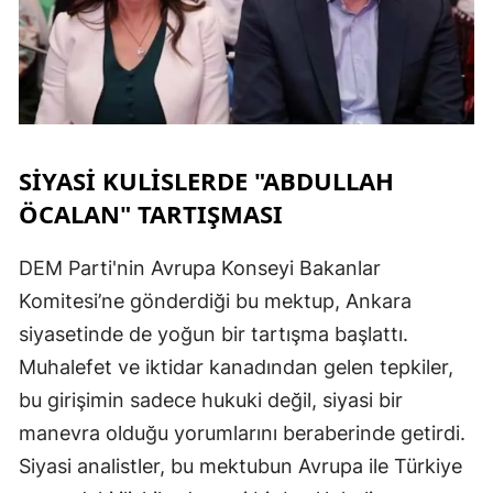
M
M
K
M
SİYASİ KULİSLERDE "ABDULLAH
ÖCALAN" TARTIŞMASI
M
DEM Parti'nin Avrupa Konseyi Bakanlar
Komitesi’ne gönderdiği bu mektup, Ankara
N
siyasetinde de yoğun bir tartışma başlattı.
N
Muhalefet ve iktidar kanadından gelen tepkiler,
bu girişimin sadece hukuki değil, siyasi bir
manevra olduğu yorumlarını beraberinde getirdi.
R
Siyasi analistler, bu mektubun Avrupa ile Türkiye
S