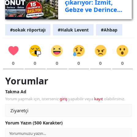
çıkarıyor: İzmit,
Gebze ve Derince
listede
#sokak röportajı
#Haluk Levent
#Ahbap
0
0
0
0
0
0
Yorumlar
Takma Ad
Yorum yapmak için, isterseniz
giriş
yapabilir veya
kayıt
olabilirsiniz.
Yorum Yazın (500 Karakter)