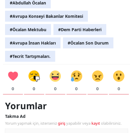
#Abdullah Öcalan
#Avrupa Konseyi Bakanlar Komitesi
#Öcalan Mektubu
#Dem Parti Haberleri
#Avrupa İnsan Hakları
#Öcalan Son Durum
#Tecrit Tartışmaları.
0
0
0
0
0
0
Yorumlar
Takma Ad
Yorum yapmak için, isterseniz
giriş
yapabilir veya
kayıt
olabilirsiniz.