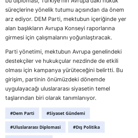
bu diplomasi, Türkiye'nin Avrupa'daki hukuk
süreçlerine yönelik tutumu açısından da önem
Y
arz ediyor. DEM Parti, mektubun içeriğinde yer
K
alan başlıkların Avrupa Konseyi raporlarına
girmesi için çalışmalarını yoğunlaştıracak.
K
O
Parti yönetimi, mektubun Avrupa genelindeki
destekçiler ve hukukçular nezdinde de etkili
D
olması için kampanya yürüteceğini belirtti. Bu
girişim, partinin önümüzdeki dönemde
uygulayacağı uluslararası siyasetin temel
taşlarından biri olarak tanımlanıyor.
#Dem Parti
#Siyaset Gündemi
#Uluslararası Diplomasi
#Dış Politika