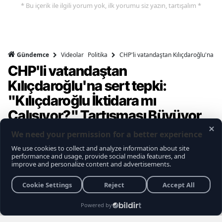
* Bu içerik ile ilgili yorum yok, ilk yorumu siz yazın, tartışalım *
Videolar
Politika
CHP'li vatandaştan Kılıçdaroğlu'na ser
Gündemce
CHP'li vatandaştan
Kılıçdaroğlu'na sert tepki:
"Kılıçdaroğlu İktidara mı
Çalışıyor?" Tartışması Büyüyor
Gündemce YouTube kanalının gerçekleştirdiği
son sokak röportajı, muhalefet seçmeninin
içindeki büyük kırılmayı ve Kemal
Kılıçdaroğlu'na yönelik biriken tepkileri bir kez
daha gözler önüne serdi. Vatandaşların
Kılıçdaroğlu'nun siyaset sahnesindeki rolü,
Özgür Özel yönetimi ve erken seçim