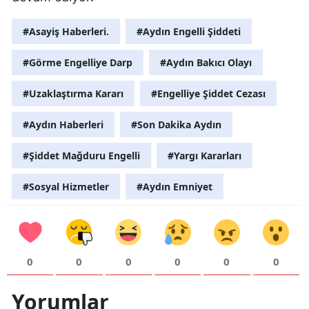
Y
#Asayiş Haberleri.
#Aydın Engelli Şiddeti
K
#Görme Engelliye Darp
#Aydın Bakıcı Olayı
K
#Uzaklaştırma Kararı
#Engelliye Şiddet Cezası
O
#Aydın Haberleri
#Son Dakika Aydın
D
#Şiddet Mağduru Engelli
#Yargı Kararları
#Sosyal Hizmetler
#Aydın Emniyet
0
0
0
0
0
0
Yorumlar