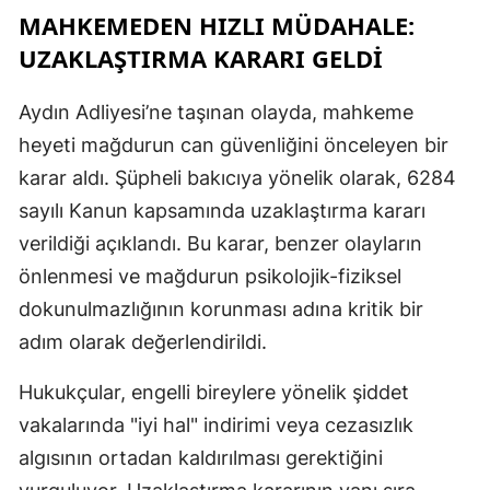
MAHKEMEDEN HIZLI MÜDAHALE:
M
UZAKLAŞTIRMA KARARI GELDİ
M
Aydın Adliyesi’ne taşınan olayda, mahkeme
K
heyeti mağdurun can güvenliğini önceleyen bir
M
karar aldı. Şüpheli bakıcıya yönelik olarak, 6284
sayılı Kanun kapsamında uzaklaştırma kararı
M
verildiği açıklandı. Bu karar, benzer olayların
önlenmesi ve mağdurun psikolojik-fiziksel
N
dokunulmazlığının korunması adına kritik bir
adım olarak değerlendirildi.
N
Hukukçular, engelli bireylere yönelik şiddet
vakalarında "iyi hal" indirimi veya cezasızlık
R
algısının ortadan kaldırılması gerektiğini
S