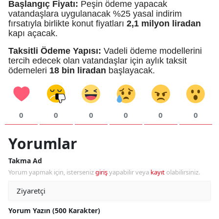
Başlangıç Fiyatı:
Peşin ödeme yapacak
vatandaşlara uygulanacak %25 yasal indirim
fırsatıyla birlikte konut fiyatları
2,1 milyon liradan
kapı açacak.
Taksitli Ödeme Yapısı:
Vadeli ödeme modellerini
tercih edecek olan vatandaşlar için aylık taksit
ödemeleri
18 bin liradan
başlayacak.
0
0
0
0
0
0
Yorumlar
Takma Ad
Yorum yapmak için, isterseniz
giriş
yapabilir veya
kayıt
olabilirsiniz.
Yorum Yazın (500 Karakter)