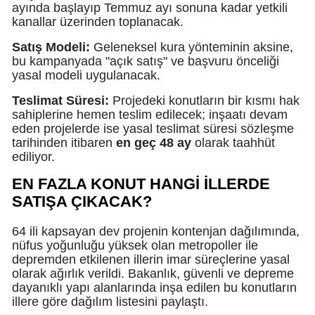
ayında başlayıp Temmuz ayı sonuna kadar yetkili
kanallar üzerinden toplanacak.
M
Satış Modeli:
Geleneksel kura yönteminin aksine,
M
bu kampanyada "açık satış" ve başvuru önceliği
yasal modeli uygulanacak.
K
Teslimat Süresi:
Projedeki konutların bir kısmı hak
M
sahiplerine hemen teslim edilecek; inşaatı devam
eden projelerde ise yasal teslimat süresi sözleşme
M
tarihinden itibaren
en geç 48 ay
olarak taahhüt
ediliyor.
EN FAZLA KONUT HANGİ İLLERDE
N
SATIŞA ÇIKACAK?
N
64 ili kapsayan dev projenin kontenjan dağılımında,
nüfus yoğunluğu yüksek olan metropoller ile
depremden etkilenen illerin imar süreçlerine yasal
olarak ağırlık verildi. Bakanlık, güvenli ve depreme
R
dayanıklı yapı alanlarında inşa edilen bu konutların
illere göre dağılım listesini paylaştı.
S