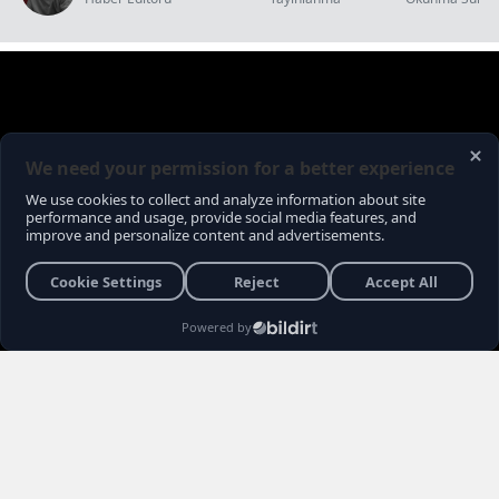
Okunma Süresi: 3 dk
Siyaset gündeminde hareketli günler yaşanırken,