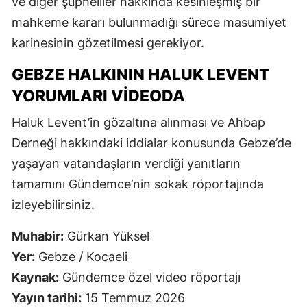
ve diğer şüpheliler hakkında kesinleşmiş bir
mahkeme kararı bulunmadığı sürece masumiyet
karinesinin gözetilmesi gerekiyor.
GEBZE HALKININ HALUK LEVENT
YORUMLARI VIDEODA
Haluk Levent’in gözaltına alınması ve Ahbap
Derneği hakkındaki iddialar konusunda Gebze’de
yaşayan vatandaşların verdiği yanıtların
tamamını Gündemce’nin sokak röportajında
izleyebilirsiniz.
Muhabir:
Gürkan Yüksel
Yer:
Gebze / Kocaeli
Kaynak:
Gündemce özel video röportajı
Yayın tarihi:
15 Temmuz 2026