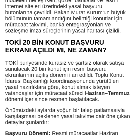
modelleri netleşirken, gözler bankalar ve resmi
internet siteleri üzerindeki yasal başvuru
M
butonlarına çevrildi. Bakan Murat Kurum'un büyük
bölümünün tamamlandığını belirttiği konutlar için
İ
müracaat takvimi, banka entegrasyonları ve
sözleşme imza süreçlerinin yasal haritası çizildi.
İ
TOKİ 20 BİN KONUT BAŞVURU
K
EKRANI AÇILDI MI, NE ZAMAN?
K
TOKİ bünyesinde kurasız ve şartsız olarak satışa
sunulacak 20 bin konut için resmi başvuru
K
ekranlarının açılış dönemi ilan edildi. Toplu Konut
İdaresi Başkanlığı koordinasyonunda yürütülen
K
yasal hazırlıklara göre, konut almak isteyen
vatandaşlar için müracaat süreci
Haziran–Temmuz
K
dönemi içerisinde resmen başlatılacak.
K
Önümüzdeki aylarda yoğun bir talep patlamasıyla
karşılaşması beklenen yasal takvime dair öne çıkan
K
detaylar şunlardır:
K
Başvuru Dönemi:
Resmi müracaatlar Haziran