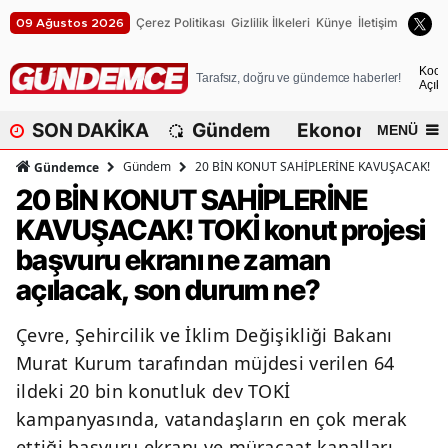
Çerez Politikası
Gizlilik İlkeleri
Künye
İletişim
09 Ağustos 2026
A
Koca
Tarafsız, doğru ve gündemce haberler!
Açık
A
SON DAKİKA
Gündem
Ekonomi
Dü
MENÜ
A
Gündem
20 BİN KONUT SAHİPLERİNE KAVUŞACAK! TOKİ 
Gündemce
A
20 BİN KONUT SAHİPLERİNE
KAVUŞACAK! TOKİ konut projesi
A
başvuru ekranı ne zaman
A
açılacak, son durum ne?
A
Çevre, Şehircilik ve İklim Değişikliği Bakanı
A
Murat Kurum tarafından müjdesi verilen 64
A
ildeki 20 bin konutluk dev TOKİ
kampanyasında, vatandaşların en çok merak
B
ettiği başvuru ekranı ve müracaat kanalları