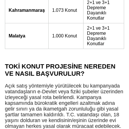
2+1 ve 3+1
Depreme
Kahramanmaraş
1.073 Konut
Y
Dayanıklı
Konutlar
Z
2+1 ve 3+1
Depreme
A
Malatya
1.000 Konut
Dayanıklı
Konutlar
B
TOKİ KONUT PROJESİNE NEREDEN
K
VE NASIL BAŞVURULUR?
B
Açık satış yöntemiyle yürütülecek bu kampanyada
vatandaşların e-Devlet veya fiziki şubeler üzerinden
Ş
izleyeceği yasal rota belirlendi. Kampanya
kapsamında bürokratik engelleri azaltmak adına
B
gelir sınırı ya da ikametgah zorunluluğu gibi yasal
şartlar tamamen kaldırıldı. T.C. vatandaşı olan, 18
A
yaşını dolduran ve kendisinin/eşinin üzerinde evi
olmayan herkes yasal olarak müracaat edebilecek.
I