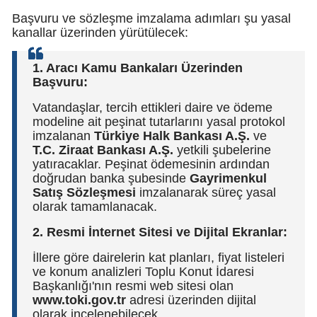
Başvuru ve sözleşme imzalama adımları şu yasal
Y
kanallar üzerinden yürütülecek:
K
1. Aracı Kamu Bankaları Üzerinden
Başvuru:
K
Vatandaşlar, tercih ettikleri daire ve ödeme
O
modeline ait peşinat tutarlarını yasal protokol
imzalanan
Türkiye Halk Bankası A.Ş.
ve
D
T.C. Ziraat Bankası A.Ş.
yetkili şubelerine
yatıracaklar. Peşinat ödemesinin ardından
doğrudan banka şubesinde
Gayrimenkul
Satış Sözleşmesi
imzalanarak süreç yasal
olarak tamamlanacak.
2. Resmi İnternet Sitesi ve Dijital Ekranlar:
İllere göre dairelerin kat planları, fiyat listeleri
ve konum analizleri Toplu Konut İdaresi
Başkanlığı'nın resmi web sitesi olan
www.toki.gov.tr
adresi üzerinden dijital
olarak incelenebilecek.