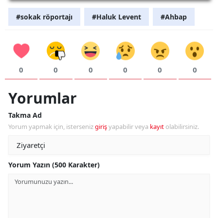
#sokak röportajı
#Haluk Levent
#Ahbap
0
0
0
0
0
0
Yorumlar
Takma Ad
Yorum yapmak için, isterseniz
giriş
yapabilir veya
kayıt
olabilirsiniz.
Yorum Yazın (500 Karakter)