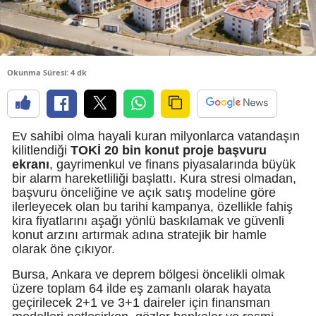
E
E
Okunma Süresi: 4 dk
E
E
E
Ev sahibi olma hayali kuran milyonlarca vatandaşın
kilitlendiği
TOKİ 20 bin konut proje başvuru
G
ekranı
, gayrimenkul ve finans piyasalarında büyük
bir alarm hareketliliği başlattı. Kura stresi olmadan,
G
başvuru önceliğine ve açık satış modeline göre
ilerleyecek olan bu tarihi kampanya, özellikle fahiş
kira fiyatlarını aşağı yönlü baskılamak ve güvenli
konut arzını artırmak adına stratejik bir hamle
olarak öne çıkıyor.
H
Bursa, Ankara ve deprem bölgesi öncelikli olmak
H
üzere toplam 64 ilde eş zamanlı olarak hayata
geçirilecek 2+1 ve 3+1 daireler için finansman
I