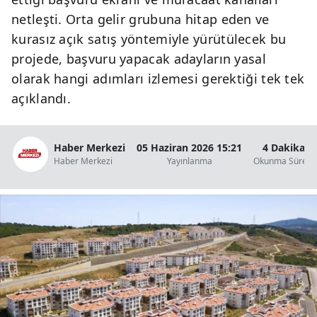
B
netleşti. Orta gelir grubuna hitap eden ve
kurasız açık satış yöntemiyle yürütülecek bu
B
projede, başvuru yapacak adayların yasal
B
olarak hangi adımları izlemesi gerektiği tek tek
açıklandı.
B
B
Haber Merkezi
05 Haziran 2026 15:21
4 Dakika
B
Haber Merkezi
Yayınlanma
Okunma Süresi
Ç
Ç
D
D