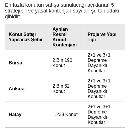
En fazla konutun satışa sunulacağı açıklanan 5
stratejik il ve yasal kontenjan sayıları şu tablodaki
gibidir:
S
Ayrılan
S
Konut Satışı
Resmi
Proje ve Yapı
Yapılacak Şehir
Konut
Tipi
Kontenjanı
S
2+1 ve 3+1
T
2 Bin 190
Depreme
Bursa
Konut
Dayanıklı
T
Konutlar
2+1 ve 3+1
T
2 Bin 62
Depreme
Ankara
Konut
Dayanıklı
T
Konutlar
Ş
2+1 ve 3+1
Depreme
Hatay
1.238 Konut
U
Dayanıklı
Konutlar
V