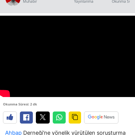
Muhabir
Yayınlanma
Okunma Süre
Okunma Süresi: 2 dk
Ahbap
Derneği’ne yönelik yürütülen soruşturma