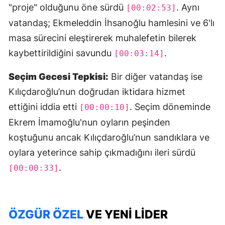
"proje" olduğunu öne sürdü
. Aynı
[00:02:53]
vatandaş; Ekmeleddin İhsanoğlu hamlesini ve 6'lı
masa sürecini eleştirerek muhalefetin bilerek
kaybettirildiğini savundu
.
[00:03:14]
Seçim Gecesi Tepkisi:
Bir diğer vatandaş ise
Kılıçdaroğlu’nun doğrudan iktidara hizmet
ettiğini iddia etti
. Seçim döneminde
[00:00:10]
Ekrem İmamoğlu'nun oyların peşinden
koştuğunu ancak Kılıçdaroğlu’nun sandıklara ve
oylara yeterince sahip çıkmadığını ileri sürdü
.
[00:00:33]
ÖZGÜR ÖZEL
VE YENI LIDER