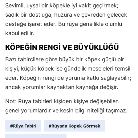
Sevimli, uysal bir köpekle iyi vakit geçirmek;
M
sadık bir dostluğa, huzura ve çevreden gelecek
M
desteğe işaret eder. Bu rüya genellikle olumlu
kabul edilir.
K
KÖPEĞIN RENGI VE BÜYÜKLÜĞÜ
M
Bazı tabircilere göre büyük bir köpek güçlü bir
M
kişiyi, küçük köpek ise gündelik meseleleri temsil
eder. Köpeğin rengi de yoruma katkı sağlayabilir;
N
ancak yorumlar kaynaktan kaynağa değişir.
N
Not: Rüya tabirleri kişiden kişiye değişebilen
genel yorumlardır ve kesin bilgi niteliği taşımaz.
R
#Rüya Tabiri
#Rüyada Köpek Görmek
S