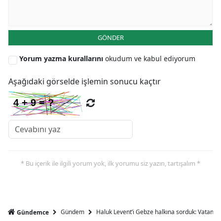
Y
GÖNDER
Z
Yorum yazma kurallarını
okudum ve kabul ediyorum
A
B
Aşağıdaki görselde işlemin sonucu kaçtır
K
B
Ş
* Bu içerik ile ilgili yorum yok, ilk yorumu siz yazın, tartışalım *
B
A
Gündem
Haluk Levent’i Gebze halkına sorduk: Vatandaşl
Gündemce
I