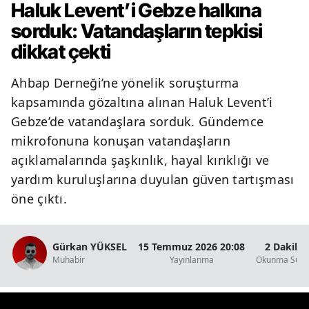
Haluk Levent’i Gebze halkına
sorduk: Vatandaşların tepkisi
Y
dikkat çekti
K
Ahbap Derneği’ne yönelik soruşturma
K
kapsamında gözaltına alınan Haluk Levent’i
O
Gebze’de vatandaşlara sorduk. Gündemce
mikrofonuna konuşan vatandaşların
D
açıklamalarında şaşkınlık, hayal kırıklığı ve
yardım kuruluşlarına duyulan güven tartışması
öne çıktı.
Gürkan YÜKSEL
15 Temmuz 2026 20:08
2 Dakika
Muhabir
Yayınlanma
Okunma Süre