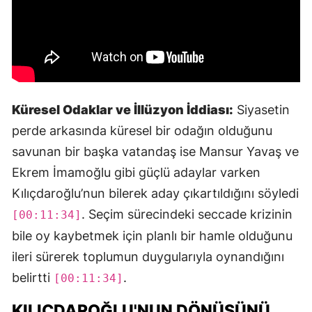
Küresel Odaklar ve İllüzyon İddiası:
Siyasetin
perde arkasında küresel bir odağın olduğunu
savunan bir başka vatandaş ise Mansur Yavaş ve
Ekrem İmamoğlu gibi güçlü adaylar varken
Kılıçdaroğlu’nun bilerek aday çıkartıldığını söyledi
. Seçim sürecindeki seccade krizinin
[00:11:34]
bile oy kaybetmek için planlı bir hamle olduğunu
ileri sürerek toplumun duygularıyla oynandığını
belirtti
.
[00:11:34]
KILIÇDAROĞLU'NUN DÖNÜŞÜNÜ