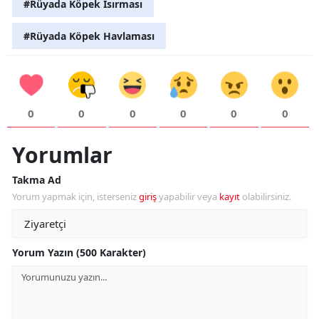
#Rüyada Köpek Isırması
#Rüyada Köpek Havlaması
S
S
S
0
0
0
0
0
0
T
Yorumlar
T
Takma Ad
Yorum yapmak için, isterseniz
giriş
yapabilir veya
kayıt
olabilirsiniz.
T
T
Yorum Yazın (500 Karakter)
Ş
U
V