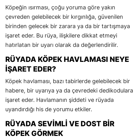
Köpeğin ısırması, çoğu yoruma göre yakın
M
çevreden gelebilecek bir kırgınlığa, güvenilen
İ
birinden gelecek bir zarara ya da bir tartışmaya
İ
işaret eder. Bu rüya, ilişkilere dikkat etmeyi
hatırlatan bir uyarı olarak da değerlendirilir.
K
RÜYADA KÖPEK HAVLAMASI NEYE
K
IŞARET EDER?
K
Köpek havlaması, bazı tabirlerde gelebilecek bir
K
habere, bir uyarıya ya da çevredeki dedikodulara
K
işaret eder. Havlamanın şiddeti ve rüyada
uyandırdığı his de yorumu etkiler.
K
RÜYADA SEVIMLI VE DOST BIR
K
KÖPEK GÖRMEK
K