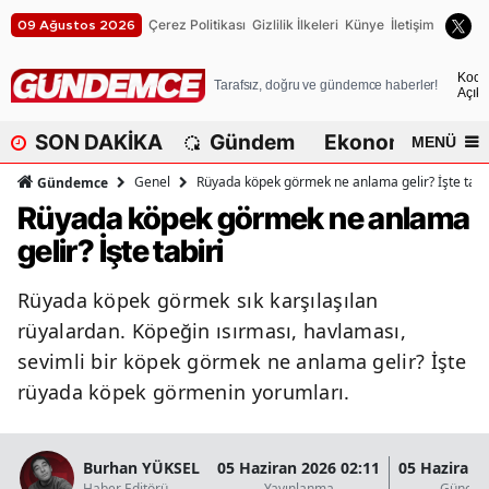
Çerez Politikası
Gizlilik İlkeleri
Künye
İletişim
09 Ağustos 2026
A
Koca
Tarafsız, doğru ve gündemce haberler!
Açık
A
SON DAKİKA
Gündem
Ekonomi
Dü
MENÜ
A
Genel
Rüyada köpek görmek ne anlama gelir? İşte tabi
Gündemce
A
Rüyada köpek görmek ne anlama
gelir? İşte tabiri
A
A
Rüyada köpek görmek sık karşılaşılan
rüyalardan. Köpeğin ısırması, havlaması,
A
sevimli bir köpek görmek ne anlama gelir? İşte
A
rüyada köpek görmenin yorumları.
A
B
Burhan YÜKSEL
05 Haziran 2026 02:11
05 Haziran 
Haber Editörü
Yayınlanma
Güncel