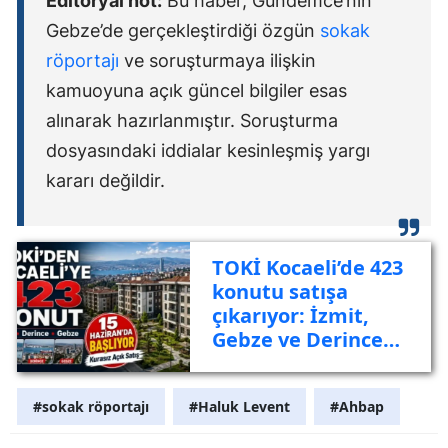
Editoryal not:
Bu haber, Gündemce’nin
Gebze’de gerçekleştirdiği özgün
sokak
röportajı
ve soruşturmaya ilişkin
kamuoyuna açık güncel bilgiler esas
alınarak hazırlanmıştır. Soruşturma
dosyasındaki iddialar kesinleşmiş yargı
kararı değildir.
TOKİ Kocaeli’de 423
konutu satışa
çıkarıyor: İzmit,
Gebze ve Derince
listede
#sokak röportajı
#Haluk Levent
#Ahbap