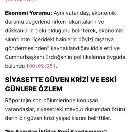
Ekonomi Yorumu:
Aynı vatandaş, ekonomik
durumu değerlendirirken lokantaların ve
dükkanların dolu olduğunu belirterek, ekonomik
sıkıntıların "içerideki hainlerin dövizi dışarıya
göndermesinden" kaynaklandığını iddia etti ve
Cumhurbaşkanı Erdoğan'ın politikalarına övgüde
bulundu
.
[00:09:25]
SIYASETTE GÜVEN KRIZI VE ESKI
GÜNLERE ÖZLEM
Röportajın son bölümlerinde konuşan
vatandaşlar, siyasetteki mevcut durumdan ötürü
derin bir güven krizi yaşadıklarını belirttiler.
"En Azından İktidar Beni Kandırmıyor":