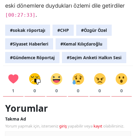
eski dönemlere duydukları özlemi dile getirdiler
.
[00:27:33]
#sokak röportajı
#CHP
#Özgür Özel
#Siyaset Haberleri
#Kemal Kılıçdaroğlu
#Gündemce Röportaj
#Seçim Anketi Halkın Sesi
1
0
0
0
0
0
Yorumlar
Takma Ad
Yorum yapmak için, isterseniz
giriş
yapabilir veya
kayıt
olabilirsiniz.