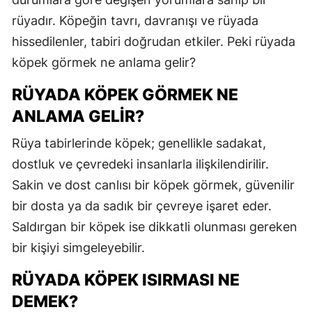
E
rüyadır. Köpeğin tavrı, davranışı ve rüyada
hissedilenler, tabiri doğrudan etkiler. Peki rüyada
E
köpek görmek ne anlama gelir?
E
RÜYADA KÖPEK GÖRMEK NE
E
ANLAMA GELIR?
E
Rüya tabirlerinde köpek; genellikle sadakat,
G
dostluk ve çevredeki insanlarla ilişkilendirilir.
Sakin ve dost canlısı bir köpek görmek, güvenilir
G
bir dosta ya da sadık bir çevreye işaret eder.
Saldırgan bir köpek ise dikkatli olunması gereken
H
bir kişiyi simgeleyebilir.
H
RÜYADA KÖPEK ISIRMASI NE
DEMEK?
I