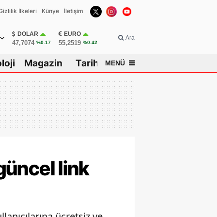
Gizlilik İlkeleri
Künye
İletişim
DOLAR
EURO
Ara
47,7074
55,2519
%0.17
%0.42
loji
Magazin
Tarih
MENÜ
güncel link
llanıcılarına ücretsiz ve