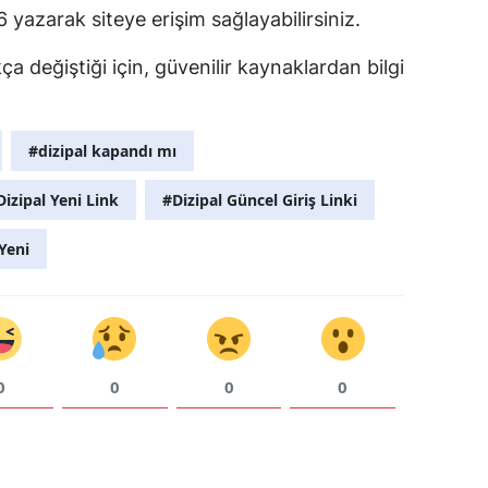
azarak siteye erişim sağlayabilirsiniz.
Samsun
kça değiştiği için, güvenilir kaynaklardan bilgi
Siirt
Sinop
#dizipal kapandı mı
Sivas
Dizipal Yeni Link
#Dizipal Güncel Giriş Linki
Tekirdağ
Yeni
Tokat
Trabzon
Tunceli
0
0
0
0
Şanlıurfa
Uşak
Van