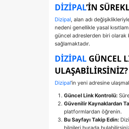
DIZIPAL
’IN SÜREK
Dizipal
, alan adı değişiklikleriy
nedeni genellikle yasal kısıtlam
güncel adreslerden biri olarak k
sağlamaktadır.
DIZIPAL
GÜNCEL L
ULAŞABILIRSINIZ?
Dizipal
’in yeni adresine ulaşmak
Güncel Link Kontrolü:
Süre
Güvenilir Kaynaklardan Ta
platformlardan öğrenin.
Bu Sayfayı Takip Edin:
Dizi
bilgileri burada bulabilirsini