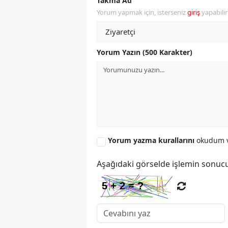
Takma Ad
Yorum yapmak için, isterseniz
giriş
yapabili
Yorum Yazın (500 Karakter)
Yorum yazma kurallarını
okudum v
Aşağıdaki görselde işlemin sonucu