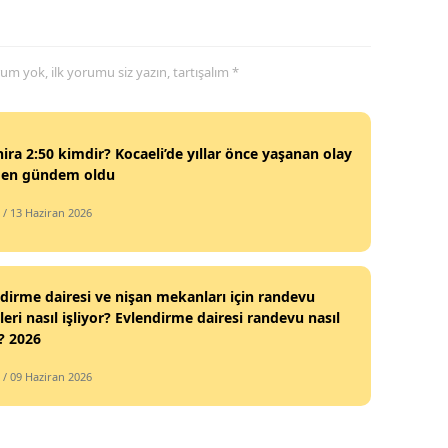
Yalova
yorum yok, ilk yorumu siz yazın, tartışalım *
Karabük
Kilis
ira 2:50 kimdir? Kocaeli’de yıllar önce yaşanan olay
Osmaniye
den gündem oldu
Düzce
/ 13 Haziran 2026
dirme dairesi ve nişan mekanları için randevu
leri nasıl işliyor? Evlendirme dairesi randevu nasıl
r? 2026
/ 09 Haziran 2026