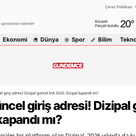
Çerez Politikası
Adana
20
°
Kocaeli
ve gündemce haberler!
Parçalı bulutlu
Adıyaman
Ekonomi
Dünya
Spor
Bilim
Tekno
Afyonkarahisar
Ağrı
Amasya
Ankara
Antalya
l giriş adresi! Dizipal güncel link 2026: Dizipal kapandı mı?
cel giriş adresi! Dizipal 
Artvin
kapandı mı?
Aydın
Balıkesir
opüler bir platform olan Dizipal, 2026 yılında da ku