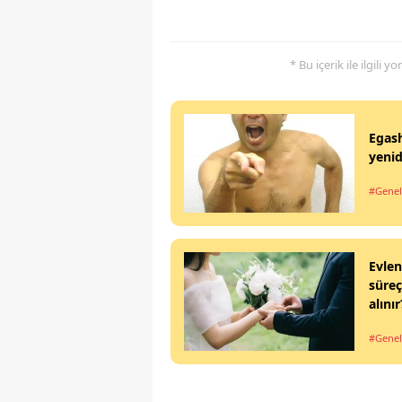
* Bu içerik ile ilgili 
Egash
yeni
#Genel
Evlen
süreç
alını
#Genel