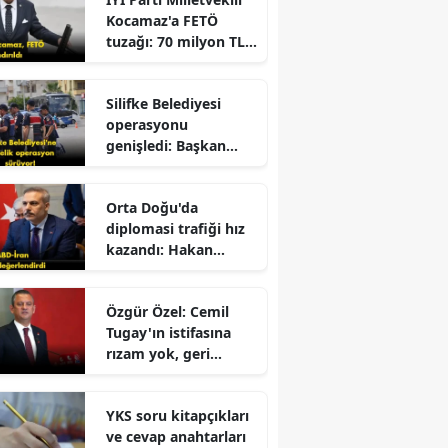
Büyüyor
Kocamaz'a FETÖ
tuzağı: 70 milyon TL
dolandırıldı!
Silifke Belediyesi
operasyonu
genişledi: Başkan
yardımcısı gözaltına
r
alındı
Orta Doğu'da
diplomasi trafiği hız
kazandı: Hakan
Fidan'dan kritik
mesajlar!
Özgür Özel: Cemil
Tugay'ın istifasına
rızam yok, geri
dönmesini
bekliyorum!
YKS soru kitapçıkları
ve cevap anahtarları