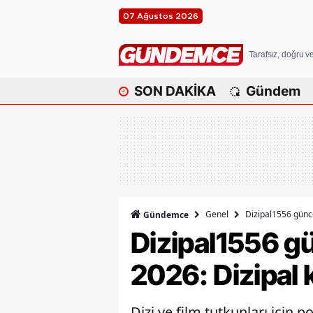
07 Ağustos 2026
Tarafsız, doğru 
SON DAKİKA
Gündem
Genel
Dizipal1556 günce
Gündemce
Dizipal1556 gün
2026: Dizipal 
Dizi ve film tutkunları için p