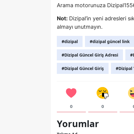
Arama motorunuza Dizipal1556 y
Not:
Dizipal’in yeni adresleri sı
almayı unutmayın.
#dizipal
#dizipal güncel link
#Dizipal Güncel Giriş Adresi
#
#Dizipal Güncel Giriş
#Dizipal 
0
0
Yorumlar