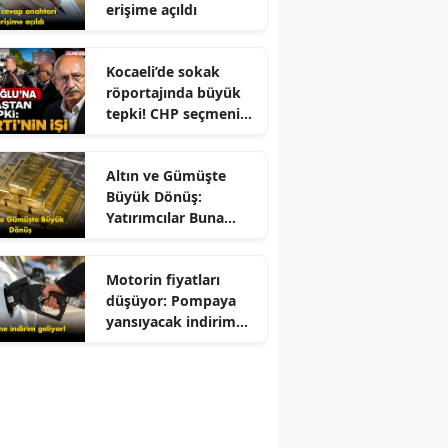
erişime açıldı
Kocaeli’de sokak
röportajında büyük
tepki! CHP seçmeni
Kemal Kılıçdaroğlu
için ne dedi?
Altın ve Gümüşte
Büyük Dönüş:
Yatırımcılar Buna
Odaklandı
Motorin fiyatları
düşüyor: Pompaya
yansıyacak indirim
belli oldu