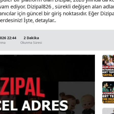
vam ediyor. Dizipal826 , sürekli değişen alan adla
Bilecik
ıcılar için güncel bir giriş noktasıdır. Eğer Dizip
Bingöl
rdesiniz! İşte, detaylar..
Bitlis
Bolu
2026 22:44
2 Dakika
anma
Okunma Süresi
Burdur
Bursa
Çanakkale
Çankırı
Çorum
Denizli
Diyarbakır