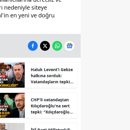
rı nedeniyle siteye
al'in en yeni ve doğru
Haluk Levent’i Gebze
halkına sorduk:
Vatandaşların tepkisi
dikkat çekti
CHP'li vatandaştan
Kılıçdaroğlu'na sert
tepki: "Kılıçdaroğlu
İktidara mı
Çalışıyor?" Tartışması
İYİ Parti Milletvekili