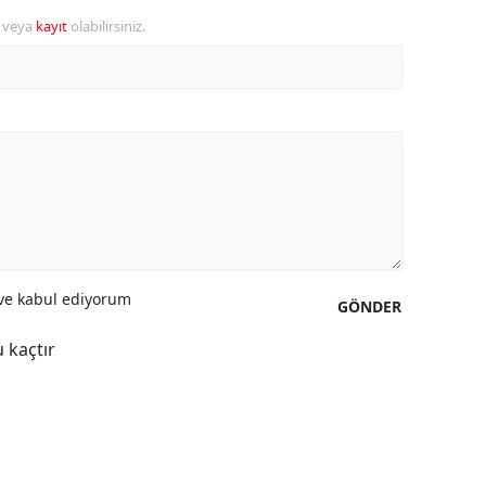
r veya
kayıt
olabilirsiniz.
Yozgat
Zonguldak
Aksaray
Bayburt
Karaman
Kırıkkale
e kabul ediyorum
GÖNDER
Batman
 kaçtır
Şırnak
Bartın
Ardahan
Iğdır