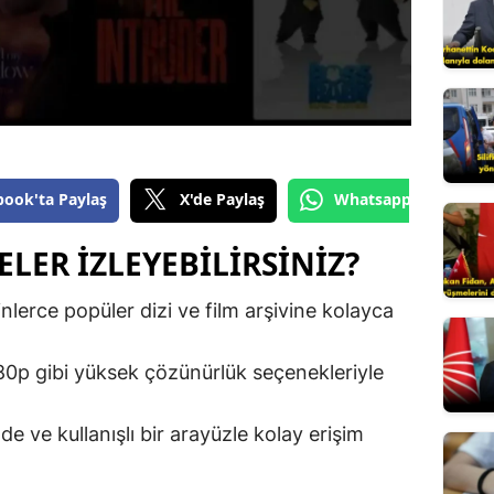
Edirne
Elazığ
Erzincan
Erzurum
book'ta Paylaş
X'de Paylaş
Whatsapp'tan Gönde
Eskişehir
ELER İZLEYEBILIRSINIZ?
Gaziantep
Giresun
nlerce popüler dizi ve film arşivine kolayca
Gümüşhane
0p gibi yüksek çözünürlük seçenekleriyle
Hakkari
e ve kullanışlı bir arayüzle kolay erişim
Hatay
Isparta