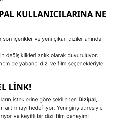
Malatya
IPAL KULLANICILARINA NE
Manisa
Kahramanmaraş
 son içerikler ve yeni çıkan diziler anında
Mardin
 değişiklikleri anlık olarak duyuruluyor.
Muğla
hem de yabancı dizi ve film seçenekleriyle
Muş
Nevşehir
L LİNK!
Niğde
ların isteklerine göre şekillenen
Dizipal
,
Ordu
i artırmayı hedefliyor. Yeni giriş adresiyle
rıyor ve keyifli bir dizi-film deneyimi
Rize
Sakarya