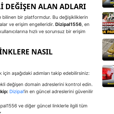
LI DEĞIŞEN ALAN ADLARI
Mersin
le bilinen bir platformdur. Bu değişikliklerin
İstanbul
alar ve erişim engelleridir.
Dizipal1556
, en
İzmir
ullanıcılarına hızlı ve sorunsuz bir erişim
Kars
Kastamonu
INKLERE NASIL
Kayseri
Kırklareli
 için aşağıdaki adımları takip edebilirsiniz:
Kırşehir
kli değişen domain adreslerini kontrol edin.
Kocaeli
kip:
Dizipal
’in en güncel adreslerini güvenilir
Konya
pal1556 ve diğer güncel linklerle ilgili tüm
Kütahya
z.