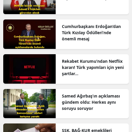
M
M
Cumhurbaşkanı Erdoğan’dan
Türk Kızılay Ödülleri’nde
K
önemli mesaj
M
M
Rekabet Kurumu’ndan Netflix
kararı! Türk yapımları için yeni
şartlar…
N
N
Samed Ağırbaş’ın açıklaması
gündem oldu: Herkes aynı
soruyu soruyor
R
S
SSK, BAĞ-KUR emeklileri