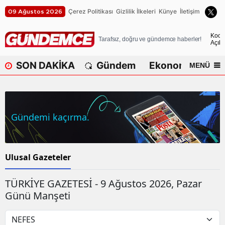
Çerez Politikası
Gizlilik İlkeleri
Künye
İletişim
09 Ağustos 2026
A
Koca
Tarafsız, doğru ve gündemce haberler!
Açık
A
SON DAKİKA
Gündem
Ekonomi
Dü
MENÜ
A
A
A
Gündemi kaçırma.
A
A
Ulusal Gazeteler
A
TÜRKİYE GAZETESİ - 9 Ağustos 2026, Pazar
Günü Manşeti
A
B