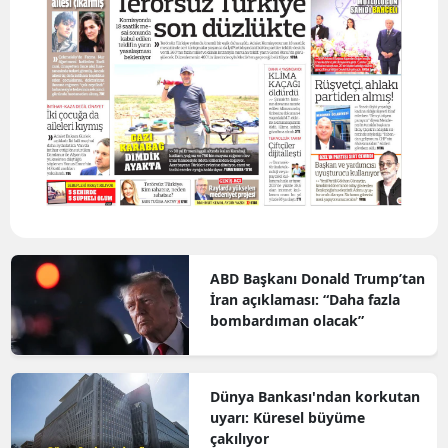
E
E
E
E
E
G
G
ABD Başkanı Donald Trump’tan
İran açıklaması: “Daha fazla
bombardıman olacak”
H
H
Dünya Bankası'ndan korkutan
uyarı: Küresel büyüme
I
çakılıyor