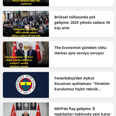
M
Brüksel nüfusunda şok
İ
gelişme: 2025 yılında sadece 39
kişi arttı
İ
K
The Economist gündem oldu:
K
Herkes aynı soruyu soruyor
K
K
Fenerbahçe’den Aykut
K
Kocaman açıklaması: “Yönetim
kurulumuz hiçbir teknik
K
direktörle anlaşma
yapmamıştır”
K
MHP’de flaş gelişme: İl
K
teşkilatları hakkında yeni karar