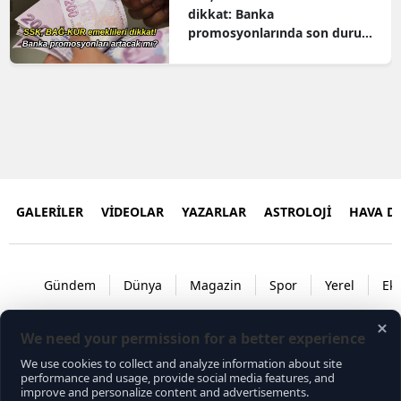
dikkat: Banka
promosyonlarında son durum
ne, zam promosyonları
S
etkileyecek mi?
S
S
T
GALERİLER
VİDEOLAR
YAZARLAR
ASTROLOJİ
HAVA 
T
T
Gündem
Dünya
Magazin
Spor
Yerel
Ek
T
Ş
U
V