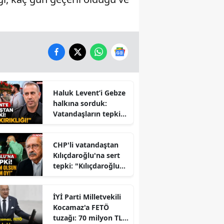
Haluk Levent’i Gebze
halkına sorduk:
Vatandaşların tepkisi
dikkat çekti
CHP'li vatandaştan
Kılıçdaroğlu'na sert
tepki: "Kılıçdaroğlu
İktidara mı
Çalışıyor?" Tartışması
İYİ Parti Milletvekili
Büyüyor
Kocamaz'a FETÖ
tuzağı: 70 milyon TL