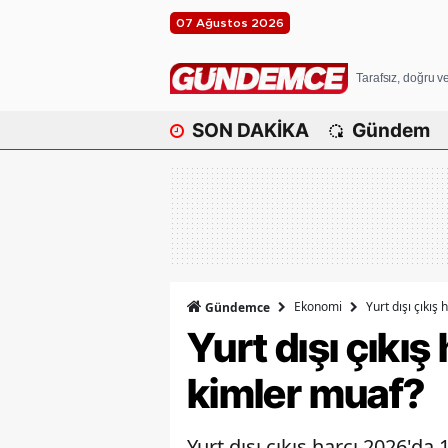
07 Ağustos 2026
Tarafsız, doğru 
SON DAKİKA
Gündem
Ekonomi
Yurt dışı çıkış
Gündemce
Yurt dışı çıkış
kimler muaf?
Yurt dışı çıkış harcı 2026'da