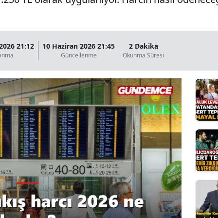
Bilecik
Bingöl
2026 21:12
10 Haziran 2026 21:45
2 Dakika
Bitlis
lanma
Güncellenme
Okunma Süresi
Bolu
Burdur
Bursa
Çanakkale
Çankırı
Çorum
Denizli
Diyarbakır