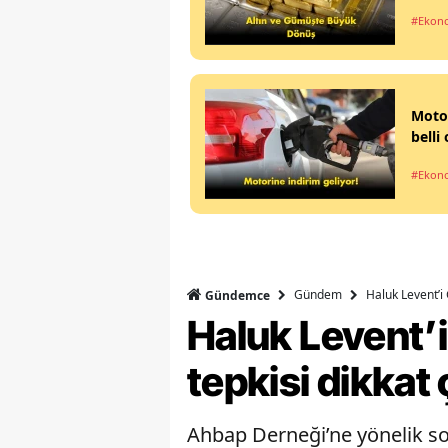
#Ekon
Motor
belli
#Ekon
Gündem
Haluk Levent’i 
Gündemce
Haluk Levent’i
tepkisi dikkat 
Ahbap Derneği’ne yönelik so