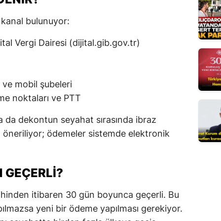
Mersin
 kanal bulunuyor:
İstanbul
ital Vergi Dairesi (dijital.gib.gov.tr)
İzmir
Kars
 ve mobil şubeleri
Kastamonu
me noktaları ve PTT
Kayseri
da dekontun seyahat sırasında ibraz
ı öneriliyor; ödemeler sistemde elektronik
Kırklareli
Kırşehir
N GEÇERLI?
Kocaeli
rihinden itibaren 30 gün boyunca geçerli. Bu
Konya
apılmazsa yeni bir ödeme yapılması gerekiyor.
Kütahya