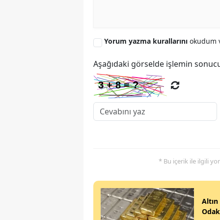
Yorum yazma kurallarını
okudum v
Aşağıdaki görselde işlemin sonucu
* Bu içerik ile ilgili 
Altın
Odak