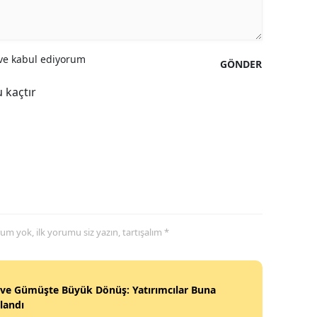
Yozgat
Zonguldak
e kabul ediyorum
GÖNDER
Aksaray
 kaçtır
Bayburt
Karaman
Kırıkkale
Batman
Şırnak
yorum yok, ilk yorumu siz yazın, tartışalım *
Bartın
Ardahan
 ve Gümüşte Büyük Dönüş: Yatırımcılar Buna
landı
Iğdır