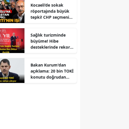
Kocaeli’de sokak
röportajında büyük
tepki! CHP seçmeni
Kemal Kılıçdaroğlu
için ne dedi?
Sağlık turizminde
büyüme! Hibe
desteklerinde rekor
artış ve yerli üretim
hedefleriyle sektöre
Bakan Kurum'dan
yeni bir çehre
açıklama: 20 bin TOKİ
kazandırılıyor mu?
konutu doğrudan
satışa sunulacak!