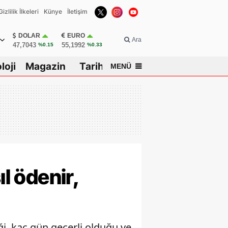
Gizlilik İlkeleri
Künye
İletişim
DOLAR
EURO
Ara
47,7043
55,1992
%0.15
%0.33
loji
Magazin
Tarih
MENÜ
l ödenir,
ği, kaç gün geçerli olduğu ve