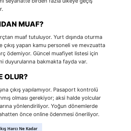
nı seyahatte birden fazla ülkeye geçiş
r.
Malatya
Manisa
INDAN MUAF?
Kahramanmaraş
rçtan muaf tutuluyor. Yurt dışında oturma
le çıkış yapan kamu personeli ve mevzuatta
Mardin
arç ödemiyor. Güncel muafiyet listesi için
Muğla
smi duyurularına bakmakta fayda var.
Muş
E OLUR?
Nevşehir
ına çıkış yapılamıyor. Pasaport kontrolü
Niğde
ş olması gerekiyor; aksi halde yolcular
Ordu
rına yönlendiriliyor. Yoğun dönemlerde
yahatten önce online ödenmesi öneriliyor.
Rize
ıkış Harcı Ne Kadar
Sakarya