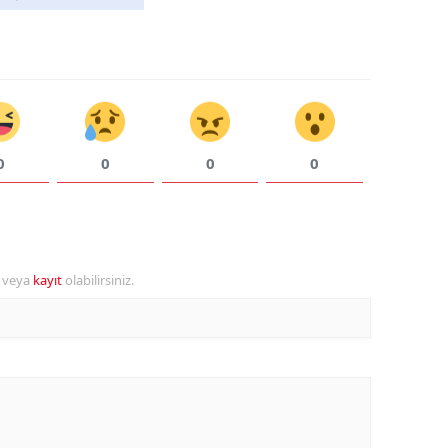
Samsun
Siirt
Sinop
Sivas
0
0
0
0
Tekirdağ
Tokat
Trabzon
r veya
kayıt
olabilirsiniz.
Tunceli
Şanlıurfa
Uşak
Van