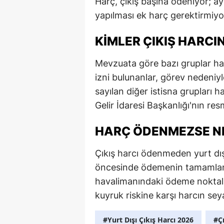
Harç, çıkış başına ödeniyor; ay
yapılması ek harç gerektirmiyo
KIMLER ÇIKIŞ HARC
Mevzuata göre bazı gruplar ha
izni bulunanlar, görev nedeniy
sayılan diğer istisna grupları h
Gelir İdaresi Başkanlığı'nın re
HARÇ ÖDENMEZSE N
Çıkış harcı ödenmeden yurt dış
öncesinde ödemenin tamamlanmı
havalimanındaki ödeme noktala
kuyruk riskine karşı harcın se
#Yurt Dışı Çıkış Harcı 2026
#Ç