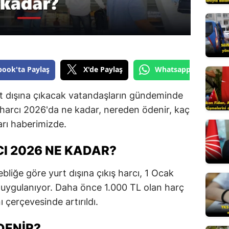
Edirne
Elazığ
Erzincan
book'ta Paylaş
X'de Paylaş
Whatsapp'tan Gönde
Erzurum
yurt dışına çıkacak vatandaşların gündeminde
Eskişehir
 harcı 2026'da ne kadar, nereden ödenir, kaç
Gaziantep
ları haberimizde.
Giresun
CI 2026 NE KADAR?
Gümüşhane
liğe göre yurt dışına çıkış harcı, 1 Ocak
Hakkari
k uygulanıyor. Daha önce 1.000 TL olan harç
 çerçevesinde artırıldı.
Hatay
Isparta
DENIR?