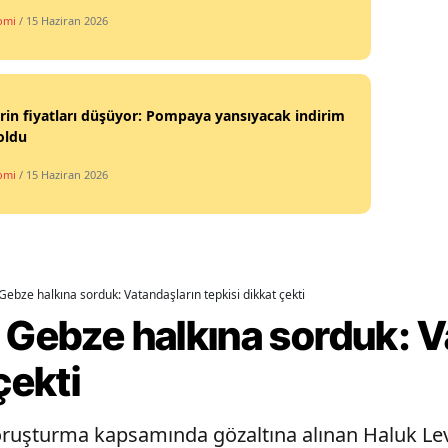
omi
/ 15 Haziran 2026
Yalova
Karabük
in fiyatları düşüyor: Pompaya yansıyacak indirim
Kilis
 oldu
Osmaniye
omi
/ 15 Haziran 2026
Düzce
Gebze halkına sorduk: Vatandaşların tepkisi dikkat çekti
 Gebze halkına sorduk: V
çekti
ruşturma kapsamında gözaltına alınan Haluk Lev