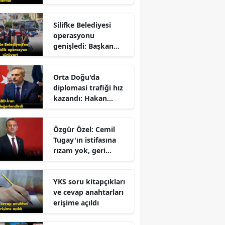
dolandırıldı!
Silifke Belediyesi
operasyonu
genişledi: Başkan
yardımcısı gözaltına
alındı
r
Orta Doğu'da
diplomasi trafiği hız
kazandı: Hakan
Fidan'dan kritik
mesajlar!
Özgür Özel: Cemil
Tugay'ın istifasına
rızam yok, geri
dönmesini
bekliyorum!
YKS soru kitapçıkları
ve cevap anahtarları
erişime açıldı