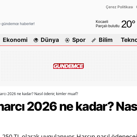
Çerez Politikası
Adana
20
°
Kocaeli
ve gündemce haberler!
Parçalı bulutlu
Adıyaman
Ekonomi
Dünya
Spor
Bilim
Tekno
Afyonkarahisar
Ağrı
Amasya
Ankara
Antalya
 harcı 2026 ne kadar? Nasıl ödenir, kimler muaf?
 harcı 2026 ne kadar? Nası
Artvin
Aydın
Balıkesir
 1.250 TL olarak uygulanıyor. Harcın nasıl ödenece