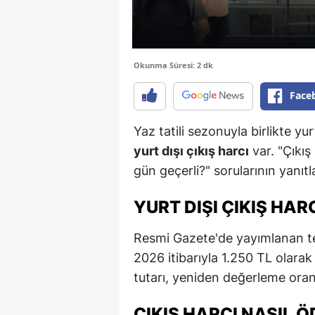
Okunma Süresi: 2 dk
Face
Yaz tatili sezonuyla birlikte 
yurt dışı çıkış harcı
var. "Çıkış
gün geçerli?" sorularının yanıt
YURT DIŞI ÇIKIŞ HAR
Resmi Gazete'de yayımlanan teb
2026 itibarıyla 1.250 TL olara
tutarı, yeniden değerleme oranı
ÇIKIŞ HARCI NASIL Ö