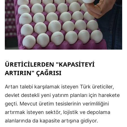
S
S
S
T
ÜRETİCİLERDEN "KAPASİTEYİ
T
ARTIRIN" ÇAĞRISI
T
Artan talebi karşılamak isteyen Türk üreticiler,
T
devlet destekli yeni yatırım planları için harekete
Ş
geçti. Mevcut üretim tesislerinin verimliliğini
artırmak isteyen sektör, lojistik ve depolama
U
alanlarında da kapasite artışına gidiyor.
V