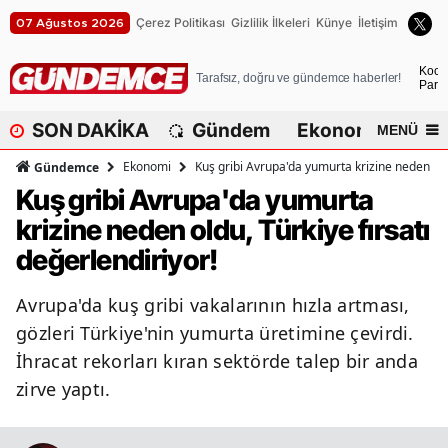
Çerez Politikası
Gizlilik İlkeleri
Künye
İletişim
07 Ağustos 2026
A
Koca
Tarafsız, doğru ve gündemce haberler!
Parça
A
SON DAKİKA
Gündem
Ekonomi
Dü
MENÜ
A
Ekonomi
Kuş gribi Avrupa'da yumurta krizine neden oldu
Gündemce
A
Kuş gribi Avrupa'da yumurta
krizine neden oldu, Türkiye fırsatı
A
değerlendiriyor!
A
Avrupa'da kuş gribi vakalarının hızla artması,
A
gözleri Türkiye'nin yumurta üretimine çevirdi.
A
İhracat rekorları kıran sektörde talep bir anda
zirve yaptı.
A
B