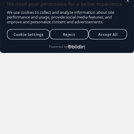
Gündemce YouTube kanalının gerçekleştirdiği
son sokak röportajı, muhalefet seçmeninin
içindeki büyük kırılmayı ve Kemal
Kılıçdaroğlu'na yönelik biriken tepkileri bir kez
daha gözler önüne serdi. Vatandaşların
Kılıçdaroğlu'nun siyaset sahnesindeki rolü,
Özgür Özel yönetimi ve erken seçim
senaryoları hakkındaki açıklamaları sosyal
medyada gündem yarattı.
Burhan YÜKSEL
26 Haziran 2026 22:04
3 Dakika
Haber Editörü
Yayınlanma
Okunma Süres