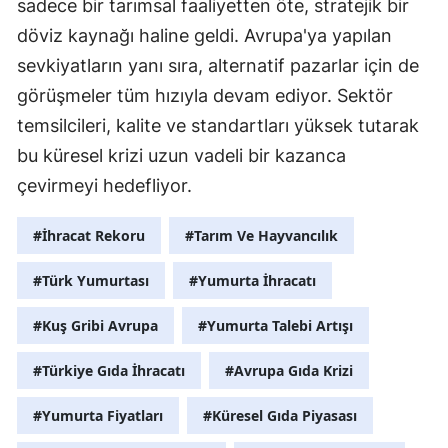
sadece bir tarımsal faaliyetten öte, stratejik bir
döviz kaynağı haline geldi. Avrupa'ya yapılan
Y
sevkiyatların yanı sıra, alternatif pazarlar için de
K
görüşmeler tüm hızıyla devam ediyor. Sektör
K
temsilcileri, kalite ve standartları yüksek tutarak
bu küresel krizi uzun vadeli bir kazanca
O
çevirmeyi hedefliyor.
D
#İhracat Rekoru
#Tarım Ve Hayvancılık
#Türk Yumurtası
#Yumurta İhracatı
#Kuş Gribi Avrupa
#Yumurta Talebi Artışı
#Türkiye Gıda İhracatı
#Avrupa Gıda Krizi
#Yumurta Fiyatları
#Küresel Gıda Piyasası