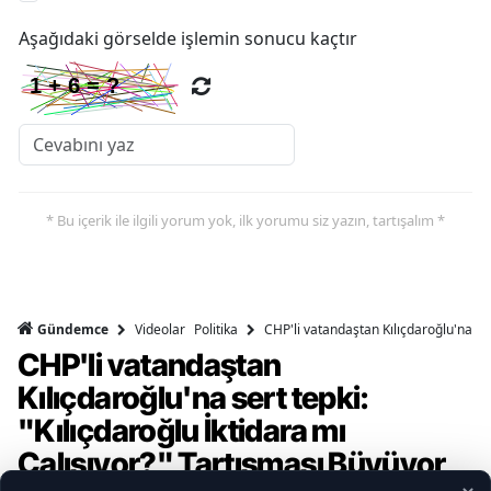
Aşağıdaki görselde işlemin sonucu kaçtır
* Bu içerik ile ilgili yorum yok, ilk yorumu siz yazın, tartışalım *
Videolar
Politika
CHP'li vatandaştan Kılıçdaroğlu'na ser
Gündemce
CHP'li vatandaştan
Kılıçdaroğlu'na sert tepki:
"Kılıçdaroğlu İktidara mı
Çalışıyor?" Tartışması Büyüyor