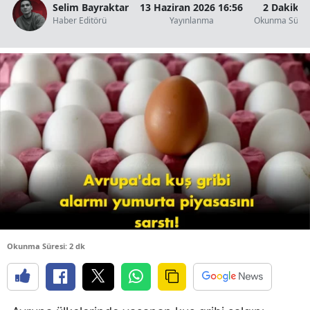
Selim Bayraktar
13 Haziran 2026 16:56
2 Dakika
B
Haber Editörü
Yayınlanma
Okunma Süres
B
B
B
B
B
Ç
Ç
Okunma Süresi: 2 dk
D
D