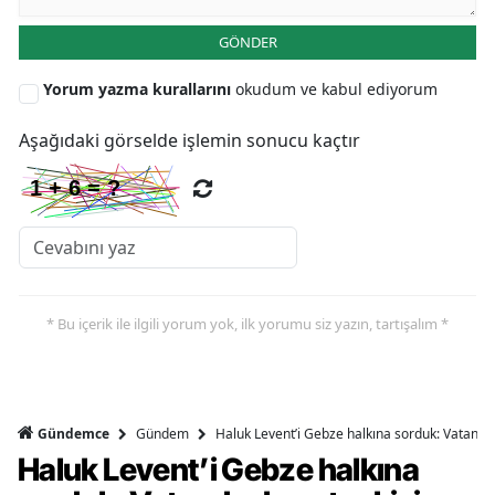
GÖNDER
Yorum yazma kurallarını
okudum ve kabul ediyorum
Aşağıdaki görselde işlemin sonucu kaçtır
* Bu içerik ile ilgili yorum yok, ilk yorumu siz yazın, tartışalım *
Gündem
Haluk Levent’i Gebze halkına sorduk: Vatandaşl
Gündemce
Haluk Levent’i Gebze halkına