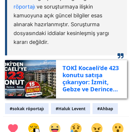
röportajı
ve soruşturmaya ilişkin
kamuoyuna açık güncel bilgiler esas
alınarak hazırlanmıştır. Soruşturma
dosyasındaki iddialar kesinleşmiş yargı
kararı değildir.
TOKİ Kocaeli’de 423
konutu satışa
çıkarıyor: İzmit,
Gebze ve Derince
listede
#sokak röportajı
#Haluk Levent
#Ahbap