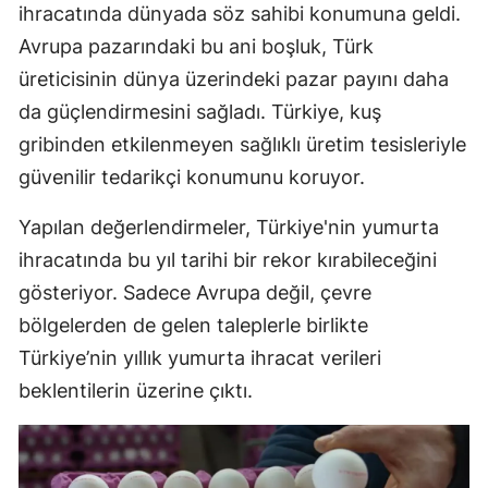
ihracatında dünyada söz sahibi konumuna geldi.
M
Avrupa pazarındaki bu ani boşluk, Türk
M
üreticisinin dünya üzerindeki pazar payını daha
da güçlendirmesini sağladı. Türkiye, kuş
K
gribinden etkilenmeyen sağlıklı üretim tesisleriyle
M
güvenilir tedarikçi konumunu koruyor.
M
Yapılan değerlendirmeler, Türkiye'nin yumurta
ihracatında bu yıl tarihi bir rekor kırabileceğini
gösteriyor. Sadece Avrupa değil, çevre
N
bölgelerden de gelen taleplerle birlikte
N
Türkiye’nin yıllık yumurta ihracat verileri
beklentilerin üzerine çıktı.
R
S