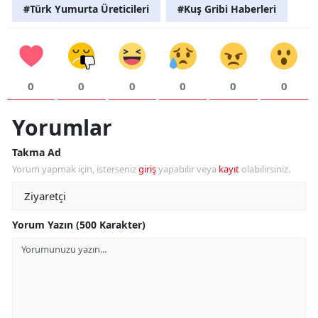
#Türk Yumurta Üreticileri
#Kuş Gribi Haberleri
0
0
0
0
0
0
Yorumlar
Takma Ad
Yorum yapmak için, isterseniz
giriş
yapabilir veya
kayıt
olabilirsiniz.
Yorum Yazın (500 Karakter)