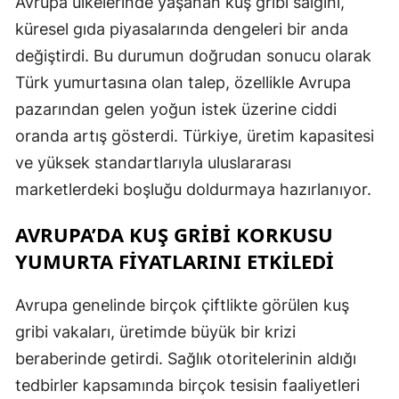
Avrupa ülkelerinde yaşanan kuş gribi salgını,
E
küresel gıda piyasalarında dengeleri bir anda
değiştirdi. Bu durumun doğrudan sonucu olarak
E
Türk yumurtasına olan talep, özellikle Avrupa
E
pazarından gelen yoğun istek üzerine ciddi
E
oranda artış gösterdi. Türkiye, üretim kapasitesi
ve yüksek standartlarıyla uluslararası
E
marketlerdeki boşluğu doldurmaya hazırlanıyor.
G
AVRUPA’DA KUŞ GRİBİ KORKUSU
G
YUMURTA FİYATLARINI ETKİLEDİ
Avrupa genelinde birçok çiftlikte görülen kuş
H
gribi vakaları, üretimde büyük bir krizi
H
beraberinde getirdi. Sağlık otoritelerinin aldığı
tedbirler kapsamında birçok tesisin faaliyetleri
I