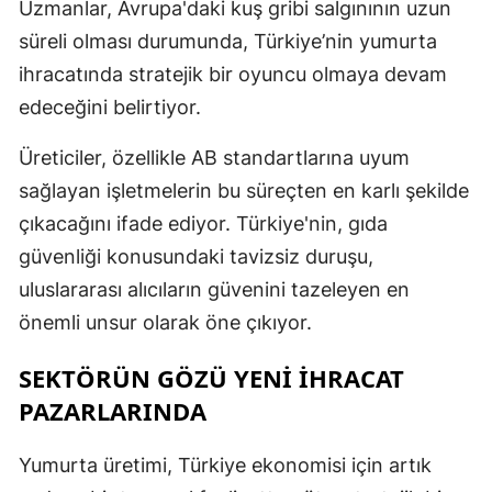
Uzmanlar, Avrupa'daki kuş gribi salgınının uzun
Y
süreli olması durumunda, Türkiye’nin yumurta
ihracatında stratejik bir oyuncu olmaya devam
Z
edeceğini belirtiyor.
A
Üreticiler, özellikle AB standartlarına uyum
B
sağlayan işletmelerin bu süreçten en karlı şekilde
çıkacağını ifade ediyor. Türkiye'nin, gıda
güvenliği konusundaki tavizsiz duruşu,
K
uluslararası alıcıların güvenini tazeleyen en
B
önemli unsur olarak öne çıkıyor.
Ş
SEKTÖRÜN GÖZÜ YENİ İHRACAT
B
PAZARLARINDA
A
Yumurta üretimi, Türkiye ekonomisi için artık
I