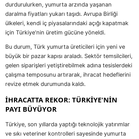
durdurulurken, yumurta arzında yaşanan
M
daralma fiyatları yukarı taşıdı. Avrupa Birliği
İ
ülkeleri, kendi iç piyasalarındaki açığı kapatmak
için Türkiye'nin üretim gücüne yöneldi.
İ
Bu durum, Türk yumurta üreticileri için yeni ve
K
büyük bir pazar kapısı araladı. Sektör temsilcileri,
K
gelen siparişleri yetiştirebilmek adına tesislerdeki
K
çalışma temposunu artırarak, ihracat hedeflerini
revize etmek durumunda kaldı.
K
K
İHRACATTA REKOR: TÜRKİYE'NİN
PAYI BÜYÜYOR
K
K
Türkiye, son yıllarda yaptığı teknolojik yatırımlar
ve sıkı veteriner kontrolleri sayesinde yumurta
K