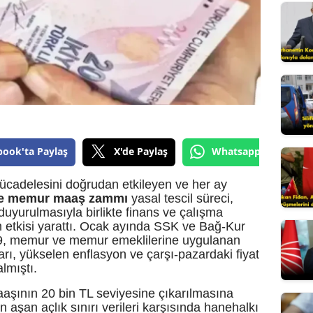
Edirne
Elazığ
Erzincan
Erzurum
Eskişehir
book'ta Paylaş
X'de Paylaş
Whatsapp'tan Gönde
Gaziantep
ücadelesini doğrudan etkileyen ve her ay
Giresun
ve memur maaş zammı
yasal tescil süreci,
uyurulmasıyla birlikte finans ve çalışma
Gümüşhane
m etkisi yarattı. Ocak ayında SSK ve Bağ-Kur
19, memur ve memur emeklilerine uygulanan
Hakkari
arı, yükselen enflasyon ve çarşı-pazardaki fiyat
lmıştı.
Hatay
aşının 20 bin TL seviyesine çıkarılmasına
Isparta
 aşan açlık sınırı verileri karşısında hanehalkı