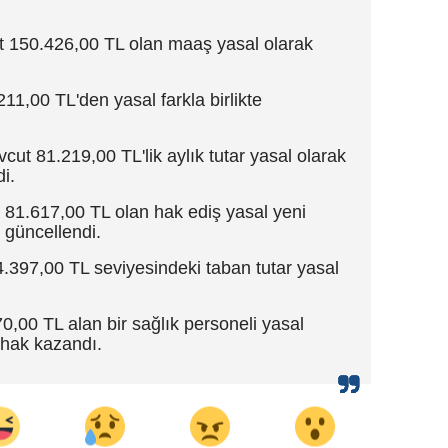
Yozgat
 150.426,00 TL olan maaş yasal olarak
Zonguldak
1,00 TL'den yasal farkla birlikte
Aksaray
ut 81.219,00 TL'lik aylık tutar yasal olarak
Bayburt
i.
Karaman
81.617,00 TL olan hak ediş yasal yeni
 güncellendi.
Kırıkkale
397,00 TL seviyesindeki taban tutar yasal
Batman
,00 TL alan bir sağlık personeli yasal
Şırnak
hak kazandı.
Bartın
Ardahan
Iğdır