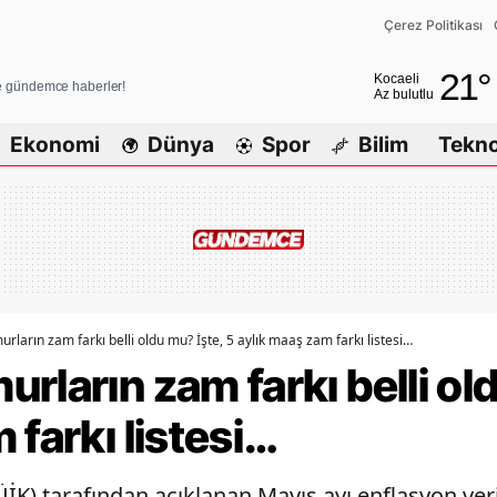
Çerez Politikası
Adana
21
°
Kocaeli
ve gündemce haberler!
Az bulutlu
Adıyaman
Ekonomi
Dünya
Spor
Bilim
Tekno
Afyonkarahis
Ağrı
Amasya
Ankara
Antalya
rların zam farkı belli oldu mu? İşte, 5 aylık maaş zam farkı listesi…
rların zam farkı belli old
Artvin
 farkı listesi…
Aydın
Balıkesir
ÜİK) tarafından açıklanan Mayıs ayı enflasyon veri