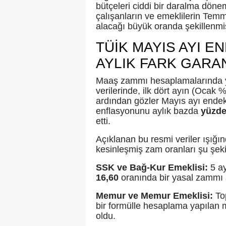
bütçeleri ciddi bir daralma dönem
çalışanların ve emeklilerin Temm
alacağı büyük oranda şekillenmi
TÜİK MAYIS AYI E
AYLIK FARK GARA
Maaş zammı hesaplamalarında ya
verilerinde, ilk dört ayın (Oca
ardından gözler Mayıs ayı endeks
enflasyonunu aylık bazda
yüzde
etti.
Açıklanan bu resmi veriler ışığı
kesinleşmiş zam oranları şu şekil
SSK ve Bağ-Kur Emeklisi:
5 ay
16,60
oranında bir yasal zammı 
Memur ve Memur Emeklisi:
Top
bir formülle hesaplama yapılan
oldu.