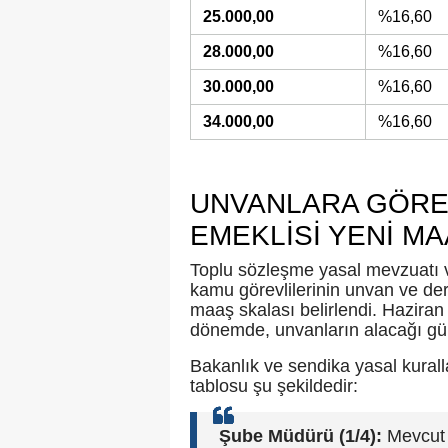
25.000,00
%16,60
28.000,00
%16,60
30.000,00
%16,60
34.000,00
%16,60
UNVANLARA GÖRE
EMEKLİSİ YENİ MA
Toplu sözleşme yasal mevzuatı v
kamu görevlilerinin unvan ve der
maaş skalası belirlendi. Haziran
dönemde, unvanların alacağı gün
Bakanlık ve sendika yasal kural
tablosu şu şekildedir:
Şube Müdürü (1/4):
Mevcut 