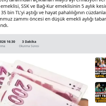
eklisi, SSK ve Bağ-Kur emeklisinin 5 aylık kesi
Bilecik
n 35 bin TL'yi aştığı ve hayat pahalılığının cüzdan
Bingöl
muz zammı öncesi en düşük emekli aylığı taban
ndı.
Bitlis
Bolu
2026 16:30
3 Dakika
Burdur
anma
Okunma Süresi
Bursa
Çanakkale
Çankırı
Çorum
Denizli
Diyarbakır