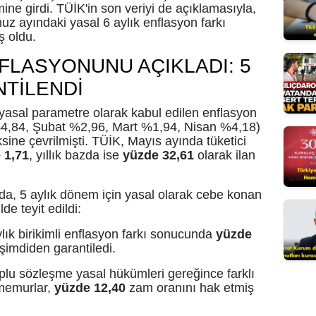
ine girdi. TÜİK'in son veriyi de açıklamasıyla,
Mersin
uz ayındaki yasal 6 aylık enflasyon farkı
ş oldu.
İstanbul
NFLASYONUNU AÇIKLADI: 5
İzmir
NTİLENDİ
Kars
sal parametre olarak kabul edilen enflasyon
k %4,84, Şubat %2,96, Mart %1,94, Nisan %4,18)
Kastamonu
ine çevrilmişti. TÜİK, Mayıs ayında tüketici
 1,71
, yıllık bazda ise
yüzde 32,61
olarak ilan
Kayseri
Kırklareli
nda, 5 aylık dönem için yasal olarak cebe konan
de teyit edildi:
Kırşehir
lık birikimli enflasyon farkı sonucunda
yüzde
şimdiden garantiledi.
Kocaeli
lu sözleşme yasal hükümleri gereğince farklı
Konya
 memurlar,
yüzde 12,40
zam oranını hak etmiş
Kütahya