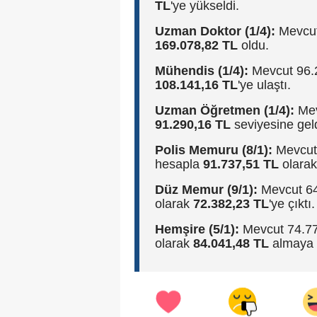
TL
'ye yükseldi.
Uzman Doktor (1/4):
Mevcut
169.078,82 TL
oldu.
Mühendis (1/4):
Mevcut 96.21
108.141,16 TL
'ye ulaştı.
Uzman Öğretmen (1/4):
Mevc
91.290,16 TL
seviyesine geld
Polis Memuru (8/1):
Mevcut 
hesapla
91.737,51 TL
olarak
Düz Memur (9/1):
Mevcut 64.
olarak
72.382,23 TL
'ye çıktı.
Hemşire (5/1):
Mevcut 74.770
olarak
84.041,48 TL
almaya 