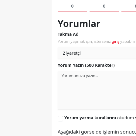
0
0
Yorumlar
Takma Ad
Yorum yapmak için, isterseniz
giriş
yapabili
Yorum Yazın (500 Karakter)
Yorum yazma kurallarını
okudum v
Aşağıdaki görselde işlemin sonucu