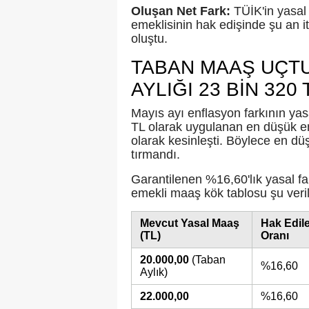
Oluşan Net Fark:
TÜİK'in yasal
emeklisinin hak edişinde şu an iti
oluştu.
TABAN MAAŞ UÇTU
AYLIĞI 23 BİN 320
Mayıs ayı enflasyon farkının yasa
TL olarak uygulanan en düşük eme
olarak kesinleşti. Böylece en dü
tırmandı.
Garantilenen %16,60'lık yasal 
emekli maaş kök tablosu şu veri
Mevcut Yasal Maaş
Hak Edile
(TL)
Oranı
20.000,00
(Taban
%16,60
Aylık)
22.000,00
%16,60