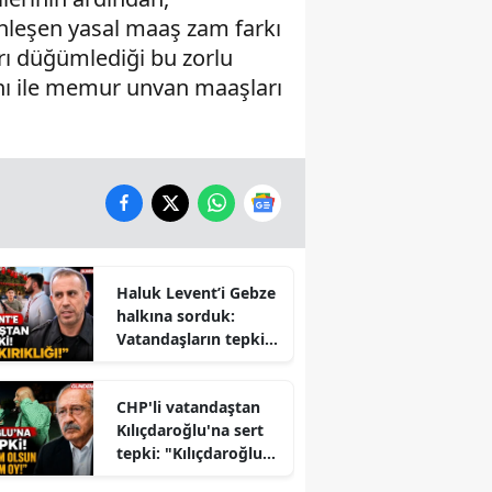
nleşen yasal maaş zam farkı
ları düğümlediği bu zorlu
ı ile memur unvan maaşları
Haluk Levent’i Gebze
halkına sorduk:
Vatandaşların tepkisi
dikkat çekti
CHP'li vatandaştan
Kılıçdaroğlu'na sert
tepki: "Kılıçdaroğlu
İktidara mı