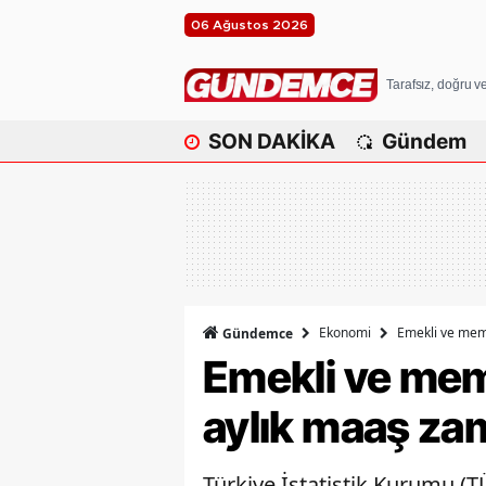
06 Ağustos 2026
Tarafsız, doğru 
SON DAKİKA
Gündem
Ekonomi
Emekli ve memu
Gündemce
Emekli ve memu
aylık maaş zam
Türkiye İstatistik Kurumu (T