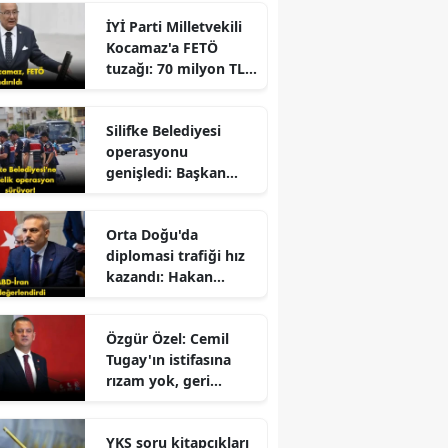
Çalışıyor?" Tartışması
İYİ Parti Milletvekili
Büyüyor
Kocamaz'a FETÖ
tuzağı: 70 milyon TL
dolandırıldı!
Silifke Belediyesi
operasyonu
genişledi: Başkan
yardımcısı gözaltına
alındı
r
Orta Doğu'da
diplomasi trafiği hız
kazandı: Hakan
Fidan'dan kritik
mesajlar!
Özgür Özel: Cemil
Tugay'ın istifasına
rızam yok, geri
dönmesini
bekliyorum!
YKS soru kitapçıkları