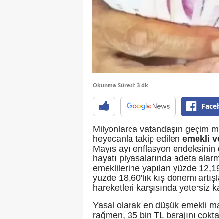
Okunma Süresi: 3 dk
Face
Milyonlarca vatandaşın geçim m
heyecanla takip edilen
emekli 
Mayıs ayı enflasyon endeksinin d
hayatı piyasalarında adeta alar
emeklilerine yapılan yüzde 12,
yüzde 18,60'lık kış dönemi artışl
hareketleri karşısında yetersiz ka
Yasal olarak en düşük emekli ma
rağmen, 35 bin TL barajını çoktan