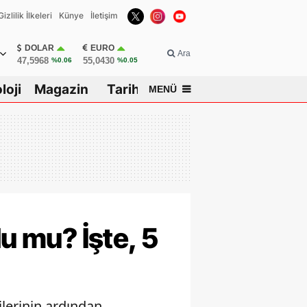
Gizlilik İlkeleri
Künye
İletişim
DOLAR
EURO
Ara
47,5968
55,0430
%0.06
%0.05
loji
Magazin
Tarih
MENÜ
ar
u mu? İşte, 5
lerinin ardından,