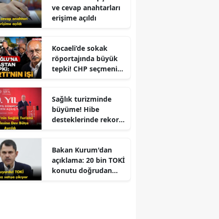
ve cevap anahtarları
erişime açıldı
Kocaeli’de sokak
röportajında büyük
tepki! CHP seçmeni
Kemal Kılıçdaroğlu
için ne dedi?
Sağlık turizminde
büyüme! Hibe
desteklerinde rekor
artış ve yerli üretim
hedefleriyle sektöre
Bakan Kurum'dan
yeni bir çehre
açıklama: 20 bin TOKİ
kazandırılıyor mu?
konutu doğrudan
satışa sunulacak!