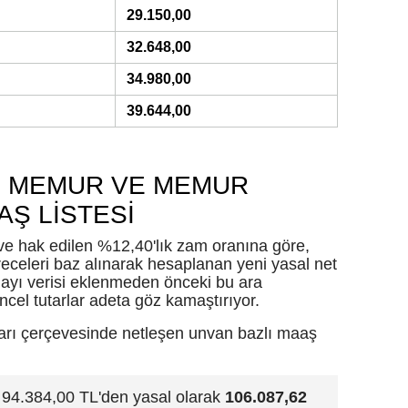
29.150,00
Samsun
32.648,00
Siirt
34.980,00
Sinop
39.644,00
Sivas
 MEMUR VE MEMUR
Tekirdağ
AŞ LİSTESİ
Tokat
e hak edilen %12,40'lık zam oranına göre,
Trabzon
eceleri baz alınarak hesaplanan yeni yasal net
 ayı verisi eklenmeden önceki bu ara
Tunceli
cel tutarlar adeta göz kamaştırıyor.
Şanlıurfa
ları çerçevesinde netleşen unvan bazlı maaş
Uşak
94.384,00 TL'den yasal olarak
106.087,62
Van