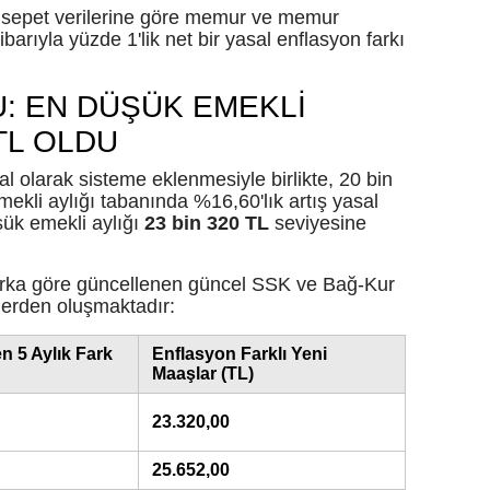
 sepet verilerine göre memur ve memur
Malatya
barıyla yüzde 1'lik net bir yasal enflasyon farkı
Manisa
: EN DÜŞÜK EMEKLİ
Kahramanma
 TL OLDU
Mardin
l olarak sisteme eklenmesiyle birlikte, 20 bin
kli aylığı tabanında %16,60'lık artış yasal
Muğla
şük emekli aylığı
23 bin 320 TL
seviyesine
Muş
farka göre güncellenen güncel SSK ve Bağ-Kur
Nevşehir
lerden oluşmaktadır:
Niğde
n 5 Aylık Fark
Enflasyon Farklı Yeni
Maaşlar (TL)
Ordu
23.320,00
Rize
25.652,00
Sakarya