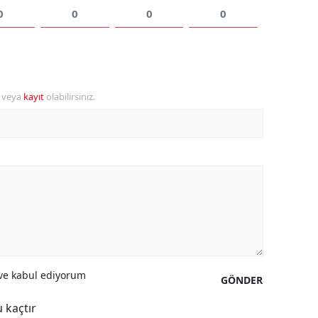
0
0
0
0
Yalova
Karabük
Kilis
r veya
kayıt
olabilirsiniz.
Osmaniye
Düzce
e kabul ediyorum
GÖNDER
 kaçtır