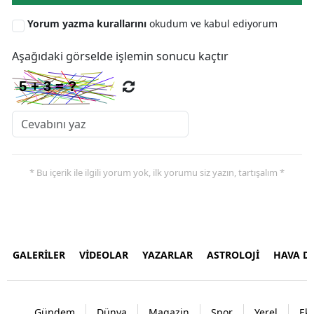
Yorum yazma kurallarını
okudum ve kabul ediyorum
Aşağıdaki görselde işlemin sonucu kaçtır
* Bu içerik ile ilgili yorum yok, ilk yorumu siz yazın, tartışalım *
GALERİLER
VİDEOLAR
YAZARLAR
ASTROLOJİ
HAVA 
Gündem
Dünya
Magazin
Spor
Yerel
Ek