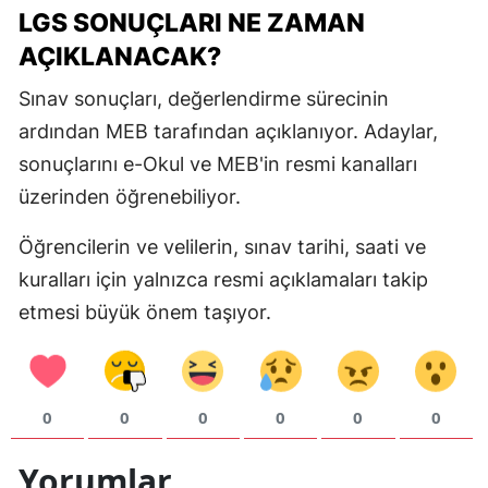
LGS SONUÇLARI NE ZAMAN
M
AÇIKLANACAK?
M
Sınav sonuçları, değerlendirme sürecinin
K
ardından MEB tarafından açıklanıyor. Adaylar,
sonuçlarını e-Okul ve MEB'in resmi kanalları
M
üzerinden öğrenebiliyor.
M
Öğrencilerin ve velilerin, sınav tarihi, saati ve
kuralları için yalnızca resmi açıklamaları takip
N
etmesi büyük önem taşıyor.
N
0
0
0
0
0
0
R
Yorumlar
S