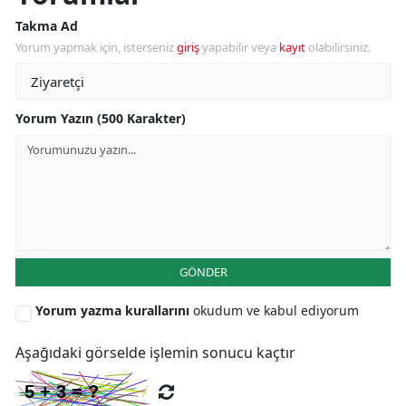
Takma Ad
Yorum yapmak için, isterseniz
giriş
yapabilir veya
kayıt
olabilirsiniz.
S
S
Yorum Yazın (500 Karakter)
S
T
T
T
GÖNDER
T
Yorum yazma kurallarını
okudum ve kabul ediyorum
Ş
Aşağıdaki görselde işlemin sonucu kaçtır
U
V