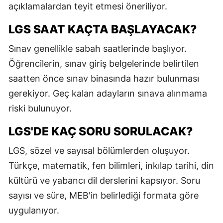
açıklamalardan teyit etmesi öneriliyor.
M
LGS SAAT KAÇTA BAŞLAYACAK?
İ
Sınav genellikle sabah saatlerinde başlıyor.
İ
Öğrencilerin, sınav giriş belgelerinde belirtilen
K
saatten önce sınav binasında hazır bulunması
gerekiyor. Geç kalan adayların sınava alınmama
K
riski bulunuyor.
K
LGS'DE KAÇ SORU SORULACAK?
K
LGS, sözel ve sayısal bölümlerden oluşuyor.
K
Türkçe, matematik, fen bilimleri, inkılap tarihi, din
K
kültürü ve yabancı dil derslerini kapsıyor. Soru
sayısı ve süre, MEB'in belirlediği formata göre
K
uygulanıyor.
K