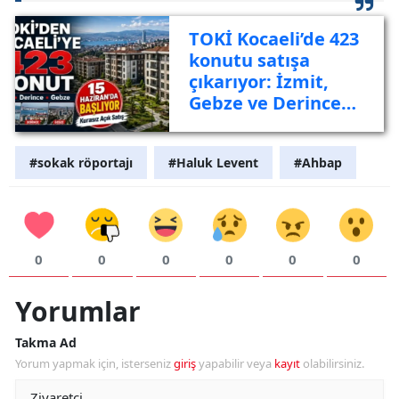
TOKİ Kocaeli’de 423
konutu satışa
çıkarıyor: İzmit,
Gebze ve Derince
listede
#sokak röportajı
#Haluk Levent
#Ahbap
0
0
0
0
0
0
Yorumlar
Takma Ad
Yorum yapmak için, isterseniz
giriş
yapabilir veya
kayıt
olabilirsiniz.