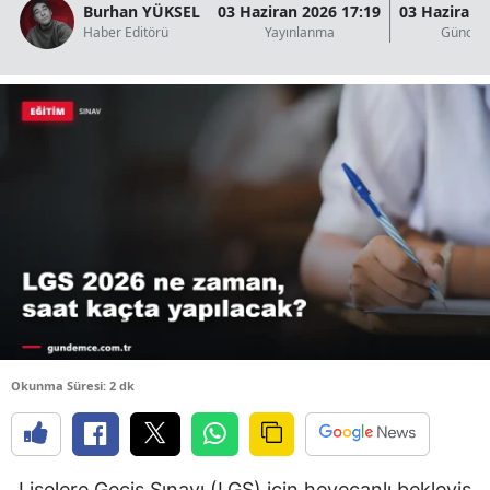
Burhan YÜKSEL
03 Haziran 2026 17:19
03 Haziran 
B
Haber Editörü
Yayınlanma
Güncel
B
B
B
B
B
Ç
Ç
Okunma Süresi: 2 dk
D
D
Liselere Geçiş Sınavı (LGS) için heyecanlı bekleyiş