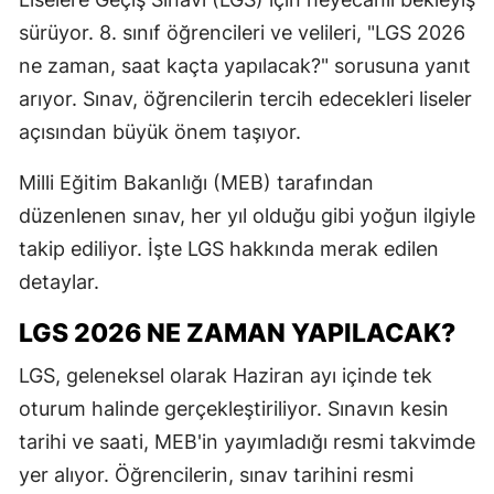
E
sürüyor. 8. sınıf öğrencileri ve velileri, "LGS 2026
ne zaman, saat kaçta yapılacak?" sorusuna yanıt
E
arıyor. Sınav, öğrencilerin tercih edecekleri liseler
E
açısından büyük önem taşıyor.
E
Milli Eğitim Bakanlığı (MEB) tarafından
E
düzenlenen sınav, her yıl olduğu gibi yoğun ilgiyle
takip ediliyor. İşte LGS hakkında merak edilen
G
detaylar.
G
LGS 2026 NE ZAMAN YAPILACAK?
LGS, geleneksel olarak Haziran ayı içinde tek
H
oturum halinde gerçekleştiriliyor. Sınavın kesin
H
tarihi ve saati, MEB'in yayımladığı resmi takvimde
yer alıyor. Öğrencilerin, sınav tarihini resmi
I