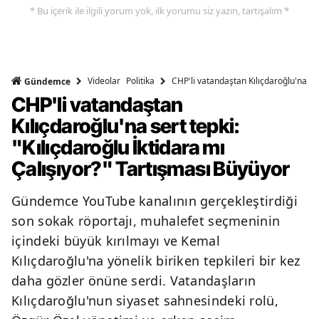
* Bu içerik ile ilgili yorum yok, ilk yorumu siz yazın, tartışalım *
Videolar
Politika
CHP'li vatandaştan Kılıçdaroğlu'na ser
Gündemce
CHP'li vatandaştan
Kılıçdaroğlu'na sert tepki:
"Kılıçdaroğlu İktidara mı
Çalışıyor?" Tartışması Büyüyor
Gündemce YouTube kanalının gerçekleştirdiği
son sokak röportajı, muhalefet seçmeninin
içindeki büyük kırılmayı ve Kemal
Kılıçdaroğlu'na yönelik biriken tepkileri bir kez
daha gözler önüne serdi. Vatandaşların
Kılıçdaroğlu'nun siyaset sahnesindeki rolü,