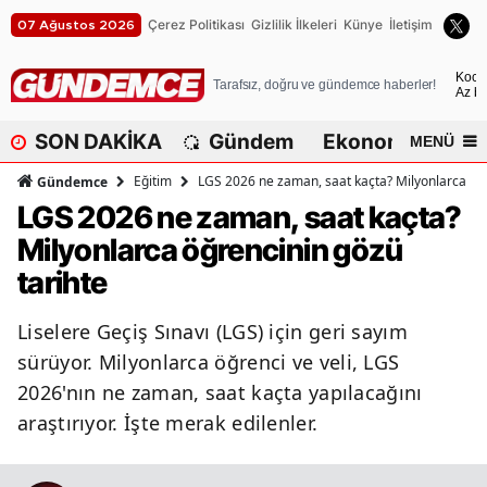
Çerez Politikası
Gizlilik İlkeleri
Künye
İletişim
07 Ağustos 2026
A
Koca
Tarafsız, doğru ve gündemce haberler!
Az bu
A
SON DAKİKA
Gündem
Ekonomi
Dü
MENÜ
A
Eğitim
LGS 2026 ne zaman, saat kaçta? Milyonlarca öğr
Gündemce
A
LGS 2026 ne zaman, saat kaçta?
Milyonlarca öğrencinin gözü
A
tarihte
A
Liselere Geçiş Sınavı (LGS) için geri sayım
A
sürüyor. Milyonlarca öğrenci ve veli, LGS
A
2026'nın ne zaman, saat kaçta yapılacağını
araştırıyor. İşte merak edilenler.
A
B