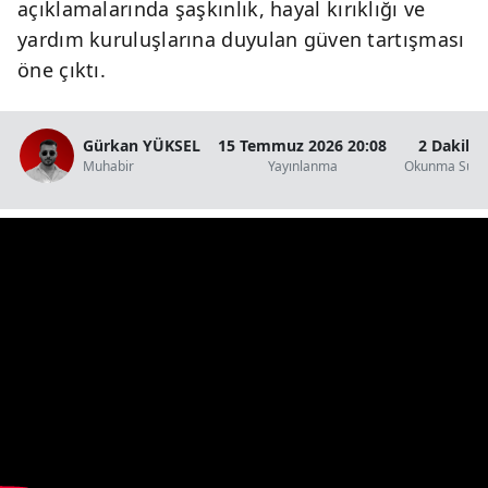
açıklamalarında şaşkınlık, hayal kırıklığı ve
yardım kuruluşlarına duyulan güven tartışması
Y
öne çıktı.
K
K
Gürkan YÜKSEL
15 Temmuz 2026 20:08
2 Dakika
Muhabir
Yayınlanma
Okunma Süre
O
D