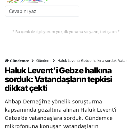
Y
Z
* Bu içerik ile ilgili yorum yok, ilk yorumu siz yazın, tartışalım *
A
B
Gündem
Haluk Levent’i Gebze halkına sorduk: Vatandaşl
Gündemce
Haluk Levent’i Gebze halkına
K
sorduk: Vatandaşların tepkisi
B
dikkat çekti
Ş
Ahbap Derneği’ne yönelik soruşturma
B
kapsamında gözaltına alınan Haluk Levent’i
Gebze’de vatandaşlara sorduk. Gündemce
A
mikrofonuna konuşan vatandaşların
I