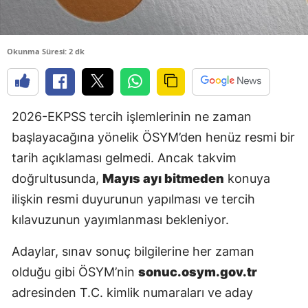
E
E
Okunma Süresi: 2 dk
E
E
2026-EKPSS tercih işlemlerinin ne zaman
E
başlayacağına yönelik ÖSYM’den henüz resmi bir
tarih açıklaması gelmedi. Ancak takvim
G
doğrultusunda,
Mayıs ayı bitmeden
konuya
G
ilişkin resmi duyurunun yapılması ve tercih
kılavuzunun yayımlanması bekleniyor.
H
Adaylar, sınav sonuç bilgilerine her zaman
H
olduğu gibi ÖSYM’nin
sonuc.osym.gov.tr
adresinden T.C. kimlik numaraları ve aday
I