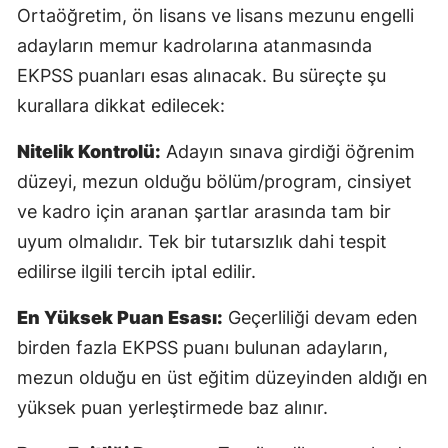
Ortaöğretim, ön lisans ve lisans mezunu engelli
M
adayların memur kadrolarına atanmasında
M
EKPSS puanları esas alınacak. Bu süreçte şu
kurallara dikkat edilecek:
K
Nitelik Kontrolü:
Adayın sınava girdiği öğrenim
M
düzeyi, mezun olduğu bölüm/program, cinsiyet
M
ve kadro için aranan şartlar arasında tam bir
uyum olmalıdır. Tek bir tutarsızlık dahi tespit
edilirse ilgili tercih iptal edilir.
N
En Yüksek Puan Esası:
Geçerliliği devam eden
N
birden fazla EKPSS puanı bulunan adayların,
mezun olduğu en üst eğitim düzeyinden aldığı en
R
yüksek puan yerleştirmede baz alınır.
S