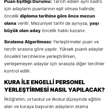
Puan Eşitliği Durumu:
Tercih edilen aynı kadro
için adayların puanlarının eşit olması halinde;
öncelik
diploma tarihine göre önce mezun
S
olana
verilir. Mezuniyet tarihi de aynıysa,
yaşı
S
büyük olan aday
öncelik hakkı kazanır.
S
Sıralama Algoritması:
Yerleştirmeler puan ve
T
tercih sırasına göre yapılır. Yüksek puanlı adaylar
öncelikli tercihlerine yerleştirilirken,
T
yerleşemeyen adaylar için sırasıyla diğer tercihler
T
kontrol edilir.
T
KURA İLE ENGELLI PERSONEL
Ş
YERLEŞTIRMESI NASIL YAPILACAK?
U
İlköğretim, ortaokul ve ilkokul düzeyinde eğitim
alan ve kuraya başvuran adayların atama
V