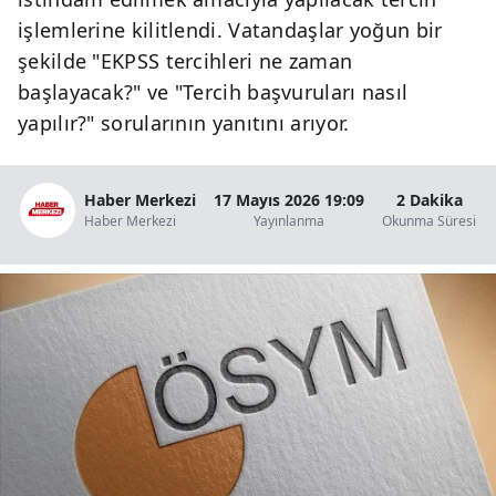
B
işlemlerine kilitlendi. Vatandaşlar yoğun bir
şekilde "EKPSS tercihleri ne zaman
B
başlayacak?" ve "Tercih başvuruları nasıl
B
yapılır?" sorularının yanıtını arıyor.
B
Haber Merkezi
17 Mayıs 2026 19:09
2 Dakika
B
Haber Merkezi
Yayınlanma
Okunma Süresi
B
Ç
Ç
D
D