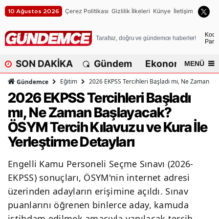
Çerez Politikası
Gizlilik İlkeleri
Künye
İletişim
10 Ağustos 2026
A
Koca
Tarafsız, doğru ve gündemce haberler!
Parça
A
SON DAKİKA
Gündem
Ekonomi
Dü
MENÜ
A
Eğitim
2026 EKPSS Tercihleri Başladı mı, Ne Zaman Baş
Gündemce
A
2026 EKPSS Tercihleri Başladı
mı, Ne Zaman Başlayacak?
A
ÖSYM Tercih Kılavuzu ve Kura İle
A
Yerleştirme Detayları
A
Engelli Kamu Personeli Seçme Sınavı (2026-
A
EKPSS) sonuçları, ÖSYM'nin internet adresi
A
üzerinden adayların erişimine açıldı. Sınav
puanlarını öğrenen binlerce aday, kamuda
B
istihdam edilmek amacıyla yapılacak tercih