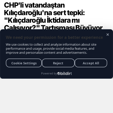
CHP'li vatandaştan
Kılıçdaroğlu'na sert tepki:
"Kılıçdaroğlu İktidara mı
Çalışıyor?" Tartışması Büyüyor
Gündemce YouTube kanalının gerçekleştirdiği
son sokak röportajı, muhalefet seçmeninin
içindeki büyük kırılmayı ve Kemal
Kılıçdaroğlu'na yönelik biriken tepkileri bir kez
daha gözler önüne serdi. Vatandaşların
Kılıçdaroğlu'nun siyaset sahnesindeki rolü,
Özgür Özel yönetimi ve erken seçim
senaryoları hakkındaki açıklamaları sosyal
medyada gündem yarattı.