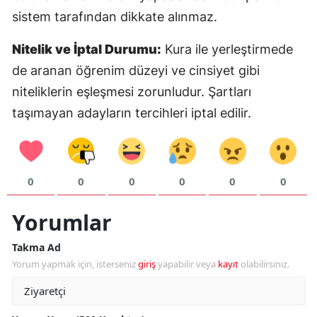
sistem tarafından dikkate alınmaz.
Y
Nitelik ve İptal Durumu:
Kura ile yerleştirmede
K
de aranan öğrenim düzeyi ve cinsiyet gibi
K
niteliklerin eşleşmesi zorunludur. Şartları
taşımayan adayların tercihleri iptal edilir.
O
D
0
0
0
0
0
0
Yorumlar
Takma Ad
Yorum yapmak için, isterseniz
giriş
yapabilir veya
kayıt
olabilirsiniz.