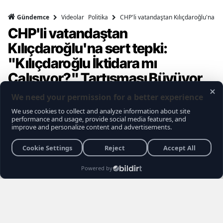
Videolar
Politika
CHP'li vatandaştan Kılıçdaroğlu'na ser
Gündemce
CHP'li vatandaştan
Kılıçdaroğlu'na sert tepki:
"Kılıçdaroğlu İktidara mı
Çalışıyor?" Tartışması Büyüyor
Gündemce YouTube kanalının gerçekleştirdiği
son sokak röportajı, muhalefet seçmeninin
içindeki büyük kırılmayı ve Kemal
Kılıçdaroğlu'na yönelik biriken tepkileri bir kez
daha gözler önüne serdi. Vatandaşların
Kılıçdaroğlu'nun siyaset sahnesindeki rolü,
Özgür Özel yönetimi ve erken seçim
senaryoları hakkındaki açıklamaları sosyal
medyada gündem yarattı.