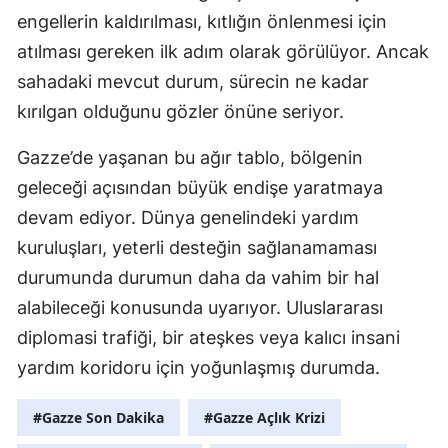
engellerin kaldırılması, kıtlığın önlenmesi için
atılması gereken ilk adım olarak görülüyor. Ancak
S
sahadaki mevcut durum, sürecin ne kadar
kırılgan olduğunu gözler önüne seriyor.
S
S
Gazze’de yaşanan bu ağır tablo, bölgenin
geleceği açısından büyük endişe yaratmaya
T
devam ediyor. Dünya genelindeki yardım
T
kuruluşları, yeterli desteğin sağlanamaması
durumunda durumun daha da vahim bir hal
T
alabileceği konusunda uyarıyor. Uluslararası
T
diplomasi trafiği, bir ateşkes veya kalıcı insani
Ş
yardım koridoru için yoğunlaşmış durumda.
U
#Gazze Son Dakika
#Gazze Açlık Krizi
V