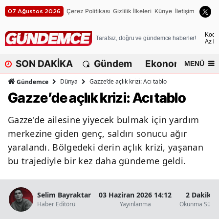
Çerez Politikası
Gizlilik İlkeleri
Künye
İletişim
07 Ağustos 2026
A
Koca
Tarafsız, doğru ve gündemce haberler!
Az bu
A
SON DAKİKA
Gündem
Ekonomi
Dü
MENÜ
A
Dünya
Gazze’de açlık krizi: Acı tablo
Gündemce
A
Gazze’de açlık krizi: Acı tablo
A
Gazze'de ailesine yiyecek bulmak için yardım
A
merkezine giden genç, saldırı sonucu ağır
yaralandı. Bölgedeki derin açlık krizi, yaşanan
A
bu trajediyle bir kez daha gündeme geldi.
A
A
Selim Bayraktar
03 Haziran 2026 14:12
2 Dakika
Haber Editörü
Yayınlanma
Okunma Süres
B