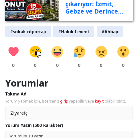
çıkarıyor: İzmit,
Gebze ve Derince
listede
#sokak röportajı
#Haluk Levent
#Ahbap
0
0
0
0
0
0
Yorumlar
Takma Ad
Yorum yapmak için, isterseniz
giriş
yapabilir veya
kayıt
olabilirsiniz.
Yorum Yazın (500 Karakter)