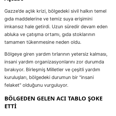
E
Gazze’de açlık krizi, bölgedeki sivil halkın temel
E
gıda maddelerine ve temiz suya erişimini
imkansız hale getirdi. Uzun süredir devam eden
E
abluka ve çatışma ortamı, gıda stoklarının
E
tamamen tükenmesine neden oldu.
E
Bölgeye giren yardım tırlarının yetersiz kalması,
G
insani yardım organizasyonlarını zor durumda
bırakıyor. Birleşmiş Milletler ve çeşitli yardım
G
kuruluşları, bölgedeki durumun bir "insani
felaket" olduğunu vurguluyor.
H
BÖLGEDEN GELEN ACI TABLO ŞOKE
H
ETTİ
I