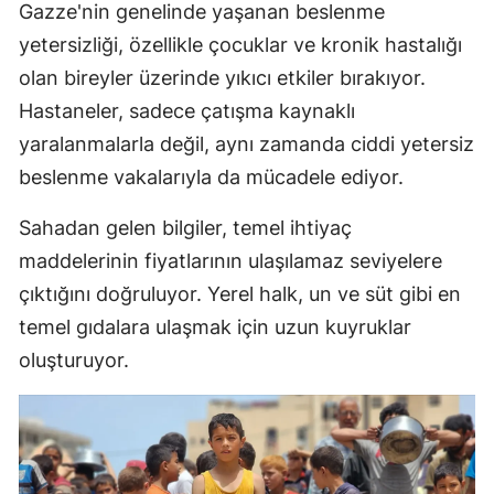
Gazze'nin genelinde yaşanan beslenme
M
yetersizliği, özellikle çocuklar ve kronik hastalığı
İ
olan bireyler üzerinde yıkıcı etkiler bırakıyor.
Hastaneler, sadece çatışma kaynaklı
İ
yaralanmalarla değil, aynı zamanda ciddi yetersiz
K
beslenme vakalarıyla da mücadele ediyor.
K
Sahadan gelen bilgiler, temel ihtiyaç
K
maddelerinin fiyatlarının ulaşılamaz seviyelere
çıktığını doğruluyor. Yerel halk, un ve süt gibi en
K
temel gıdalara ulaşmak için uzun kuyruklar
K
oluşturuyor.
K
K
K