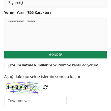
Y
Yorum Yazın (500 Karakter)
K
K
O
D
GÖNDER
Yorum yazma kurallarını
okudum ve kabul ediyorum
Aşağıdaki görselde işlemin sonucu kaçtır