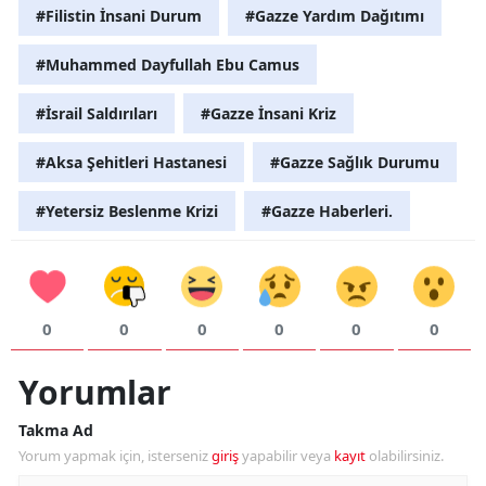
#Filistin İnsani Durum
#Gazze Yardım Dağıtımı
Y
#Muhammed Dayfullah Ebu Camus
Z
#İsrail Saldırıları
#Gazze İnsani Kriz
A
#Aksa Şehitleri Hastanesi
#Gazze Sağlık Durumu
B
#Yetersiz Beslenme Krizi
#Gazze Haberleri.
K
B
0
0
0
0
0
0
Ş
Yorumlar
B
Takma Ad
A
Yorum yapmak için, isterseniz
giriş
yapabilir veya
kayıt
olabilirsiniz.
I