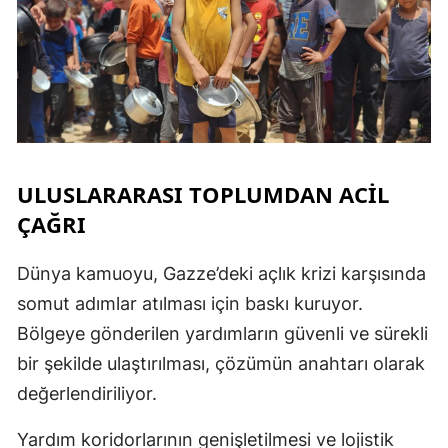
M
M
K
M
ULUSLARARASI TOPLUMDAN ACİL
M
ÇAĞRI
Dünya kamuoyu, Gazze’deki açlık krizi karşısında
N
somut adımlar atılması için baskı kuruyor.
N
Bölgeye gönderilen yardımların güvenli ve sürekli
bir şekilde ulaştırılması, çözümün anahtarı olarak
değerlendiriliyor.
R
Yardım koridorlarının genişletilmesi ve lojistik
S