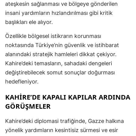
ateşkesin sağlanması ve bölgeye gönderilen
M
insani yardımların hızlandırılması gibi kritik
İ
başlıkları ele alıyor.
İ
Özellikle bölgesel istikrarın korunması
noktasında Türkiye’nin güvenlik ve istihbarat
K
alanındaki stratejik hamleleri dikkat çekiyor.
K
Kahire’deki temasların, sahadaki dengeleri
K
değiştirebilecek somut sonuçlar doğurması
hedefleniyor.
K
KAHİRE’DE KAPALI KAPILAR ARDINDA
K
GÖRÜŞMELER
K
K
Kahire’deki diplomasi trafiğinde, Gazze halkına
yönelik yardımların kesintisiz sürmesi ve esir
K