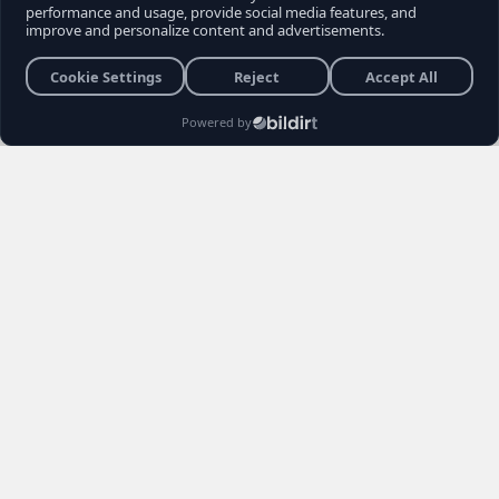
son sokak röportajı, muhalefet seçmeninin
içindeki büyük kırılmayı ve Kemal
Kılıçdaroğlu'na yönelik biriken tepkileri bir kez
daha gözler önüne serdi. Vatandaşların
Kılıçdaroğlu'nun siyaset sahnesindeki rolü,
Özgür Özel yönetimi ve erken seçim
senaryoları hakkındaki açıklamaları sosyal
medyada gündem yarattı.
Burhan YÜKSEL
26 Haziran 2026 22:04
3 Dakika
Haber Editörü
Yayınlanma
Okunma Süres