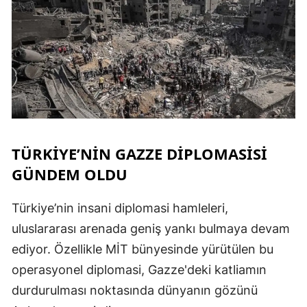
S
S
S
T
TÜRKİYE’NİN GAZZE DİPLOMASİSİ
T
GÜNDEM OLDU
T
Türkiye’nin insani diplomasi hamleleri,
T
uluslararası arenada geniş yankı bulmaya devam
Ş
ediyor. Özellikle MİT bünyesinde yürütülen bu
operasyonel diplomasi, Gazze'deki katliamın
U
durdurulması noktasında dünyanın gözünü
V