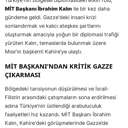
Türkiye'nin bölgesel diplomasideki etkin rolü,
E
MİT Başkanı İbrahim Kalın
ile bir kez daha
gündeme geldi. Gazze'deki insani krizi
E
sonlandırmak ve kalıcı ateşkes şartlarını
E
oluşturmak amacıyla yoğun bir diplomasi trafiği
E
yürüten Kalın, temaslarda bulunmak üzere
Mısır’ın başkenti Kahire’ye ulaştı.
E
MİT BAŞKANI’NDAN KRİTİK GAZZE
G
ÇIKARMASI
G
Bölgedeki tansiyonun düşürülmesi ve İsrail-
Filistin arasındaki çatışmaların sona erdirilmesi
H
adına Türkiye’nin üstlendiği arabuluculuk
H
faaliyetleri hız kazandı. MİT Başkanı İbrahim
Kalın, Kahire'deki görüşmelerinde Gazze’de
I