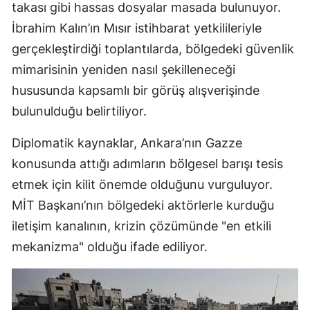
takası gibi hassas dosyalar masada bulunuyor.
M
İbrahim Kalın’ın Mısır istihbarat yetkilileriyle
gerçekleştirdiği toplantılarda, bölgedeki güvenlik
M
mimarisinin yeniden nasıl şekilleneceği
K
hususunda kapsamlı bir görüş alışverişinde
M
bulunulduğu belirtiliyor.
M
Diplomatik kaynaklar, Ankara’nın Gazze
konusunda attığı adımların bölgesel barışı tesis
etmek için kilit önemde olduğunu vurguluyor.
N
MİT Başkanı’nın bölgedeki aktörlerle kurduğu
N
iletişim kanalının, krizin çözümünde "en etkili
mekanizma" olduğu ifade ediliyor.
R
S