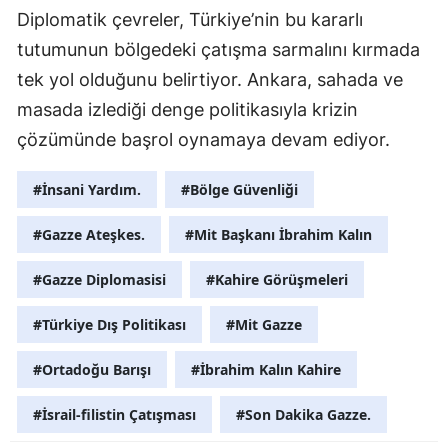
Diplomatik çevreler, Türkiye’nin bu kararlı
Y
tutumunun bölgedeki çatışma sarmalını kırmada
tek yol olduğunu belirtiyor. Ankara, sahada ve
K
masada izlediği denge politikasıyla krizin
K
çözümünde başrol oynamaya devam ediyor.
O
#İnsani Yardım.
#Bölge Güvenliği
D
#Gazze Ateşkes.
#Mit Başkanı İbrahim Kalın
#Gazze Diplomasisi
#Kahire Görüşmeleri
#Türkiye Dış Politikası
#Mit Gazze
#Ortadoğu Barışı
#İbrahim Kalın Kahire
#İsrail-filistin Çatışması
#Son Dakika Gazze.