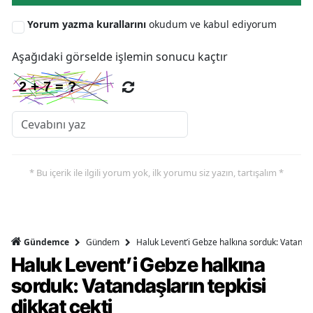
Yorum yazma kurallarını
okudum ve kabul ediyorum
Aşağıdaki görselde işlemin sonucu kaçtır
* Bu içerik ile ilgili yorum yok, ilk yorumu siz yazın, tartışalım *
Gündem
Haluk Levent’i Gebze halkına sorduk: Vatandaşl
Gündemce
Haluk Levent’i Gebze halkına
sorduk: Vatandaşların tepkisi
dikkat çekti