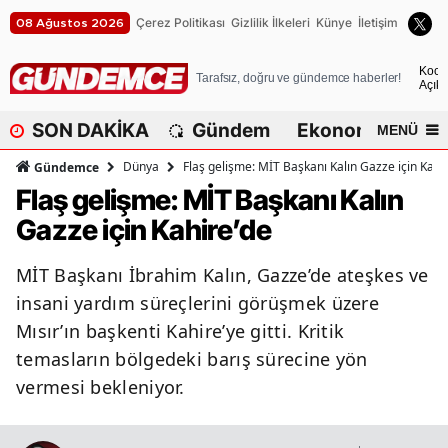
Çerez Politikası
Gizlilik İlkeleri
Künye
İletişim
08 Ağustos 2026
A
Koca
Tarafsız, doğru ve gündemce haberler!
Açık
A
SON DAKİKA
Gündem
Ekonomi
Dü
MENÜ
A
Dünya
Flaş gelişme: MİT Başkanı Kalın Gazze için Kahi
Gündemce
A
Flaş gelişme: MİT Başkanı Kalın
Gazze için Kahire’de
A
A
MİT Başkanı İbrahim Kalın, Gazze’de ateşkes ve
insani yardım süreçlerini görüşmek üzere
A
Mısır’ın başkenti Kahire’ye gitti. Kritik
A
temasların bölgedeki barış sürecine yön
vermesi bekleniyor.
A
B