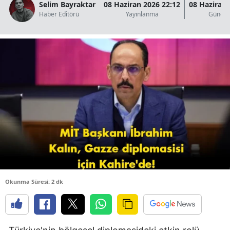
Selim Bayraktar
08 Haziran 2026 22:12
08 Haziran 
B
Haber Editörü
Yayınlanma
Güncel
B
B
B
B
B
Ç
Ç
Okunma Süresi: 2 dk
D
D