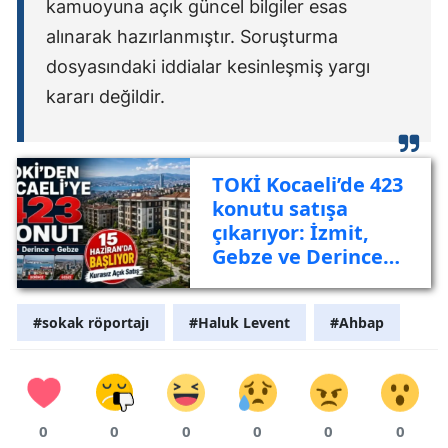
kamuoyuna açık güncel bilgiler esas
alınarak hazırlanmıştır. Soruşturma
dosyasındaki iddialar kesinleşmiş yargı
kararı değildir.
TOKİ Kocaeli’de 423
konutu satışa
çıkarıyor: İzmit,
Gebze ve Derince
listede
#sokak röportajı
#Haluk Levent
#Ahbap
0
0
0
0
0
0