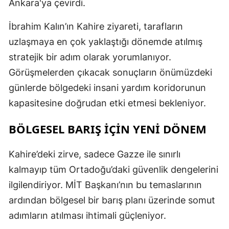
Ankara'ya çevirdi.
Y
İbrahim Kalın’ın Kahire ziyareti, tarafların
Z
uzlaşmaya en çok yaklaştığı dönemde atılmış
stratejik bir adım olarak yorumlanıyor.
A
Görüşmelerden çıkacak sonuçların önümüzdeki
B
günlerde bölgedeki insani yardım koridorunun
kapasitesine doğrudan etki etmesi bekleniyor.
K
BÖLGESEL BARIŞ İÇİN YENİ DÖNEM
B
Kahire’deki zirve, sadece Gazze ile sınırlı
Ş
kalmayıp tüm Ortadoğu’daki güvenlik dengelerini
ilgilendiriyor. MİT Başkanı’nın bu temaslarının
B
ardından bölgesel bir barış planı üzerinde somut
A
adımların atılması ihtimali güçleniyor.
I