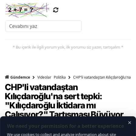
* Bu içerik ile ilgili yorum yok, ilk yorumu siz yazın, tartışalım *
Videolar
Politika
CHP'li vatandaştan Kılıçdaroğlu'na ser
Gündemce
CHP'li vatandaştan
Kılıçdaroğlu'na sert tepki:
"Kılıçdaroğlu İktidara mı
Çalışıyor?" Tartışması Büyüyor
Gündemce YouTube kanalının gerçekleştirdiği