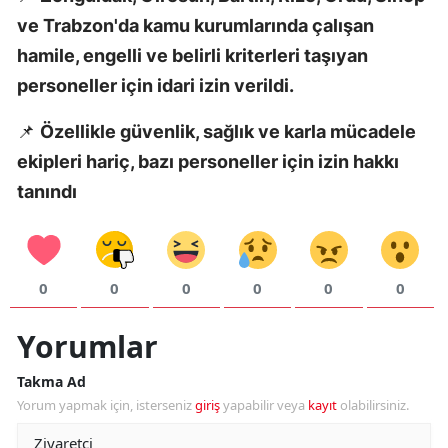
ve Trabzon'da kamu kurumlarında çalışan
Y
hamile, engelli ve belirli kriterleri taşıyan
Z
personeller için idari izin verildi.
A
📌
Özellikle güvenlik, sağlık ve karla mücadele
B
ekipleri hariç, bazı personeller için izin hakkı
tanındı
K
B
0
0
0
0
0
0
Ş
Yorumlar
B
Takma Ad
Yorum yapmak için, isterseniz
giriş
yapabilir veya
kayıt
olabilirsiniz.
A
I