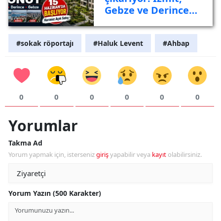
Gebze ve Derince
listede
#sokak röportajı
#Haluk Levent
#Ahbap
0
0
0
0
0
0
Yorumlar
Takma Ad
Yorum yapmak için, isterseniz
giriş
yapabilir veya
kayıt
olabilirsiniz.
Yorum Yazın (500 Karakter)