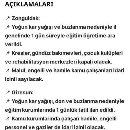
AÇIKLAMALARI
M
📍
Zonguldak:
İ
📌
Yoğun kar yağışı ve buzlanma nedeniyle il
İ
genelinde 1 gün süreyle eğitim öğretime ara
K
verildi.
📌
Kreşler, gündüz bakımevleri, çocuk kulüpleri
K
ve rehabilitasyon merkezleri kapalı olacak.
K
📌
Malul, engelli ve hamile kamu çalışanları idari
izinli sayılacak.
K
K
📍
Giresun:
📌
Yoğun kar yağışı, don ve buzlanma nedeniyle
K
eğitim kurumlarında 1 günlük tatil ilan edildi.
K
📌
Kamu kurumlarında çalışan hamile, engelli
personel ve gaziler de idari izinli olacak.
K