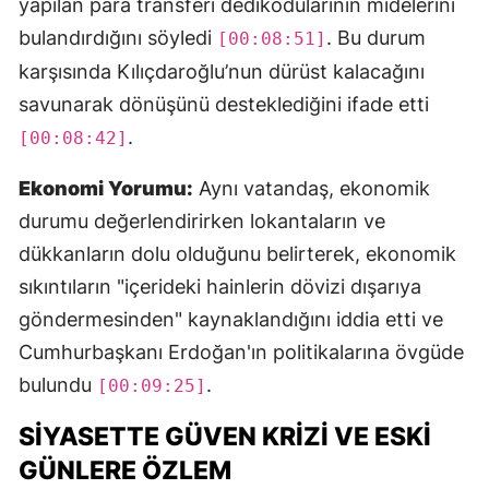
yapılan para transferi dedikodularının midelerini
bulandırdığını söyledi
. Bu durum
[00:08:51]
karşısında Kılıçdaroğlu’nun dürüst kalacağını
savunarak dönüşünü desteklediğini ifade etti
.
[00:08:42]
Ekonomi Yorumu:
Aynı vatandaş, ekonomik
durumu değerlendirirken lokantaların ve
dükkanların dolu olduğunu belirterek, ekonomik
sıkıntıların "içerideki hainlerin dövizi dışarıya
göndermesinden" kaynaklandığını iddia etti ve
Cumhurbaşkanı Erdoğan'ın politikalarına övgüde
bulundu
.
[00:09:25]
SIYASETTE GÜVEN KRIZI VE ESKI
GÜNLERE ÖZLEM