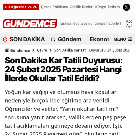
Çerez Politikası
Gizlilik İlkeleri
Künye
İletişim
09 Ağustos 2026
A
Koca
Tarafsız, doğru ve gündemce haberler!
Açık
A
SON DAKİKA
Gündem
Ekonomi
Dü
MENÜ
A
Çevre
Son Dakika Kar Tatili Duyurusu: 24 Şubat 2025 Paz
Gündemce
A
Son Dakika Kar Tatili Duyurusu:
24 Şubat 2025 Pazartesi Hangi
A
İllerde Okullar Tatil Edildi?
A
Yoğun kar yağışı ve olumsuz hava koşulları
A
nedeniyle birçok ilde eğitime ara verildi.
A
Öğrenciler ve veliler, "Yarın okullar tatil mi?"
sorusuna yanıt ararken, valiliklerden peş peşe
A
tatil açıklamaları gelmeye devam ediyor. İşte
B
24 Şubat 2025 Pazartesi günü okulların tatil