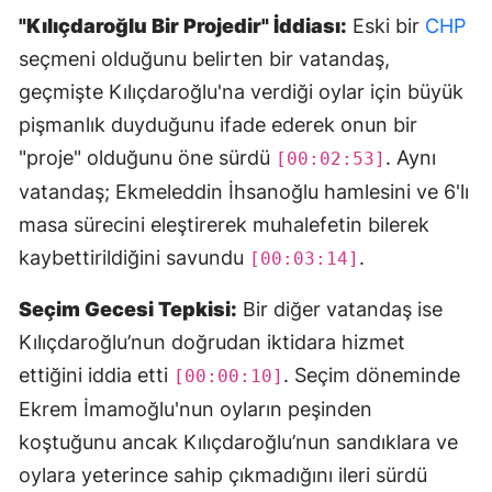
"Kılıçdaroğlu Bir Projedir" İddiası:
Eski bir
CHP
seçmeni olduğunu belirten bir vatandaş,
geçmişte Kılıçdaroğlu'na verdiği oylar için büyük
pişmanlık duyduğunu ifade ederek onun bir
"proje" olduğunu öne sürdü
. Aynı
[00:02:53]
vatandaş; Ekmeleddin İhsanoğlu hamlesini ve 6'lı
masa sürecini eleştirerek muhalefetin bilerek
kaybettirildiğini savundu
.
[00:03:14]
Seçim Gecesi Tepkisi:
Bir diğer vatandaş ise
Kılıçdaroğlu’nun doğrudan iktidara hizmet
ettiğini iddia etti
. Seçim döneminde
[00:00:10]
Ekrem İmamoğlu'nun oyların peşinden
koştuğunu ancak Kılıçdaroğlu’nun sandıklara ve
oylara yeterince sahip çıkmadığını ileri sürdü