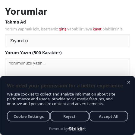
Yorumlar
Takma Ad
Yorum yapmak için, isterseniz
giriş
yapabilir veya
kayıt
olabilirsiniz.
Yorum Yazın (500 Karakter)
GÖNDER
Yorum yazma kurallarını
okudum ve kabul ediyorum
Aşağıdaki görselde işlemin sonucu kaçtır