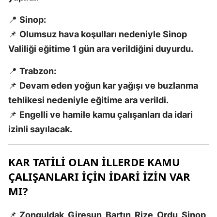
📍
Sinop:
📌
Olumsuz hava koşulları nedeniyle Sinop
S
Valiliği eğitime 1 gün ara verildiğini duyurdu.
S
📍
Trabzon:
S
📌
Devam eden yoğun kar yağışı ve buzlanma
T
tehlikesi nedeniyle eğitime ara verildi.
📌
Engelli ve hamile kamu çalışanları da idari
T
izinli sayılacak.
T
T
KAR TATILI OLAN İLLERDE KAMU
ÇALIŞANLARI İÇIN İDARI İZIN VAR
Ş
MI?
U
📌
Zonguldak, Giresun, Bartın, Rize, Ordu, Sinop
V