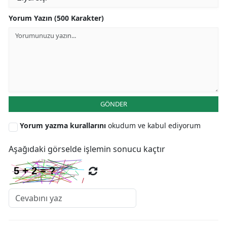
Yorum Yazın (500 Karakter)
Y
K
K
O
D
GÖNDER
Yorum yazma kurallarını
okudum ve kabul ediyorum
Aşağıdaki görselde işlemin sonucu kaçtır