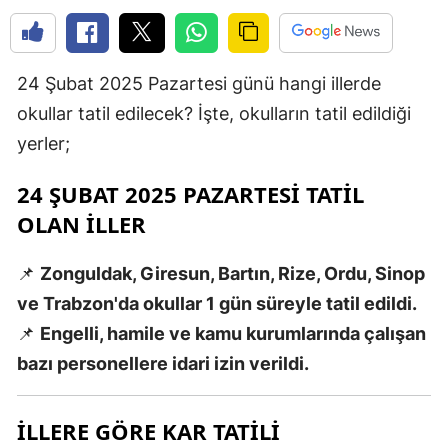
E
E
24 Şubat 2025 Pazartesi günü hangi illerde
E
okullar tatil edilecek? İşte, okulların tatil edildiği
yerler;
E
24 ŞUBAT 2025 PAZARTESI TATIL
E
OLAN İLLER
G
G
📌
Zonguldak, Giresun, Bartın, Rize, Ordu, Sinop
ve Trabzon'da okullar 1 gün süreyle tatil edildi.
📌
Engelli, hamile ve kamu kurumlarında çalışan
H
bazı personellere idari izin verildi.
H
İLLERE GÖRE KAR TATILI
I