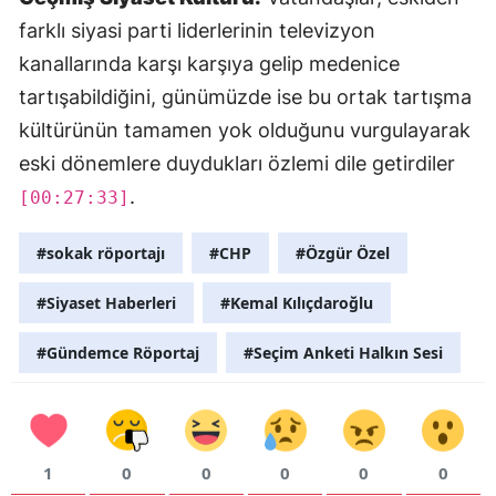
farklı siyasi parti liderlerinin televizyon
kanallarında karşı karşıya gelip medenice
tartışabildiğini, günümüzde ise bu ortak tartışma
kültürünün tamamen yok olduğunu vurgulayarak
eski dönemlere duydukları özlemi dile getirdiler
.
[00:27:33]
#sokak röportajı
#CHP
#Özgür Özel
#Siyaset Haberleri
#Kemal Kılıçdaroğlu
#Gündemce Röportaj
#Seçim Anketi Halkın Sesi
1
0
0
0
0
0