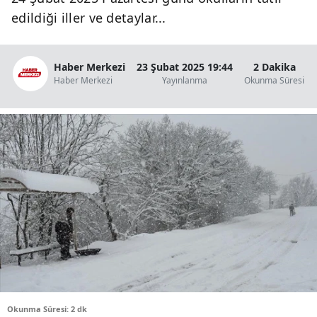
B
edildiği iller ve detaylar...
B
Haber Merkezi
23 Şubat 2025 19:44
2 Dakika
B
Haber Merkezi
Yayınlanma
Okunma Süresi
B
B
B
Ç
Ç
D
D
Okunma Süresi: 2 dk