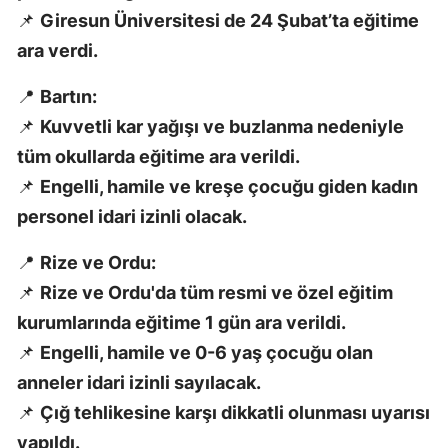
📌
Giresun Üniversitesi de 24 Şubat’ta eğitime
M
ara verdi.
M
📍
Bartın:
K
📌
Kuvvetli kar yağışı ve buzlanma nedeniyle
M
tüm okullarda eğitime ara verildi.
📌
Engelli, hamile ve kreşe çocuğu giden kadın
M
personel idari izinli olacak.
📍
Rize ve Ordu:
N
📌
Rize ve Ordu'da tüm resmi ve özel eğitim
N
kurumlarında eğitime 1 gün ara verildi.
📌
Engelli, hamile ve 0-6 yaş çocuğu olan
anneler idari izinli sayılacak.
R
📌
Çığ tehlikesine karşı dikkatli olunması uyarısı
S
yapıldı.