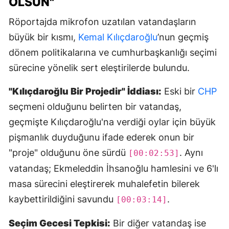
OLSUN"
Röportajda mikrofon uzatılan vatandaşların
büyük bir kısmı,
Kemal Kılıçdaroğlu
’nun geçmiş
dönem politikalarına ve cumhurbaşkanlığı seçimi
sürecine yönelik sert eleştirilerde bulundu.
"Kılıçdaroğlu Bir Projedir" İddiası:
Eski bir
CHP
seçmeni olduğunu belirten bir vatandaş,
geçmişte Kılıçdaroğlu'na verdiği oylar için büyük
pişmanlık duyduğunu ifade ederek onun bir
"proje" olduğunu öne sürdü
. Aynı
[00:02:53]
vatandaş; Ekmeleddin İhsanoğlu hamlesini ve 6'lı
masa sürecini eleştirerek muhalefetin bilerek
kaybettirildiğini savundu
.
[00:03:14]
Seçim Gecesi Tepkisi:
Bir diğer vatandaş ise