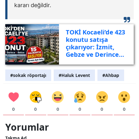
kararı değildir.
TOKİ Kocaeli’de 423
konutu satışa
çıkarıyor: İzmit,
Gebze ve Derince
listede
#sokak röportajı
#Haluk Levent
#Ahbap
0
0
0
0
0
0
Yorumlar
Takma Ad