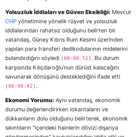
Yolsuzluk İddiaları ve Güven Eksikliği:
Mevcut
CHP
yönetimine yönelik rüşvet ve yolsuzluk
iddialarından rahatsız olduğunu belirten bir
vatandaş, Güney Kıbrıs Rum Kesimi üzerinden
yapılan para transferi dedikodularının midelerini
bulandırdığını söyledi
. Bu durum
[00:08:51]
karşısında Kılıçdaroğlu’nun dürüst kalacağını
savunarak dönüşünü desteklediğini ifade etti
.
[00:08:42]
Ekonomi Yorumu:
Aynı vatandaş, ekonomik
durumu değerlendirirken lokantaların ve
dükkanların dolu olduğunu belirterek, ekonomik
sıkıntıların "içerideki hainlerin dövizi dışarıya
göndermesinden" kaynaklandığını iddia etti ve