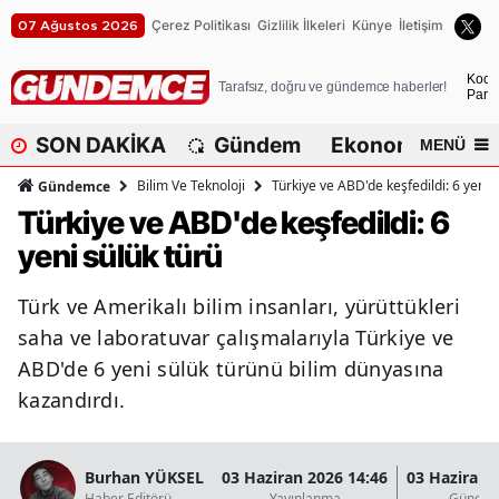
Çerez Politikası
Gizlilik İlkeleri
Künye
İletişim
07 Ağustos 2026
A
Koca
Tarafsız, doğru ve gündemce haberler!
Parça
A
SON DAKİKA
Gündem
Ekonomi
Dü
MENÜ
A
Bilim Ve Teknoloji
Türkiye ve ABD'de keşfedildi: 6 yeni 
Gündemce
A
Türkiye ve ABD'de keşfedildi: 6
yeni sülük türü
A
A
Türk ve Amerikalı bilim insanları, yürüttükleri
saha ve laboratuvar çalışmalarıyla Türkiye ve
A
ABD'de 6 yeni sülük türünü bilim dünyasına
A
kazandırdı.
A
B
Burhan YÜKSEL
03 Haziran 2026 14:46
03 Haziran 
Haber Editörü
Yayınlanma
Güncel