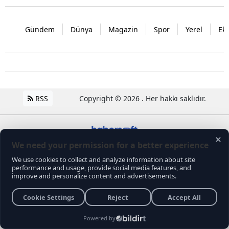
Gündem
Dünya
Magazin
Spor
Yerel
Ek
RSS
Copyright © 2026 . Her hakkı saklıdır.