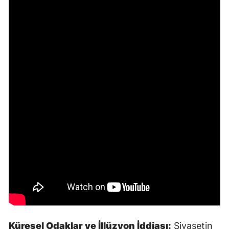
Küresel Odaklar ve İllüzyon İddiası:
Siyasetin