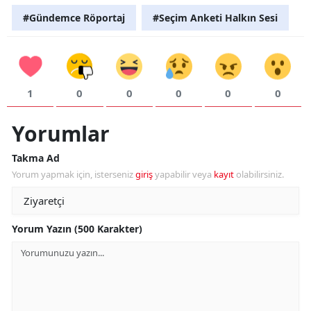
#Gündemce Röportaj
#Seçim Anketi Halkın Sesi
1
0
0
0
0
0
Yorumlar
Takma Ad
Yorum yapmak için, isterseniz
giriş
yapabilir veya
kayıt
olabilirsiniz.
Yorum Yazın (500 Karakter)