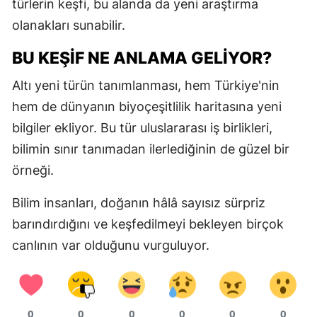
türlerin keşfi, bu alanda da yeni araştırma
M
olanakları sunabilir.
M
BU KEŞIF NE ANLAMA GELIYOR?
K
Altı yeni türün tanımlanması, hem Türkiye'nin
hem de dünyanın biyoçeşitlilik haritasına yeni
M
bilgiler ekliyor. Bu tür uluslararası iş birlikleri,
M
bilimin sınır tanımadan ilerlediğinin de güzel bir
örneği.
N
Bilim insanları, doğanın hâlâ sayısız sürpriz
barındırdığını ve keşfedilmeyi bekleyen birçok
N
canlının var olduğunu vurguluyor.
R
S
0
0
0
0
0
0