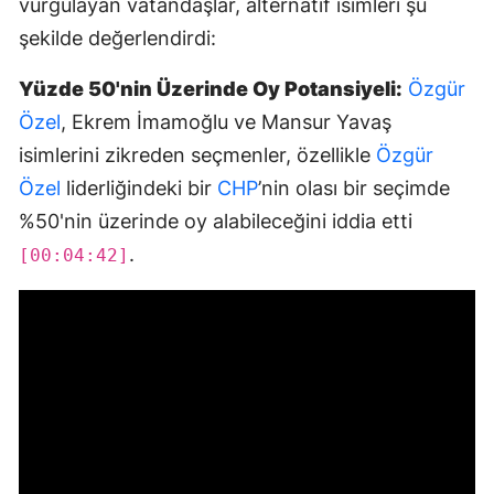
vurgulayan vatandaşlar, alternatif isimleri şu
şekilde değerlendirdi:
Yüzde 50'nin Üzerinde Oy Potansiyeli:
Özgür
Özel
, Ekrem İmamoğlu ve Mansur Yavaş
isimlerini zikreden seçmenler, özellikle
Özgür
Özel
liderliğindeki bir
CHP
’nin olası bir seçimde
%50'nin üzerinde oy alabileceğini iddia etti
.
[00:04:42]