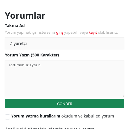
Yorumlar
S
Takma Ad
Yorum yapmak için, isterseniz
giriş
yapabilir veya
kayıt
olabilirsiniz.
S
S
Yorum Yazın (500 Karakter)
T
T
T
T
GÖNDER
Ş
Yorum yazma kurallarını
okudum ve kabul ediyorum
U
V