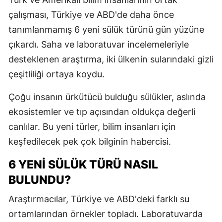
E
çalışması, Türkiye ve ABD'de daha önce
tanımlanmamış 6 yeni sülük türünü gün yüzüne
E
çıkardı. Saha ve laboratuvar incelemeleriyle
E
desteklenen araştırma, iki ülkenin sularındaki gizli
E
çeşitliliği ortaya koydu.
E
Çoğu insanın ürkütücü bulduğu sülükler, aslında
ekosistemler ve tıp açısından oldukça değerli
G
canlılar. Bu yeni türler, bilim insanları için
G
keşfedilecek pek çok bilginin habercisi.
6 YENI SÜLÜK TÜRÜ NASIL
H
BULUNDU?
H
Araştırmacılar, Türkiye ve ABD'deki farklı su
ortamlarından örnekler topladı. Laboratuvarda
I