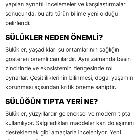
yapılan ayrıntılı incelemeler ve karşılaştırmalar
M
sonucunda, bu altı türün bilime yeni olduğu
İ
belirlendi.
İ
SÜLÜKLER NEDEN ÖNEMLI?
K
Sülükler, yaşadıkları su ortamlarının sağlığını
gösteren önemli canlılardır. Aynı zamanda besin
K
zincirinde ve ekosistemin dengesinde rol
K
oynarlar. Çeşitliliklerinin bilinmesi, doğal yaşamın
K
korunması açısından kritik öneme sahiptir.
K
SÜLÜĞÜN TIPTA YERI NE?
K
Sülükler, yüzyıllardır geleneksel ve modern tıpta
kullanılıyor. Salgıladıkları maddeler kan dolaşımını
K
desteklemek gibi amaçlarla inceleniyor. Yeni
K