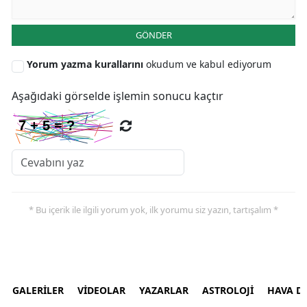
GÖNDER
Yorum yazma kurallarını
okudum ve kabul ediyorum
Aşağıdaki görselde işlemin sonucu kaçtır
* Bu içerik ile ilgili yorum yok, ilk yorumu siz yazın, tartışalım *
GALERİLER
VİDEOLAR
YAZARLAR
ASTROLOJİ
HAVA 