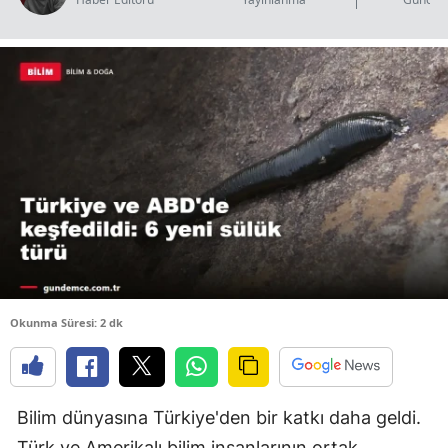
B
B
B
B
B
B
Ç
Ç
Okunma Süresi: 2 dk
D
Bilim dünyasına Türkiye'den bir katkı daha geldi.
D
Türk ve Amerikalı bilim insanlarının ortak