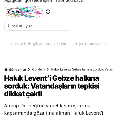
Aşağıdaki görselde işlemin sonucu kaçtır
Y
Z
A
B
* Bu içerik ile ilgili yorum yok, ilk yorumu siz yazın, tartışalım *
K
Gündem
Haluk Levent’i Gebze halkına sorduk: Vatandaşl
Gündemce
B
Haluk Levent’i Gebze halkına
sorduk: Vatandaşların tepkisi
Ş
dikkat çekti
B
Ahbap Derneği’ne yönelik soruşturma
A
kapsamında gözaltına alınan Haluk Levent’i
I