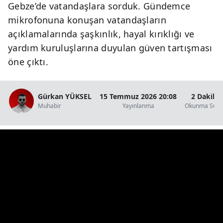
Gebze’de vatandaşlara sorduk. Gündemce
mikrofonuna konuşan vatandaşların
Y
açıklamalarında şaşkınlık, hayal kırıklığı ve
K
yardım kuruluşlarına duyulan güven tartışması
öne çıktı.
K
O
Gürkan YÜKSEL
15 Temmuz 2026 20:08
2 Dakika
D
Muhabir
Yayınlanma
Okunma Süre