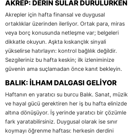
AKREP: DERIN SULAR DURULURKEN
M
Akrepler için hafta finansal ve duygusal
M
ortaklıklar üzerinden ilerliyor. Ortak para, miras
veya borç konusunda netleşme var; belgeleri
K
dikkatle okuyun. Aşkta kıskançlık sinyali
M
yükselirse hatırlayın: kontrol bağlılık değildir.
M
Sezgileriniz bu hafta keskin; ilk izleniminize
güvenin ama suçlamadan önce kanıt bekleyin.
BALIK: İLHAM DALGASI GELIYOR
N
Haftanın en yaratıcı su burcu Balık. Sanat, müzik
N
ve hayal gücü gerektiren her iş bu hafta elinizde
altına dönüşüyor. İş yerinde yaratıcı bir çözümle
R
fark yaratabilirsiniz. Duygusal olarak ise sınır
koymayı öğrenme haftası: herkesin derdini
S