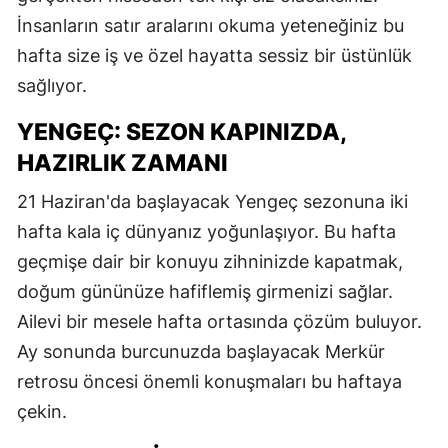
İnsanların satır aralarını okuma yeteneğiniz bu
M
hafta size iş ve özel hayatta sessiz bir üstünlük
İ
sağlıyor.
İ
YENGEÇ: SEZON KAPINIZDA,
K
HAZIRLIK ZAMANI
K
21 Haziran'da başlayacak Yengeç sezonuna iki
hafta kala iç dünyanız yoğunlaşıyor. Bu hafta
K
geçmişe dair bir konuyu zihninizde kapatmak,
K
doğum gününüze hafiflemiş girmenizi sağlar.
K
Ailevi bir mesele hafta ortasında çözüm buluyor.
Ay sonunda burcunuzda başlayacak Merkür
K
retrosu öncesi önemli konuşmaları bu haftaya
K
çekin.
K