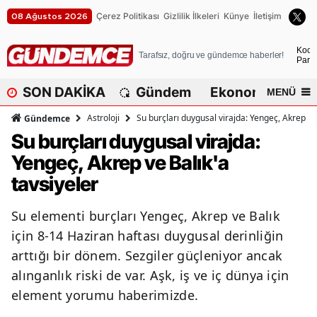
Çerez Politikası
Gizlilik İlkeleri
Künye
İletişim
08 Ağustos 2026
A
Koca
Tarafsız, doğru ve gündemce haberler!
Parça
A
SON DAKİKA
Gündem
Ekonomi
Dü
MENÜ
A
Astroloji
Su burçları duygusal virajda: Yengeç, Akrep ve 
Gündemce
A
Su burçları duygusal virajda:
Yengeç, Akrep ve Balık'a
A
tavsiyeler
A
Su elementi burçları Yengeç, Akrep ve Balık
A
için 8-14 Haziran haftası duygusal derinliğin
A
arttığı bir dönem. Sezgiler güçleniyor ancak
alınganlık riski de var. Aşk, iş ve iç dünya için
A
element yorumu haberimizde.
B