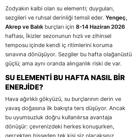
E
Zodyakın kalbi olan su elementi; duyguları,
sezgileri ve ruhsal derinliği temsil eder.
Yengeç,
E
Akrep ve Balık
burçları için
8-14 Haziran 2026
E
haftası, İkizler sezonunun hızlı ve zihinsel
temposu içinde kendi iç ritimlerini koruma
E
sınavına dönüşüyor. Sezgiler bu hafta olağanüstü
E
güçlü; ama aynı oranda alınganlık riski de var.
G
SU ELEMENTI BU HAFTA NASIL BIR
G
ENERJIDE?
Hava ağırlıklı gökyüzü, su burçlarının derin ve
yavaş doğasına ilk bakışta ters düşüyor. Ancak
H
bu uyumsuzluk doğru kullanılırsa avantaja
H
dönüşür: çevrenizdeki herkes konuşurken,
I
gerçekten hisseden tek kişi siz olacaksınız.