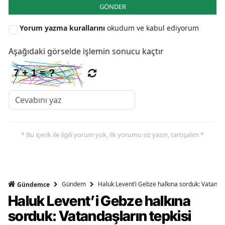
GÖNDER
Y
Yorum yazma kurallarını
okudum ve kabul ediyorum
K
Aşağıdaki görselde işlemin sonucu kaçtır
K
O
D
* Bu içerik ile ilgili yorum yok, ilk yorumu siz yazın, tartışalım *
Gündem
Haluk Levent’i Gebze halkına sorduk: Vatandaşl
Gündemce
Haluk Levent’i Gebze halkına
sorduk: Vatandaşların tepkisi