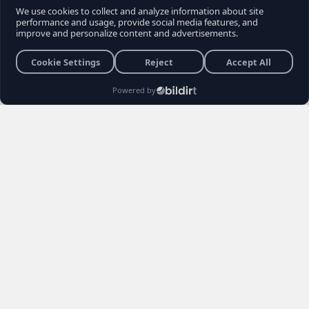
son sokak röportajı, muhalefet seçmeninin
içindeki büyük kırılmayı ve Kemal
Kılıçdaroğlu'na yönelik biriken tepkileri bir kez
daha gözler önüne serdi. Vatandaşların
Kılıçdaroğlu'nun siyaset sahnesindeki rolü,
Özgür Özel yönetimi ve erken seçim
senaryoları hakkındaki açıklamaları sosyal
medyada gündem yarattı.
Burhan YÜKSEL
26 Haziran 2026 22:04
3 Dakika
Haber Editörü
Yayınlanma
Okunma Süres