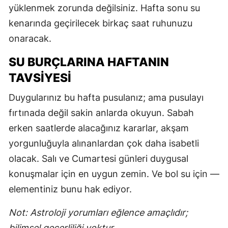
yüklenmek zorunda değilsiniz. Hafta sonu su
kenarında geçirilecek birkaç saat ruhunuzu
onaracak.
S
S
SU BURÇLARINA HAFTANIN
TAVSIYESI
S
Duygularınız bu hafta pusulanız; ama pusulayı
T
fırtınada değil sakin anlarda okuyun. Sabah
T
erken saatlerde alacağınız kararlar, akşam
T
yorgunluğuyla alınanlardan çok daha isabetli
olacak. Salı ve Cumartesi günleri duygusal
T
konuşmalar için en uygun zemin. Ve bol su için —
Ş
elementiniz bunu hak ediyor.
U
Not: Astroloji yorumları eğlence amaçlıdır;
V
bilimsel geçerliliği yoktur.