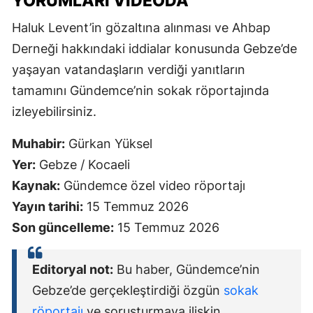
YORUMLARI VIDEODA
Haluk Levent’in gözaltına alınması ve Ahbap
Derneği hakkındaki iddialar konusunda Gebze’de
yaşayan vatandaşların verdiği yanıtların
tamamını Gündemce’nin sokak röportajında
izleyebilirsiniz.
Muhabir:
Gürkan Yüksel
Yer:
Gebze / Kocaeli
Kaynak:
Gündemce özel video röportajı
Yayın tarihi:
15 Temmuz 2026
Son güncelleme:
15 Temmuz 2026
Editoryal not:
Bu haber, Gündemce’nin
Gebze’de gerçekleştirdiği özgün
sokak
röportajı
ve soruşturmaya ilişkin