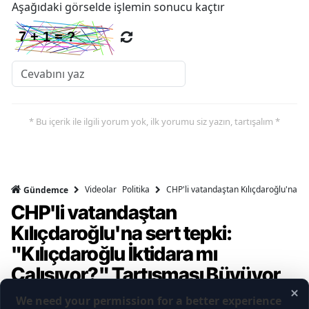
Aşağıdaki görselde işlemin sonucu kaçtır
* Bu içerik ile ilgili yorum yok, ilk yorumu siz yazın, tartışalım *
Videolar
Politika
CHP'li vatandaştan Kılıçdaroğlu'na ser
Gündemce
CHP'li vatandaştan
Kılıçdaroğlu'na sert tepki:
"Kılıçdaroğlu İktidara mı
Çalışıyor?" Tartışması Büyüyor
Gündemce YouTube kanalının gerçekleştirdiği