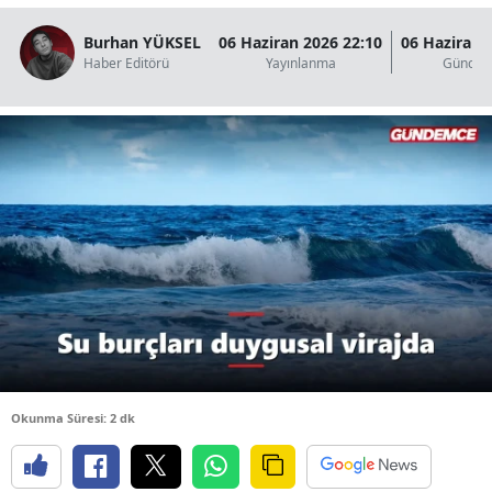
B
Burhan YÜKSEL
06 Haziran 2026 22:10
06 Haziran 
Haber Editörü
Yayınlanma
Güncel
B
B
B
B
B
Ç
Ç
Okunma Süresi: 2 dk
D
D