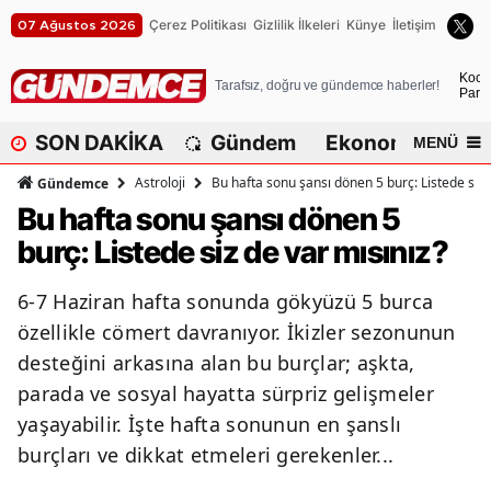
Çerez Politikası
Gizlilik İlkeleri
Künye
İletişim
07 Ağustos 2026
A
Koca
Tarafsız, doğru ve gündemce haberler!
Parça
A
SON DAKİKA
Gündem
Ekonomi
Dü
MENÜ
A
Astroloji
Bu hafta sonu şansı dönen 5 burç: Listede siz 
Gündemce
A
Bu hafta sonu şansı dönen 5
burç: Listede siz de var mısınız?
A
A
6-7 Haziran hafta sonunda gökyüzü 5 burca
özellikle cömert davranıyor. İkizler sezonunun
A
desteğini arkasına alan bu burçlar; aşkta,
A
parada ve sosyal hayatta sürpriz gelişmeler
yaşayabilir. İşte hafta sonunun en şanslı
A
burçları ve dikkat etmeleri gerekenler...
B