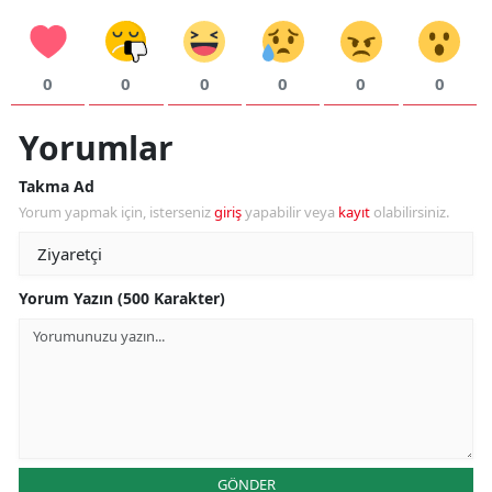
Y
0
0
0
0
0
0
K
K
Yorumlar
O
Takma Ad
Yorum yapmak için, isterseniz
giriş
yapabilir veya
kayıt
olabilirsiniz.
D
Yorum Yazın (500 Karakter)
GÖNDER