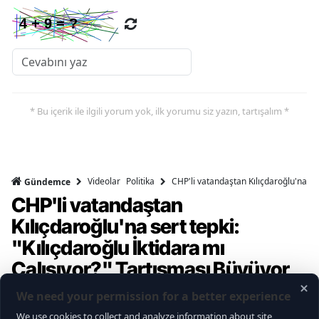
* Bu içerik ile ilgili yorum yok, ilk yorumu siz yazın, tartışalım *
Videolar
Politika
CHP'li vatandaştan Kılıçdaroğlu'na ser
Gündemce
CHP'li vatandaştan
Kılıçdaroğlu'na sert tepki:
"Kılıçdaroğlu İktidara mı
Çalışıyor?" Tartışması Büyüyor
Gündemce YouTube kanalının gerçekleştirdiği