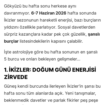
Gökyüzü bu hafta sonu herkese aynı
E
davranmıyor.
6-7 Haziran 2026
hafta sonunda
E
İkizler sezonunun hareketli enerjisi, bazı burçların
E
yıldızını özellikle parlatıyor. Sosyal davetlerden
sürpriz kazançlara kadar pek çok güzellik,
şanslı
E
burçlar
listesindekilerin kapısını çalabilir.
E
İşte astrolojiye göre bu hafta sonunun en şanslı
G
5 burcu ve onları bekleyen gelişmeler...
G
1. İKIZLER: DOĞUM GÜNÜ ENERJISI
ZIRVEDE
H
Güneş kendi burcunda ilerleyen İkizler'in şansı bu
H
hafta sonu tüm alanlarda açık. Yeni tanışmalar,
beklenmedik davetler ve parlak fikirler peş peşe
I