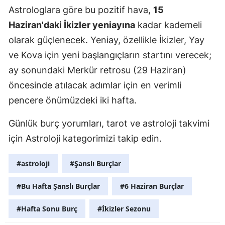
Astrologlara göre bu pozitif hava,
15
Y
Haziran'daki İkizler yeniayına
kadar kademeli
Z
olarak güçlenecek. Yeniay, özellikle İkizler, Yay
ve Kova için yeni başlangıçların startını verecek;
A
ay sonundaki Merkür retrosu (29 Haziran)
B
öncesinde atılacak adımlar için en verimli
pencere önümüzdeki iki hafta.
K
Günlük burç yorumları, tarot ve astroloji takvimi
için Astroloji kategorimizi takip edin.
B
Ş
#astroloji
#Şanslı Burçlar
B
#Bu Hafta Şanslı Burçlar
#6 Haziran Burçlar
A
#Hafta Sonu Burç
#İkizler Sezonu
I