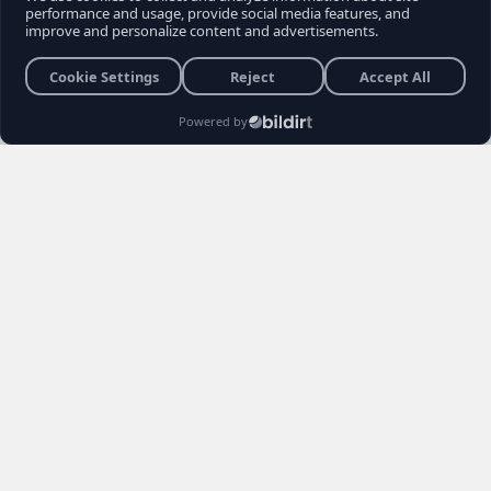
son sokak röportajı, muhalefet seçmeninin
içindeki büyük kırılmayı ve Kemal
Kılıçdaroğlu'na yönelik biriken tepkileri bir kez
daha gözler önüne serdi. Vatandaşların
Kılıçdaroğlu'nun siyaset sahnesindeki rolü,
Özgür Özel yönetimi ve erken seçim
senaryoları hakkındaki açıklamaları sosyal
medyada gündem yarattı.
Burhan YÜKSEL
26 Haziran 2026 22:04
3 Dakika
Haber Editörü
Yayınlanma
Okunma Süres