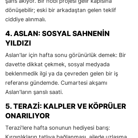
şans akıyor. Bir hobi projesi gelir kapısına
M
dönüşebilir; eski bir arkadaştan gelen teklif
ciddiye alınmalı.
M
4. ASLAN: SOSYAL SAHNENIN
K
YILDIZI
M
Aslan'lar için hafta sonu görünürlük demek: Bir
M
davette dikkat çekmek, sosyal medyada
beklenmedik ilgi ya da çevreden gelen bir iş
referansı gündemde. Cumartesi akşamı
N
Aslan'ların şanslı saati.
N
5. TERAZI: KALPLER VE KÖPRÜLER
ONARILIYOR
R
Terazi'lere hafta sonunun hediyesi barış:
S
Kırgınlıkların tatlıya bağlanması, ailede uzlaşma