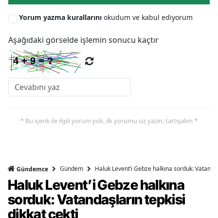
Yorum yazma kurallarını
okudum ve kabul ediyorum
Aşağıdaki görselde işlemin sonucu kaçtır
* Bu içerik ile ilgili yorum yok, ilk yorumu siz yazın, tartışalım *
Gündem
Haluk Levent’i Gebze halkına sorduk: Vatandaşl
Gündemce
Haluk Levent’i Gebze halkına
sorduk: Vatandaşların tepkisi
dikkat çekti