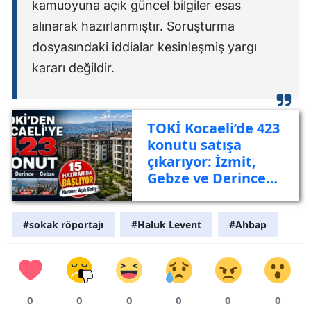
kamuoyuna açık güncel bilgiler esas
alınarak hazırlanmıştır. Soruşturma
dosyasındaki iddialar kesinleşmiş yargı
kararı değildir.
TOKİ Kocaeli’de 423
konutu satışa
çıkarıyor: İzmit,
Gebze ve Derince
listede
#sokak röportajı
#Haluk Levent
#Ahbap
0
0
0
0
0
0