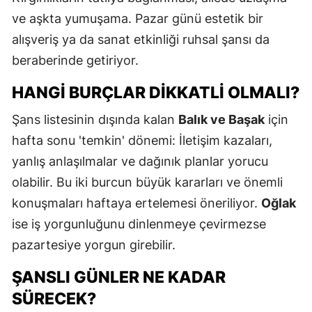
ve aşkta yumuşama. Pazar günü estetik bir
alışveriş ya da sanat etkinliği ruhsal şansı da
S
beraberinde getiriyor.
S
HANGI BURÇLAR DIKKATLI OLMALI?
S
Şans listesinin dışında kalan
Balık ve Başak
için
T
hafta sonu 'temkin' dönemi: İletişim kazaları,
yanlış anlaşılmalar ve dağınık planlar yorucu
T
olabilir. Bu iki burcun büyük kararları ve önemli
T
konuşmaları haftaya ertelemesi öneriliyor.
Oğlak
ise iş yorgunluğunu dinlenmeye çevirmezse
T
pazartesiye yorgun girebilir.
Ş
ŞANSLI GÜNLER NE KADAR
U
SÜRECEK?
V