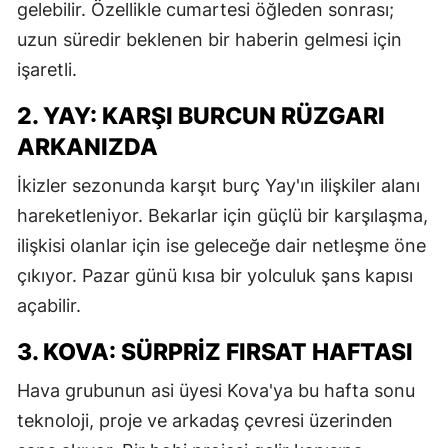
gelebilir. Özellikle cumartesi öğleden sonrası;
M
uzun süredir beklenen bir haberin gelmesi için
işaretli.
İ
İ
2. YAY: KARŞI BURCUN RÜZGARI
ARKANIZDA
K
İkizler sezonunda karşıt burç Yay'ın ilişkiler alanı
K
hareketleniyor. Bekarlar için güçlü bir karşılaşma,
K
ilişkisi olanlar için ise geleceğe dair netleşme öne
K
çıkıyor. Pazar günü kısa bir yolculuk şans kapısı
açabilir.
K
3. KOVA: SÜRPRIZ FIRSAT HAFTASI
K
Hava grubunun asi üyesi Kova'ya bu hafta sonu
K
teknoloji, proje ve arkadaş çevresi üzerinden
K