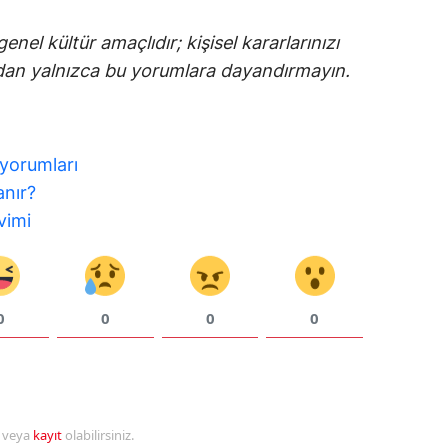
Samsun
enel kültür amaçlıdır; kişisel kararlarınızı
dan yalnızca bu yorumlara dayandırmayın.
Siirt
Sinop
Sivas
 yorumları
anır?
Tekirdağ
vimi
Tokat
Trabzon
0
0
0
0
Tunceli
Şanlıurfa
Uşak
r veya
kayıt
olabilirsiniz.
Van