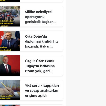
dolandırıldı!
Silifke Belediyesi
operasyonu
genişledi: Başkan
yardımcısı gözaltına
alındı
r
Orta Doğu'da
diplomasi trafiği hız
kazandı: Hakan
Fidan'dan kritik
mesajlar!
Özgür Özel: Cemil
Tugay'ın istifasına
rızam yok, geri
dönmesini
bekliyorum!
YKS soru kitapçıkları
ve cevap anahtarları
erişime açıldı