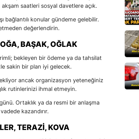
akşam saatleri sosyal davetlere açık.
Mersin
ı bağlantılı konular gündeme gelebilir.
İstanbul
e etmeden değerlendirin.
İzmir
BOĞA, BAŞAK, OĞLAK
Kars
mli; bekleyen bir ödeme ya da tahsilat
Kastamonu
le sakin bir plan iyi gelecek.
Kayseri
bekliyor ancak organizasyon yeteneğiniz
Kırklareli
ğlık rutinlerinizi ihmal etmeyin.
Kırşehir
e günü. Ortaklık ya da resmi bir anlaşma
Kocaeli
vadede kazandırır.
Konya
LER, TERAZI, KOVA
Kütahya