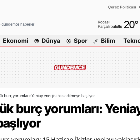
Çerez Politikası
Adana
20
°
Kocaeli
ve gündemce haberler!
Parçalı bulutlu
Adıyaman
Ekonomi
Dünya
Spor
Bilim
Tekno
Afyonkarahisar
Ağrı
Amasya
Ankara
Antalya
k burç yorumları: Yeniay enerjisi hissedilmeye başlıyor
ük burç yorumları: Yeniay
Artvin
başlıyor
Aydın
Balıkesir
urç yorumları: 15 Haziran İkizler yeniayı yaklaşır