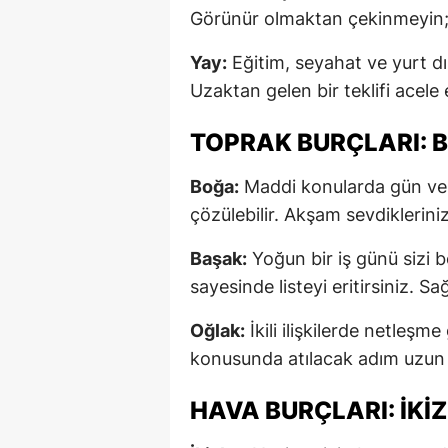
Görünür olmaktan çekinmeyin; 
Yay:
Eğitim, seyahat ve yurt dış
Uzaktan gelen bir teklifi acel
TOPRAK BURÇLARI: 
Boğa:
Maddi konularda gün veri
çözülebilir. Akşam sevdikleriniz
Başak:
Yoğun bir iş günü sizi 
sayesinde listeyi eritirsiniz. Sa
Oğlak:
İkili ilişkilerde netleşm
konusunda atılacak adım uzun 
HAVA BURÇLARI: İKIZ