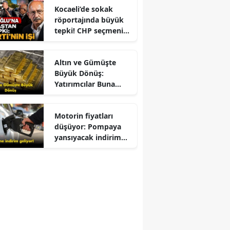
Kocaeli’de sokak
röportajında büyük
tepki! CHP seçmeni
Kemal Kılıçdaroğlu
için ne dedi?
Altın ve Gümüşte
Büyük Dönüş:
Yatırımcılar Buna
Odaklandı
Motorin fiyatları
düşüyor: Pompaya
yansıyacak indirim
belli oldu