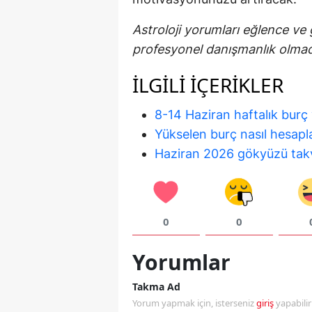
Astroloji yorumları eğlence ve g
profesyonel danışmanlık olma
İLGILI IÇERIKLER
8-14 Haziran haftalık burç
Yükselen burç nasıl hesapl
Haziran 2026 gökyüzü tak
0
0
Yorumlar
Takma Ad
Yorum yapmak için, isterseniz
giriş
yapabili