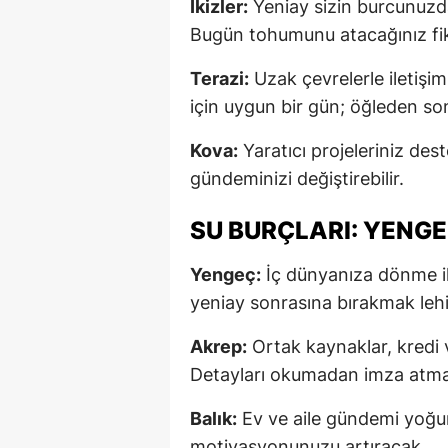
İkizler:
Yeniay sizin burcunuzda
Bugün tohumunu atacağınız fikir
Terazi:
Uzak çevrelerle iletişim
için uygun bir gün; öğleden son
Kova:
Yaratıcı projeleriniz des
gündeminizi değiştirebilir.
SU BURÇLARI: YENGE
Yengeç:
İç dünyanıza dönme iht
yeniay sonrasına bırakmak lehi
Akrep:
Ortak kaynaklar, kredi 
Detayları okumadan imza atma
Balık:
Ev ve aile gündemi yoğunl
motivasyonunuzu artıracak.