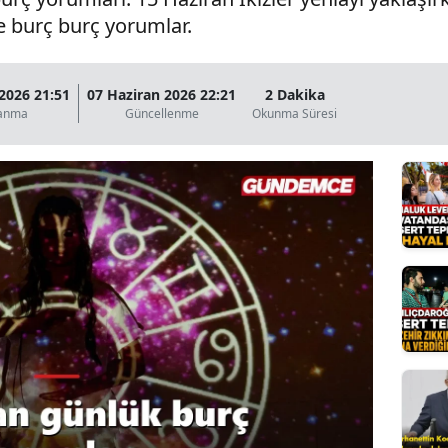
te burç burç yorumlar.
Bilecik
Bingöl
2026 21:51
07 Haziran 2026 22:21
2 Dakika
Bitlis
lanma
Güncellenme
Okunma Süresi
Bolu
Burdur
Bursa
Çanakkale
Çankırı
Çorum
Denizli
Diyarbakır