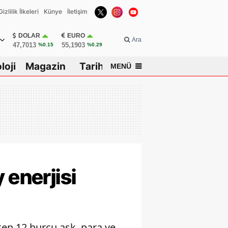
Gizlilik İlkeleri
Künye
İletişim
DOLAR
EURO
Ara
47,7013
55,1903
%0.15
%0.29
loji
Magazin
Tarih
MENÜ
 enerjisi
ken 12 burcu aşk, para ve