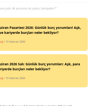
yorum yok, ilk yorumu siz yazın, tartışalım *
Yalova
Karabük
ziran Pazartesi 2026: Günlük burç yorumları! Aşk,
Kilis
ve kariyerde burçları neler bekliyor?
Osmaniye
oji
/ 15 Haziran 2026
Düzce
ziran 2026 Salı: Günlük burç yorumları: Aşk, para
riyerde burçları neler bekliyor?
oji
/ 15 Haziran 2026