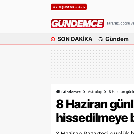
07 Ağustos 2026
Tarafsız, doğru 
SON DAKİKA
Gündem
Astroloji
8 Haziran günlü
Gündemce
8 Haziran günl
hissedilmeye 
8 Haziran Pazartesi günlük b