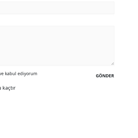
Yozgat
Zonguldak
Aksaray
Bayburt
Karaman
e kabul ediyorum
Kırıkkale
GÖNDER
Batman
 kaçtır
Şırnak
Bartın
Ardahan
Iğdır