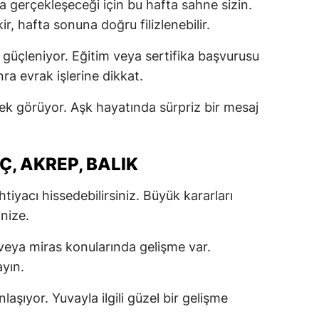
 gerçekleşeceği için bu hafta sahne sizin.
Malatya
, hafta sonuna doğru filizlenebilir.
Manisa
 güçleniyor. Eğitim veya sertifika başvurusu
ra evrak işlerine dikkat.
Kahramanmaraş
tek görüyor. Aşk hayatında sürpriz bir mesaj
Mardin
Muğla
Ç, AKREP, BALIK
Muş
iyacı hissedebilirsiniz. Büyük kararları
Nevşehir
nize.
Niğde
veya miras konularında gelişme var.
Ordu
yın.
Rize
aşıyor. Yuvayla ilgili güzel bir gelişme
Sakarya