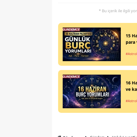
* Bu içerik ile ilgili 
15 Ha
para 
#Astrol
16 Ha
ve ka
#Astrol