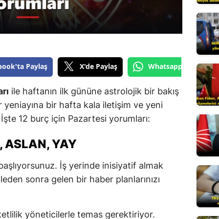
Edirne
Elazığ
Erzincan
book'ta Paylaş
X'de Paylaş
Whatsapp'tan Gönde
Erzurum
arı
ile haftanın ilk gününe astrolojik bir bakış
Eskişehir
r yeniayına bir hafta kala iletişim ve yeni
Gaziantep
 İşte 12 burç için Pazartesi yorumları:
Giresun
, ASLAN, YAY
Gümüşhane
aşlıyorsunuz. İş yerinde inisiyatif almak
Hakkari
leden sonra gelen bir haber planlarınızı
Hatay
Isparta
tlilik yöneticilerle temas gerektiriyor.