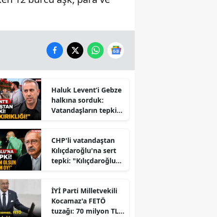
Haluk Levent’i Gebze
halkına sorduk:
Vatandaşların tepkisi
dikkat çekti
CHP'li vatandaştan
Kılıçdaroğlu'na sert
tepki: "Kılıçdaroğlu
İktidara mı
Çalışıyor?" Tartışması
İYİ Parti Milletvekili
Büyüyor
Kocamaz'a FETÖ
tuzağı: 70 milyon TL