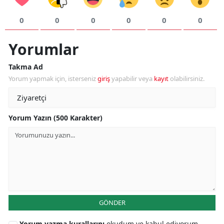
0
0
0
0
0
0
Yorumlar
Takma Ad
Yorum yapmak için, isterseniz
giriş
yapabilir veya
kayıt
olabilirsiniz.
Yorum Yazın (500 Karakter)
GÖNDER
Yorum yazma kurallarını
okudum ve kabul ediyorum