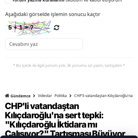
Aşağıdaki görselde işlemin sonucu kaçtır
* Bu içerik ile ilgili yorum yok, ilk yorumu siz yazın, tartışalım *
Videolar
Politika
CHP'li vatandaştan Kılıçdaroğlu'na ser
Gündemce
CHP'li vatandaştan
Kılıçdaroğlu'na sert tepki:
"Kılıçdaroğlu İktidara mı
Çalışıyor?" Tartışması Büyüyor