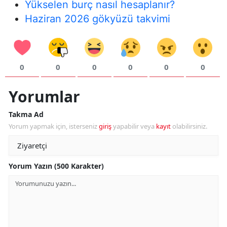
Yükselen burç nasıl hesaplanır?
Haziran 2026 gökyüzü takvimi
Y
K
K
0
0
0
0
0
0
O
Yorumlar
D
Takma Ad
Yorum yapmak için, isterseniz
giriş
yapabilir veya
kayıt
olabilirsiniz.
Yorum Yazın (500 Karakter)