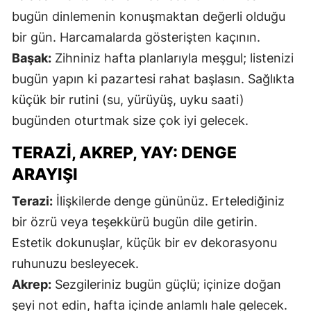
bugün dinlemenin konuşmaktan değerli olduğu
M
bir gün. Harcamalarda gösterişten kaçının.
M
Başak:
Zihniniz hafta planlarıyla meşgul; listenizi
bugün yapın ki pazartesi rahat başlasın. Sağlıkta
K
küçük bir rutini (su, yürüyüş, uyku saati)
M
bugünden oturtmak size çok iyi gelecek.
M
TERAZI, AKREP, YAY: DENGE
ARAYIŞI
N
Terazi:
İlişkilerde denge gününüz. Ertelediğiniz
N
bir özrü veya teşekkürü bugün dile getirin.
Estetik dokunuşlar, küçük bir ev dekorasyonu
ruhunuzu besleyecek.
R
Akrep:
Sezgileriniz bugün güçlü; içinize doğan
şeyi not edin, hafta içinde anlamlı hale gelecek.
S