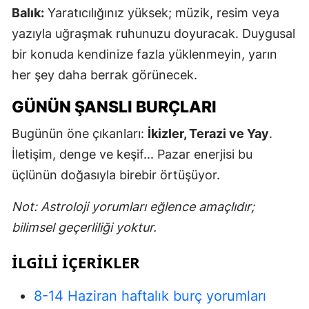
Balık:
Yaratıcılığınız yüksek; müzik, resim veya
Y
yazıyla uğraşmak ruhunuzu doyuracak. Duygusal
bir konuda kendinize fazla yüklenmeyin, yarın
Z
her şey daha berrak görünecek.
A
GÜNÜN ŞANSLI BURÇLARI
B
Bugünün öne çıkanları:
İkizler, Terazi ve Yay
.
İletişim, denge ve keşif... Pazar enerjisi bu
K
üçlünün doğasıyla birebir örtüşüyor.
B
Not: Astroloji yorumları eğlence amaçlıdır;
Ş
bilimsel geçerliliği yoktur.
B
İLGILI IÇERIKLER
A
8-14 Haziran haftalık burç yorumları
I