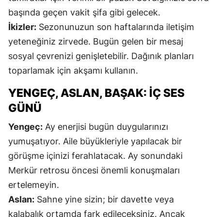
başında geçen vakit şifa gibi gelecek.
M
İkizler:
Sezonunuzun son haftalarında iletişim
İ
yeteneğiniz zirvede. Bugün gelen bir mesaj
İ
sosyal çevrenizi genişletebilir. Dağınık planları
toparlamak için akşamı kullanın.
K
YENGEÇ, ASLAN, BAŞAK: İÇ SES
K
GÜNÜ
K
Yengeç:
Ay enerjisi bugün duygularınızı
K
yumuşatıyor. Aile büyükleriyle yapılacak bir
K
görüşme içinizi ferahlatacak. Ay sonundaki
Merkür retrosu öncesi önemli konuşmaları
K
ertelemeyin.
K
Aslan:
Sahne yine sizin; bir davette veya
K
kalabalık ortamda fark edileceksiniz. Ancak