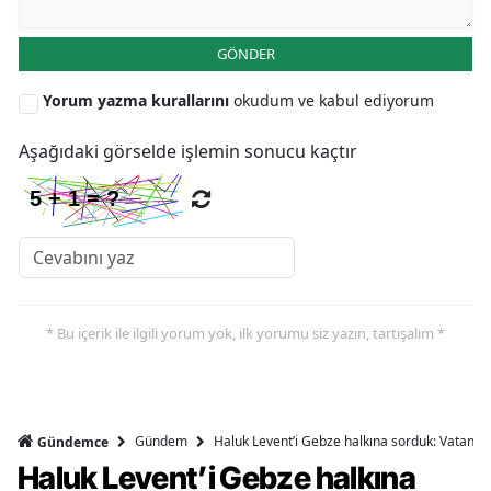
GÖNDER
Yorum yazma kurallarını
okudum ve kabul ediyorum
Aşağıdaki görselde işlemin sonucu kaçtır
* Bu içerik ile ilgili yorum yok, ilk yorumu siz yazın, tartışalım *
Gündem
Haluk Levent’i Gebze halkına sorduk: Vatandaşl
Gündemce
Haluk Levent’i Gebze halkına