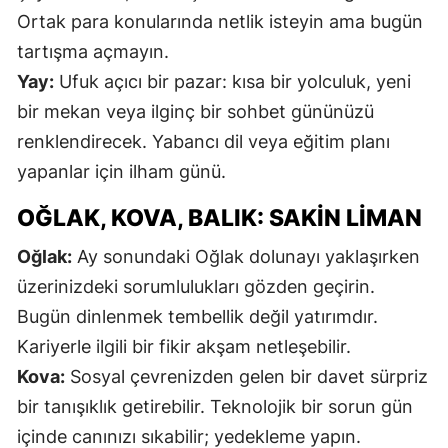
Ortak para konularında netlik isteyin ama bugün
tartışma açmayın.
S
Yay:
Ufuk açıcı bir pazar: kısa bir yolculuk, yeni
bir mekan veya ilginç bir sohbet gününüzü
S
renklendirecek. Yabancı dil veya eğitim planı
S
yapanlar için ilham günü.
T
OĞLAK, KOVA, BALIK: SAKIN LIMAN
T
Oğlak:
Ay sonundaki Oğlak dolunayı yaklaşırken
T
üzerinizdeki sorumlulukları gözden geçirin.
Bugün dinlenmek tembellik değil yatırımdır.
T
Kariyerle ilgili bir fikir akşam netleşebilir.
Ş
Kova:
Sosyal çevrenizden gelen bir davet sürpriz
U
bir tanışıklık getirebilir. Teknolojik bir sorun gün
içinde canınızı sıkabilir; yedekleme yapın.
V