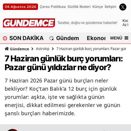
Çerez Politikası
Gizlilik İlkeleri
Künye
İletişim
06 Ağustos 2026
A
Koca
Tarafsız, doğru ve gündemce haberler!
Az bu
A
SON DAKİKA
Gündem
Ekonomi
Dü
MENÜ
A
Astroloji
7 Haziran günlük burç yorumları: Pazar günü yı
Gündemce
A
7 Haziran günlük burç yorumları:
Pazar günü yıldızlar ne diyor?
A
A
7 Haziran 2026 Pazar günü burçları neler
bekliyor? Koç'tan Balık'a 12 burç için günlük
A
yorumlar: aşkta, işte ve sağlıkta günün
A
enerjisi, dikkat edilmesi gerekenler ve günün
şanslı burçları haberimizde.
A
B