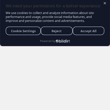
Gündemce YouTube kanalının gerçekleştirdiği
son sokak röportajı, muhalefet seçmeninin
içindeki büyük kırılmayı ve Kemal
Kılıçdaroğlu'na yönelik biriken tepkileri bir kez
daha gözler önüne serdi. Vatandaşların
Kılıçdaroğlu'nun siyaset sahnesindeki rolü,
Özgür Özel yönetimi ve erken seçim
senaryoları hakkındaki açıklamaları sosyal
medyada gündem yarattı.
Burhan YÜKSEL
26 Haziran 2026 22:04
3 Dakika
Haber Editörü
Yayınlanma
Okunma Süres