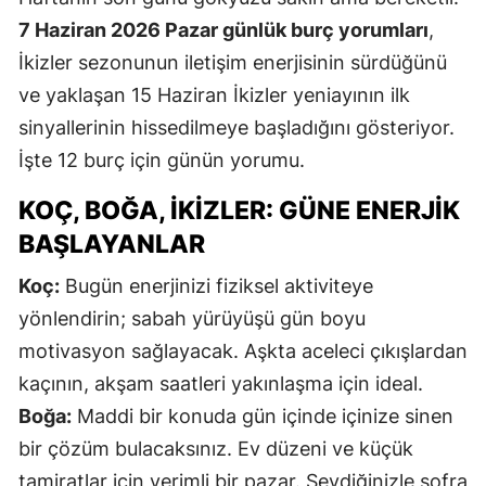
E
7 Haziran 2026 Pazar günlük burç yorumları
,
İkizler sezonunun iletişim enerjisinin sürdüğünü
E
ve yaklaşan 15 Haziran İkizler yeniayının ilk
E
sinyallerinin hissedilmeye başladığını gösteriyor.
İşte 12 burç için günün yorumu.
E
E
KOÇ, BOĞA, İKIZLER: GÜNE ENERJIK
BAŞLAYANLAR
G
Koç:
Bugün enerjinizi fiziksel aktiviteye
G
yönlendirin; sabah yürüyüşü gün boyu
motivasyon sağlayacak. Aşkta aceleci çıkışlardan
kaçının, akşam saatleri yakınlaşma için ideal.
H
Boğa:
Maddi bir konuda gün içinde içinize sinen
H
bir çözüm bulacaksınız. Ev düzeni ve küçük
I
tamiratlar için verimli bir pazar. Sevdiğinizle sofra