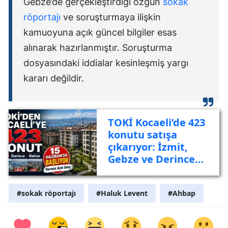
Gebze’de gerçekleştirdiği özgün
sokak
röportajı
ve soruşturmaya ilişkin
kamuoyuna açık güncel bilgiler esas
alınarak hazırlanmıştır. Soruşturma
dosyasındaki iddialar kesinleşmiş yargı
kararı değildir.
TOKİ Kocaeli’de 423
konutu satışa
çıkarıyor: İzmit,
Gebze ve Derince
listede
#sokak röportajı
#Haluk Levent
#Ahbap