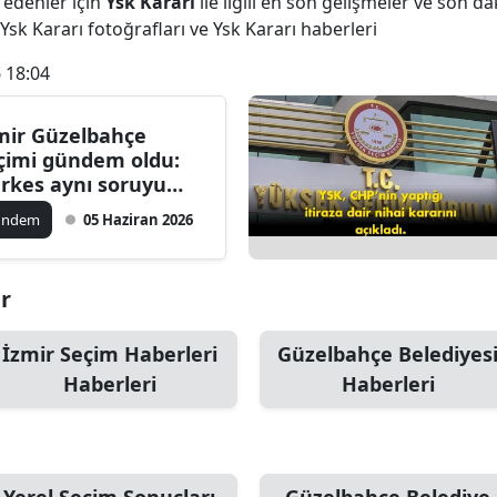
 edenler için
Ysk Kararı
ile ilgili en son gelişmeler ve son d
Bilecik
 Ysk Kararı fotoğrafları ve Ysk Kararı haberleri
Bingöl
 18:04
Bitlis
mir Güzelbahçe
çimi gündem oldu:
Bolu
rkes aynı soruyu
ruyor
Burdur
ündem
05 Haziran 2026
Bursa
ar
Çanakkale
Çankırı
İzmir Seçim Haberleri
Güzelbahçe Belediyes
Haberleri
Haberleri
Çorum
Denizli
Diyarbakır
Yerel Seçim Sonuçları
Güzelbahçe Belediye