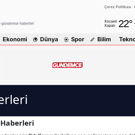
Çerez Politikası
Adana
22
°
Kocaeli
ve gündemce haberler!
Kapalı
Adıyaman
Ekonomi
Dünya
Spor
Bilim
Tekno
Afyonkarahi
Ağrı
Amasya
Ankara
Antalya
rleri
Artvin
Aydın
 Haberleri
Balıkesir