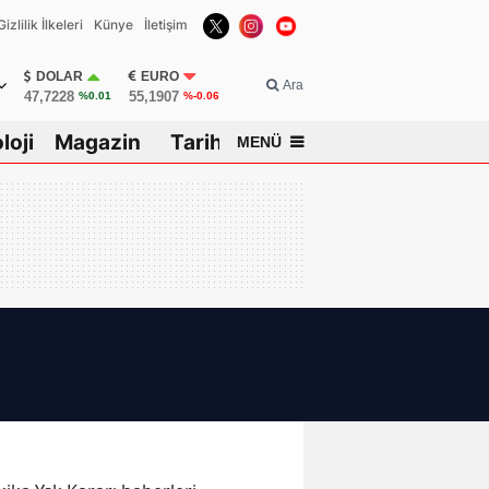
Gizlilik İlkeleri
Künye
İletişim
DOLAR
EURO
Ara
47,7228
55,1907
%0.01
%-0.06
loji
Magazin
Tarih
MENÜ
sar