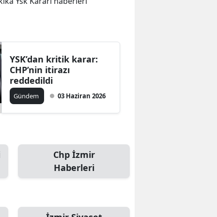
akika Ysk Kararı haberleri
YSK’dan kritik karar:
CHP’nin itirazı
reddedildi
Gündem
03 Haziran 2026
i
Chp İzmir
Haberleri
İzmir Siyaset