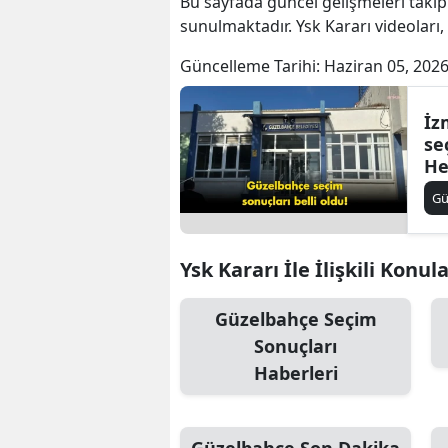
Bu sayfada güncel gelişmeleri takip
sunulmaktadır. Ysk Kararı videoları,
Güncelleme Tarihi:
Haziran 05, 2026
İz
se
He
so
G
Ysk Kararı İle İlişkili Konul
Güzelbahçe Seçim
Sonuçları
Haberleri
Güzelbahçe Son Dakika