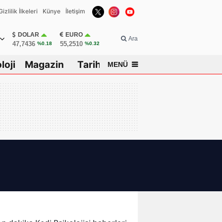
Gizlilik İlkeleri
Künye
İletişim
DOLAR
EURO
Ara
47,7436
55,2510
%0.18
%0.32
loji
Magazin
Tarih
MENÜ
isar