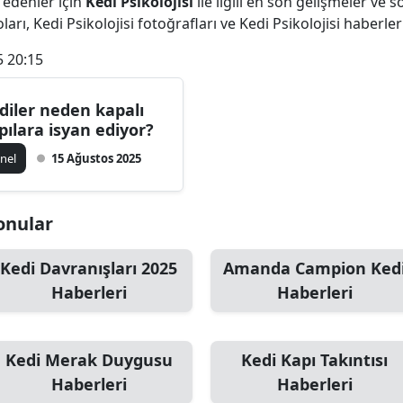
 edenler için
Kedi Psikolojisi
ile ilgili en son gelişmeler ve 
Bilecik
ları, Kedi Psikolojisi fotoğrafları ve Kedi Psikolojisi haberler
Bingöl
5 20:15
Bitlis
diler neden kapalı
pılara isyan ediyor?
Bolu
nel
15 Ağustos 2025
Burdur
Bursa
Konular
Çanakkale
Kedi Davranışları 2025
Amanda Campion Ked
Çankırı
Haberleri
Haberleri
Çorum
Denizli
Kedi Merak Duygusu
Kedi Kapı Takıntısı
Haberleri
Haberleri
Diyarbakır