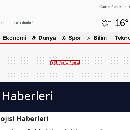
Çerez Politikası
Adana
16
°
Kocaeli
ve gündemce haberler!
Açık
Adıyaman
Ekonomi
Dünya
Spor
Bilim
Tekno
Afyonkarah
Ağrı
Amasya
Ankara
Antalya
i Haberleri
Artvin
Aydın
ojisi Haberleri
Balıkesir