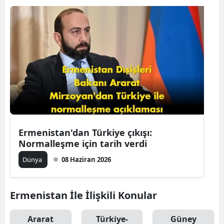
B
B
B
B
B
B
Ermenistan'dan Türkiye çıkışı:
Ç
Normalleşme için tarih verdi
Ç
Dünya
08 Haziran 2026
Ermenistan İle İlişkili Konular
D
D
Ararat
Türkiye-
Güney