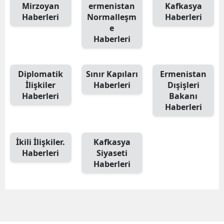
Mirzoyan
ermenistan
Kafkasya
E
Haberleri
Normalleşm
Haberleri
e
E
Haberleri
E
Diplomatik
Sınır Kapıları
Ermenistan
E
İlişkiler
Haberleri
Dışişleri
E
Haberleri
Bakanı
Haberleri
G
G
İkili İlişkiler.
Kafkasya
Haberleri
Siyaseti
Haberleri
H
H
I