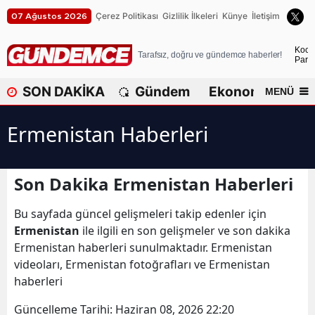
Çerez Politikası
Gizlilik İlkeleri
Künye
İletişim
07 Ağustos 2026
A
Koca
Tarafsız, doğru ve gündemce haberler!
Parça
A
SON DAKİKA
Gündem
Ekonomi
Dü
MENÜ
A
Ermenistan Haberleri
A
A
Son Dakika Ermenistan Haberleri
A
Bu sayfada güncel gelişmeleri takip edenler için
A
Ermenistan
ile ilgili en son gelişmeler ve son dakika
A
Ermenistan haberleri sunulmaktadır. Ermenistan
videoları, Ermenistan fotoğrafları ve Ermenistan
A
haberleri
B
Güncelleme Tarihi:
Haziran 08, 2026 22:20