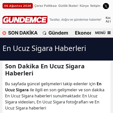
Çerez Politikası
Gizlilik İlkeleri
Künye
İletişim
06 Ağustos 2026
A
Koca
Tarafsız, doğru ve gündemce haberler!
Az bu
A
SON DAKİKA
Gündem
Ekonomi
Dü
MENÜ
A
En Ucuz Sigara Haberleri
A
A
Son Dakika En Ucuz Sigara
A
Haberleri
A
Bu sayfada güncel gelişmeleri takip edenler için
En
A
Ucuz Sigara
ile ilgili en son gelişmeler ve son dakika
En Ucuz Sigara haberleri sunulmaktadır. En Ucuz
A
Sigara videoları, En Ucuz Sigara fotoğrafları ve En
Ucuz Sigara haberleri
B