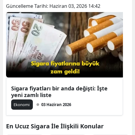
Güncelleme Tarihi:
Haziran 03, 2026 14:42
B
B
B
B
B
B
Ç
Sigara fiyatları bir anda değişti: İşte
Ç
yeni zamlı liste
Ekonomi
03 Haziran 2026
D
En Ucuz Sigara İle İlişkili Konular
D