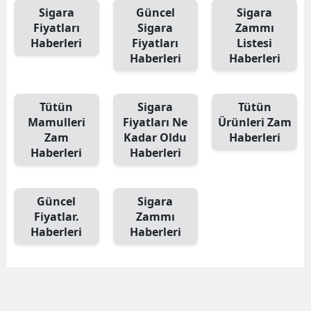
Sigara
Güncel
Sigara
E
Fiyatları
Sigara
Zammı
Haberleri
Fiyatları
Listesi
E
Haberleri
Haberleri
E
E
Tütün
Sigara
Tütün
Mamulleri
Fiyatları Ne
Ürünleri Zam
E
Zam
Kadar Oldu
Haberleri
Haberleri
Haberleri
G
G
Güncel
Sigara
Fiyatlar.
Zammı
Haberleri
Haberleri
H
H
I