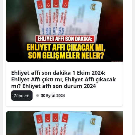
B
B
B
B
B
B
Ehliyet affı son dakika 1 Ekim 2024:
Ehliyet Affı çıktı mı, Ehliyet Affı çıkacak
Ç
mı? Ehliyet affı son durum 2024
Ç
Gündem
30 Eylül 2024
D
D