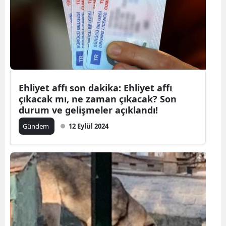
E
E
E
E
Ehliyet affı son dakika: Ehliyet affı
E
çıkacak mı, ne zaman çıkacak? Son
durum ve gelişmeler açıklandı!
G
Gündem
12 Eylül 2024
G
H
H
I