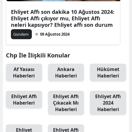
M
Ehliyet Affı son dakika 10 Ağustos 2024:
Ehliyet Affı çıkıyor mu, Ehliyet Affı
M
neleri kapsıyor? Ehliyet affı son durum
K
Gündem
09 Ağustos 2024
M
Chp İle İlişkili Konular
M
Af Yasası
Ankara
Hükümet
Haberleri
Haberleri
Haberleri
N
N
Ehliyet Affı
Ehliyet Affı
Ehliyet Affı
Haberleri
Çıkacak Mı
2024
Haberleri
Haberleri
R
Ehliyet
Ehliyet Affı
S