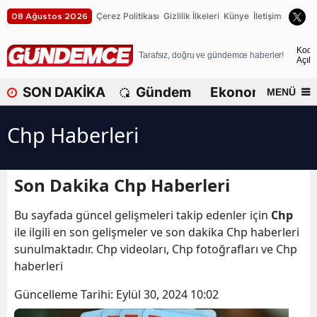
Çerez Politikası
Gizlilik İlkeleri
Künye
İletişim
08 Ağustos 2026
A
Koca
Tarafsız, doğru ve gündemce haberler!
Açık
A
SON DAKİKA
Gündem
Ekonomi
Dü
MENÜ
A
Chp Haberleri
A
A
Son Dakika Chp Haberleri
A
Bu sayfada güncel gelişmeleri takip edenler için
Chp
A
ile ilgili en son gelişmeler ve son dakika Chp haberleri
A
sunulmaktadır. Chp videoları, Chp fotoğrafları ve Chp
haberleri
A
Güncelleme Tarihi:
Eylül 30, 2024 10:02
B