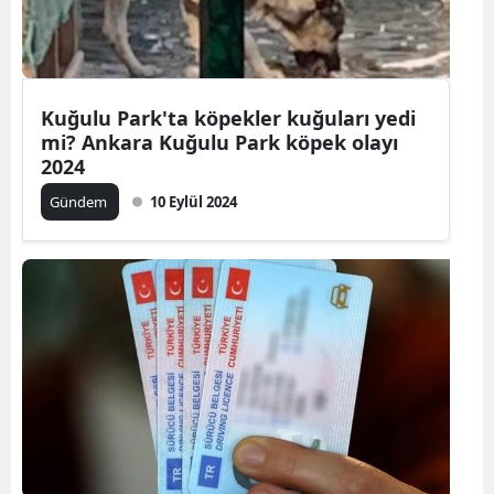
M
İ
Kuğulu Park'ta köpekler kuğuları yedi
İ
mi? Ankara Kuğulu Park köpek olayı
2024
K
Gündem
10 Eylül 2024
K
K
K
K
K
K
K