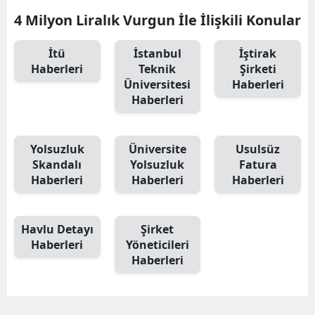
4 Milyon Liralık Vurgun İle İlişkili Konular
E
E
İtü
İstanbul
İştirak
Haberleri
Teknik
Şirketi
E
Üniversitesi
Haberleri
Haberleri
E
E
Yolsuzluk
Üniversite
Usulsüz
G
Skandalı
Yolsuzluk
Fatura
Haberleri
Haberleri
Haberleri
G
Havlu Detayı
Şirket
Haberleri
Yöneticileri
H
Haberleri
H
I