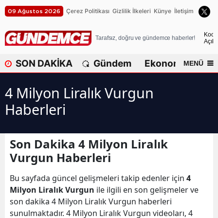
Çerez Politikası
Gizlilik İlkeleri
Künye
İletişim
09 Ağustos 2026
A
Koca
Tarafsız, doğru ve gündemce haberler!
Açık
A
SON DAKİKA
Gündem
Ekonomi
Dü
MENÜ
A
4 Milyon Liralık Vurgun
A
Haberleri
A
A
Son Dakika 4 Milyon Liralık
A
Vurgun Haberleri
A
Bu sayfada güncel gelişmeleri takip edenler için
4
A
Milyon Liralık Vurgun
ile ilgili en son gelişmeler ve
son dakika 4 Milyon Liralık Vurgun haberleri
B
sunulmaktadır. 4 Milyon Liralık Vurgun videoları, 4