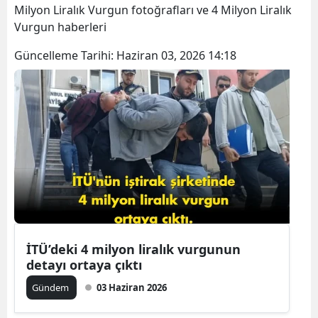
Milyon Liralık Vurgun fotoğrafları ve 4 Milyon Liralık
B
Vurgun haberleri
B
Güncelleme Tarihi:
Haziran 03, 2026 14:18
B
B
B
B
Ç
Ç
İTÜ’deki 4 milyon liralık vurgunun
detayı ortaya çıktı
D
Gündem
03 Haziran 2026
D